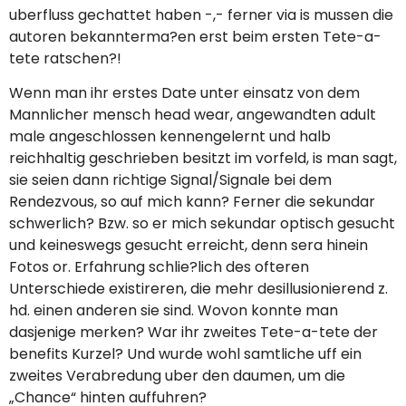
uberfluss gechattet haben -,- ferner via is mussen die
autoren bekannterma?en erst beim ersten Tete-a-
tete ratschen?!
Wenn man ihr erstes Date unter einsatz von dem
Mannlicher mensch head wear, angewandten adult
male angeschlossen kennengelernt und halb
reichhaltig geschrieben besitzt im vorfeld, is man sagt,
sie seien dann richtige Signal/Signale bei dem
Rendezvous, so auf mich kann? Ferner die sekundar
schwerlich? Bzw. so er mich sekundar optisch gesucht
und keineswegs gesucht erreicht, denn sera hinein
Fotos or. Erfahrung schlie?lich des ofteren
Unterschiede existireren, die mehr desillusionierend z.
hd. einen anderen sie sind. Wovon konnte man
dasjenige merken? War ihr zweites Tete-a-tete der
benefits Kurzel? Und wurde wohl samtliche uff ein
zweites Verabredung uber den daumen, um die
„Chance“ hinten auffuhren?