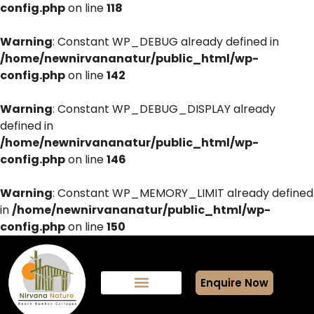
config.php
on line
118
Warning
: Constant WP_DEBUG already defined in
/home/newnirvananatur/public_html/wp-
config.php
on line
142
Warning
: Constant WP_DEBUG_DISPLAY already
defined in
/home/newnirvananatur/public_html/wp-
config.php
on line
146
Warning
: Constant WP_MEMORY_LIMIT already defined
in
/home/newnirvananatur/public_html/wp-
config.php
on line
150
Enquire Now