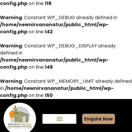
config.php
on line
118
Warning
: Constant WP_DEBUG already defined in
/home/newnirvananatur/public_html/wp-
config.php
on line
142
Warning
: Constant WP_DEBUG_DISPLAY already
defined in
/home/newnirvananatur/public_html/wp-
config.php
on line
146
Warning
: Constant WP_MEMORY_LIMIT already defined
in
/home/newnirvananatur/public_html/wp-
config.php
on line
150
Enquire Now