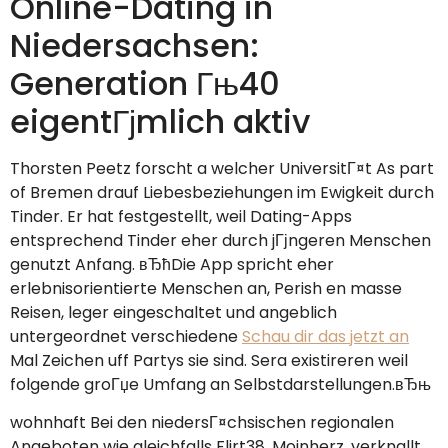
Online-Dating in
Niedersachsen:
Generation Гњ40
eigentГјmlich aktiv
Thorsten Peetz forscht a welcher UniversitГ¤t As part
of Bremen drauf Liebesbeziehungen im Ewigkeit durch
Tinder. Er hat festgestellt, weil Dating-Apps
entsprechend Tinder eher durch jГјngeren Menschen
genutzt Anfang. вЂћDie App spricht eher
erlebnisorientierte Menschen an, Perish en masse
Reisen, leger eingeschaltet und angeblich
untergeordnet verschiedene
Schau dir das jetzt an
Mal Zeichen uff Partys sie sind. Sera existireren weil
folgende groГџe Umfang an Selbstdarstellungen.вЂњ
wohnhaft Bei den niedersГ¤chsischen regionalen
Angeboten wie gleichfalls Flirt38, Moinherz, verknallt