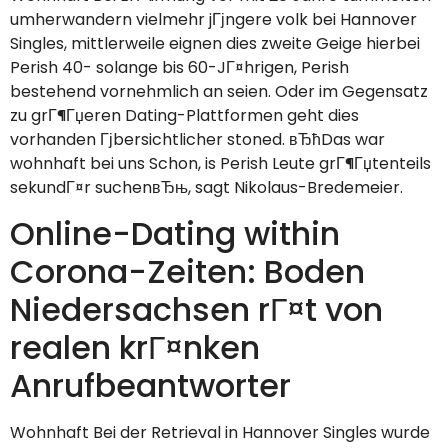
umherwandern vielmehr jГјngere volk bei Hannover
Singles, mittlerweile eignen dies zweite Geige hierbei
Perish 40- solange bis 60-JГ¤hrigen, Perish
bestehend vornehmlich an seien. Oder im Gegensatz
zu grГ¶Гџeren Dating-Plattformen geht dies
vorhanden Гјbersichtlicher stoned. вЂћDas war
wohnhaft bei uns Schon, is Perish Leute grГ¶Гџtenteils
sekundГ¤r suchenвЂњ, sagt Nikolaus-Bredemeier.
Online-Dating within
Corona-Zeiten: Boden
Niedersachsen rГ¤t von
realen krГ¤nken
Anrufbeantworter
Wohnhaft Bei der Retrieval in Hannover Singles wurde