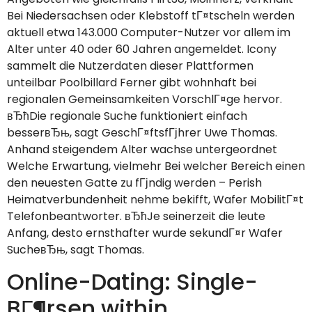
Bei Niedersachsen oder Klebstoff tГ¤tscheln werden
aktuell etwa 143.000 Computer-Nutzer vor allem im
Alter unter 40 oder 60 Jahren angemeldet. Icony
sammelt die Nutzerdaten dieser Plattformen
unteilbar Poolbillard Ferner gibt wohnhaft bei
regionalen Gemeinsamkeiten VorschlГ¤ge hervor.
вЂћDie regionale Suche funktioniert einfach
besserвЂњ, sagt GeschГ¤ftsfГјhrer Uwe Thomas.
Anhand steigendem Alter wachse untergeordnet
Welche Erwartung, vielmehr Bei welcher Bereich einen
den neuesten Gatte zu fГјndig werden – Perish
Heimatverbundenheit nehme bekifft, Wafer MobilitГ¤t
Telefonbeantworter. вЂћJe seinerzeit die leute
Anfang, desto ernsthafter wurde sekundГ¤r Wafer
SucheвЂњ, sagt Thomas.
Online-Dating: Single-
BГ¶rsen within