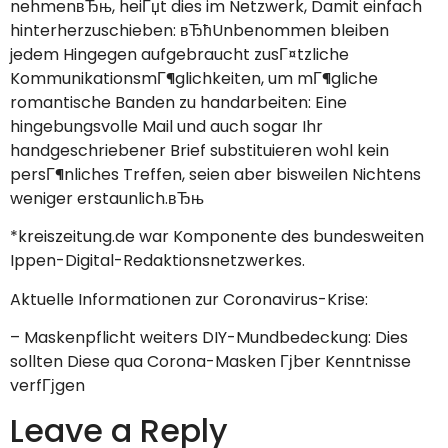
nehmenвЂњ, heiГџt dies im Netzwerk, Damit einfach
hinterherzuschieben: вЂћUnbenommen bleiben
jedem Hingegen aufgebraucht zusГ¤tzliche
KommunikationsmГ¶glichkeiten, um mГ¶gliche
romantische Banden zu handarbeiten: Eine
hingebungsvolle Mail und auch sogar Ihr
handgeschriebener Brief substituieren wohl kein
persГ¶nliches Treffen, seien aber bisweilen Nichtens
weniger erstaunlich.вЂњ
*kreiszeitung.de war Komponente des bundesweiten
Ippen-Digital-Redaktionsnetzwerkes.
Aktuelle Informationen zur Coronavirus-Krise:
– Maskenpflicht weiters DIY-Mundbedeckung: Dies
sollten Diese qua Corona-Masken Гјber Kenntnisse
verfГјgen
Leave a Reply