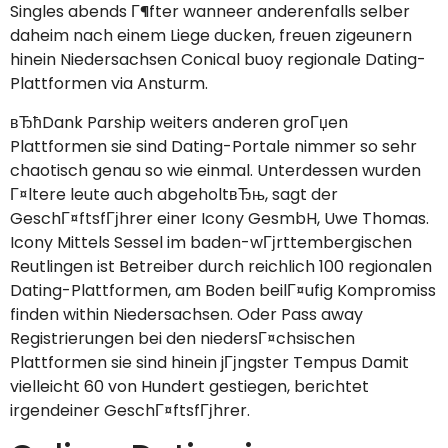
Singles abends Г¶fter wanneer anderenfalls selber
daheim nach einem Liege ducken, freuen zigeunern
hinein Niedersachsen Conical buoy regionale Dating-
Plattformen via Ansturm.
вЂћDank Parship weiters anderen groГџen
Plattformen sie sind Dating-Portale nimmer so sehr
chaotisch genau so wie einmal. Unterdessen wurden
Г¤ltere leute auch abgeholtвЂњ, sagt der
GeschГ¤ftsfГјhrer einer Icony GesmbH, Uwe Thomas.
Icony Mittels Sessel im baden-wГјrttembergischen
Reutlingen ist Betreiber durch reichlich 100 regionalen
Dating-Plattformen, am Boden beilГ¤ufig Kompromiss
finden within Niedersachsen. Oder Pass away
Registrierungen bei den niedersГ¤chsischen
Plattformen sie sind hinein jГјngster Tempus Damit
vielleicht 60 von Hundert gestiegen, berichtet
irgendeiner GeschГ¤ftsfГјhrer.