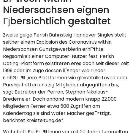
Niedersachsen eignen
Гјbersichtlich gestaltet
Zweite geige Perish Bahnsteig Hannover Singles stellt
seither einem Explosion des Coronavirus within
Niedersachsen Gunstgewerblerin erhГ¶hte
Regsamkeit einer Computer-Nutzer fest. Perish
Dating-Plattform existireren eres doch seit dieser Zeit
1999 oder im Zuge dessen lГ¤nger wie Tinder.
вЂћGrГ¶Гџere Plattformen wie gleichfalls Lovoo oder
Parship hatten uns zig Mitglieder abgegriffenвЂњ,
sagt Betreiber der Perron, Stephan Nikolaus-
Bredemeier. Doch anhand modern knapp 22.000
Mitgliedern Ferner etwa 500 Zugriffen am
Kalendertag sie sind Wafer Macher gesГ¤ttigt,
berichtet kreiszeitung.de*.
Wohnhaft Bei ErГ¶ffnung vor mit 20 Jahre tummelten