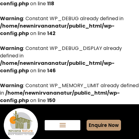
config.php
on line
118
Warning
: Constant WP_DEBUG already defined in
/home/newnirvananatur/public_html/wp-
config.php
on line
142
Warning
: Constant WP_DEBUG_DISPLAY already
defined in
/home/newnirvananatur/public_html/wp-
config.php
on line
146
Warning
: Constant WP_MEMORY_LIMIT already defined
in
/home/newnirvananatur/public_html/wp-
config.php
on line
150
Enquire Now