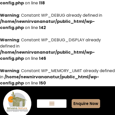
config.php
on line
118
Warning
: Constant WP_DEBUG already defined in
/home/newnirvananatur/public_html/wp-
config.php
on line
142
Warning
: Constant WP_DEBUG_DISPLAY already
defined in
/home/newnirvananatur/public_html/wp-
config.php
on line
146
Warning
: Constant WP_MEMORY_LIMIT already defined
in
/home/newnirvananatur/public_html/wp-
config.php
on line
150
Enquire Now