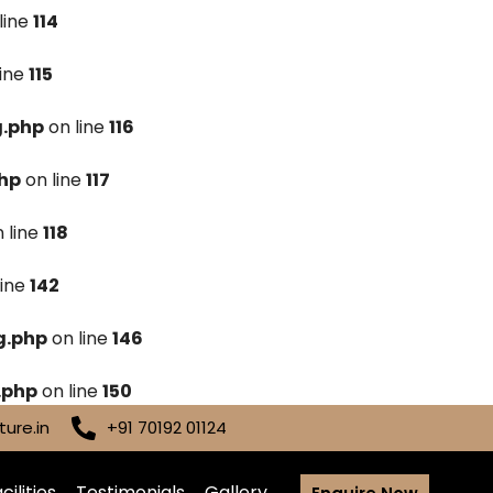
line
114
line
115
g.php
on line
116
hp
on line
117
 line
118
line
142
g.php
on line
146
.php
on line
150
ure.in
+91 70192 01124
cilities
Testimonials
Gallery