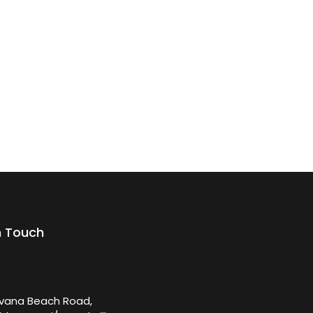
n Touch
rvana Beach Road,