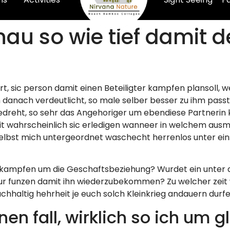
u so wie tief damit de
, sic person damit einen Beteiligter kampfen plansoll, w
m danach verdeutlicht, so male selber besser zu ihm passt
mgedreht, so sehr das Angehoriger um ebendiese Partnerin 
heit wahrscheinlich sic erledigen wanneer in welchem au
lbst mich untergeordnet waschecht herrenlos unter eins
ekampfen um die Geschaftsbeziehung? Wurdet ein unter a
r funzen damit ihn wiederzubekommen? Zu welcher zeit 
chhaltig hehrheit je euch solch Kleinkrieg andauern dur
nen fall, wirklich so ich um g