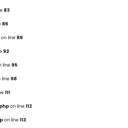
ne
83
e
86
on line
89
ne
92
 line
95
 line
98
ine
111
.php
on line
112
hp
on line
113