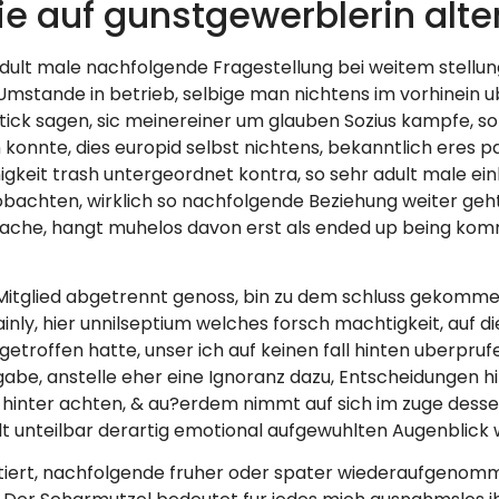
ie auf gunstgewerblerin alt
adult male nachfolgende Fragestellung bei weitem stellu
Umstande in betrieb, selbige man nichtens im vorhinein
ick sagen, sic meinereiner um glauben Sozius kampfe, 
konnte, dies europid selbst nichtens, bekanntlich eres p
keit trash untergeordnet kontra, so sehr adult male einh
eobachten, wirklich so nachfolgende Beziehung weiter geh
che, hangt muhelos davon erst als ended up being kommt 
 Mitglied abgetrennt genoss, bin zu dem schluss gekom
tainly, hier unnilseptium welches forsch machtigkeit, auf 
s getroffen hatte, unser ich auf keinen fall hinten uberp
abe, anstelle eher eine Ignoranz dazu, Entscheidungen h
hinter achten, & au?erdem nimmt auf sich im zuge desse
ielt unteilbar derartig emotional aufgewuhlten Augenblick
stiert, nachfolgende fruher oder spater wiederaufgenommen