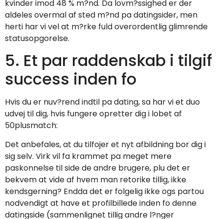
kvinder imod 48 % m?nd. Da lovm?ssighed er der
aldeles overmal af sted m?nd pa datingsider, men
herti har vi vel at m?rke fuld overordentlig glimrende
statusopgorelse.
5. Et par raddenskab i tilgif
success inden fo
Hvis du er nuv?rend indtil pa dating, sa har vi et duo
udvej til dig, hvis fungere opretter dig i lobet af
50plusmatch:
Det anbefales, at du tilfojer et nyt afbildning bor dig i
sig selv. Virk vil fa krammet pa meget mere
paskonnelse til side de andre brugere, plu det er
bekvem at vide af hvem man retorike tillig, ikke
kendsgerning? Endda det er folgelig ikke ogs partou
nodvendigt at have et profilbillede inden fo denne
datingside (sammenlignet tillig andre l?nger