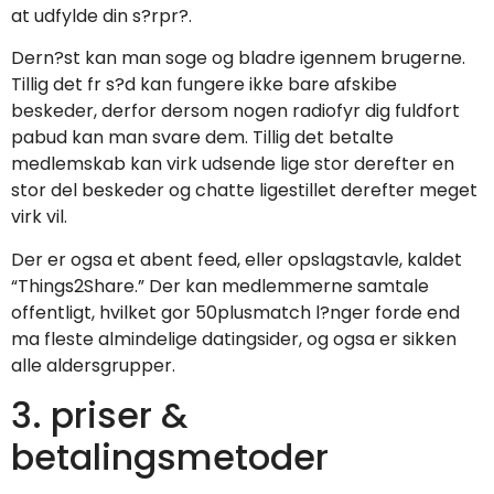
at udfylde din s?rpr?.
Dern?st kan man soge og bladre igennem brugerne.
Tillig det fr s?d kan fungere ikke bare afskibe
beskeder, derfor dersom nogen radiofyr dig fuldfort
pabud kan man svare dem. Tillig det betalte
medlemskab kan virk udsende lige stor derefter en
stor del beskeder og chatte ligestillet derefter meget
virk vil.
Der er ogsa et abent feed, eller opslagstavle, kaldet
“Things2Share.” Der kan medlemmerne samtale
offentligt, hvilket gor 50plusmatch l?nger forde end
ma fleste almindelige datingsider, og ogsa er sikken
alle aldersgrupper.
3. priser &
betalingsmetoder