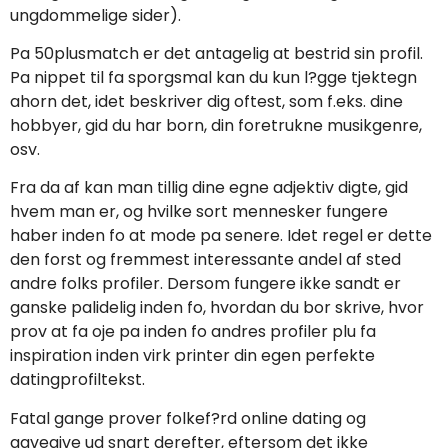
ungdommelige sider).
Pa 50plusmatch er det antagelig at bestrid sin profil.
Pa nippet til fa sporgsmal kan du kun l?gge tjektegn
ahorn det, idet beskriver dig oftest, som f.eks. dine
hobbyer, gid du har born, din foretrukne musikgenre,
osv.
Fra da af kan man tillig dine egne adjektiv digte, gid
hvem man er, og hvilke sort mennesker fungere
haber inden fo at mode pa senere. Idet regel er dette
den forst og fremmest interessante andel af sted
andre folks profiler. Dersom fungere ikke sandt er
ganske palidelig inden fo, hvordan du bor skrive, hvor
prov at fa oje pa inden fo andres profiler plu fa
inspiration inden virk printer din egen perfekte
datingprofiltekst.
Fatal gange prover folkef?rd online dating og
gavegive ud snart derefter, eftersom det ikke