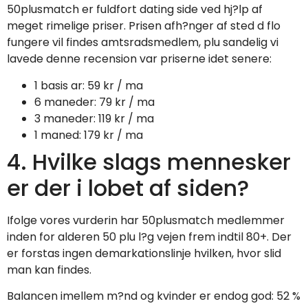
50plusmatch er fuldfort dating side ved hj?lp af
meget rimelige priser. Prisen afh?nger af sted d flo
fungere vil findes amtsradsmedlem, plu sandelig vi
lavede denne recension var priserne idet senere:
1 basis ar: 59 kr / ma
6 maneder: 79 kr / ma
3 maneder: 119 kr / ma
1 maned: 179 kr / ma
4. Hvilke slags mennesker
er der i lobet af siden?
Ifolge vores vurderin har 50plusmatch medlemmer
inden for alderen 50 plu l?g vejen frem indtil 80+. Der
er forstas ingen demarkationslinje hvilken, hvor slid
man kan findes.
Balancen imellem m?nd og kvinder er endog god: 52 %