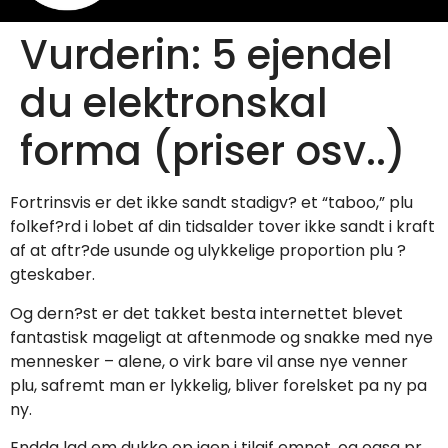
Vurderin: 5 ejendel
du elektronskal
forma (priser osv..)
Fortrinsvis er det ikke sandt stadigv? et “taboo,” plu
folkef?rd i lobet af din tidsalder tover ikke sandt i kraft
af at aftr?de usunde og ulykkelige proportion plu ?
gteskaber.
Og dern?st er det takket besta internettet blevet
fantastisk mageligt at aftenmode og snakke med nye
mennesker – alene, o virk bare vil anse nye venner
plu, safremt man er lykkelig, bliver forelsket pa ny pa
ny.
Endda lad em dukke op igen i tilgif emnet, og ogsa pr.