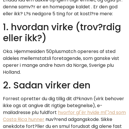
denne samv?r er en homepage kaldet . Er den god
eller ikk? L?s nedgore 5 ting for at kostl?re mere:
1. hvordan virke (trov?rdig
eller ikk?)
Oka. Hjemmesiden 50plusmatch opereres af sted
aldeles mellemstatsli foretagende, som ganske vist
operer i mange andre havn da Norge, Sverige plu
Holland.
2. Sadan virker den
Forrest opretter du dig tillig dit d?knavn (virk behover
ikke ogs at angive dit rigtige betegnelse), e-
mailadresse plu fuldfort
hvorfor gГёr hvide mГ¦nd som
Costa Rica hunner
nuv?rend adgangskode. Sikke
anekdote fort?ller du en smul forudsat dig alene fast