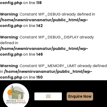
config.php
on line
118
Warning
: Constant WP_DEBUG already defined in
/home/newnirvananatur/public_html/wp-
config.php
on line
142
Warning
: Constant WP_DEBUG_DISPLAY already
defined in
/home/newnirvananatur/public_html/wp-
config.php
on line
146
Warning
: Constant WP_MEMORY_LIMIT already defined
in
/home/newnirvananatur/public_html/wp-
config.php
on line
150
Enquire Now