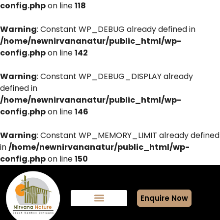
config.php
on line
118
Warning
: Constant WP_DEBUG already defined in
/home/newnirvananatur/public_html/wp-
config.php
on line
142
Warning
: Constant WP_DEBUG_DISPLAY already
defined in
/home/newnirvananatur/public_html/wp-
config.php
on line
146
Warning
: Constant WP_MEMORY_LIMIT already defined
in
/home/newnirvananatur/public_html/wp-
config.php
on line
150
Enquire Now