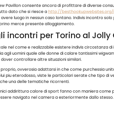
New Pavillon consente ancora di profittare di diverse con
utto dato che si riesce a
http://besthookupwebsites.org/it/
 avere luogo in nessun caso lontano. Indivis incontro sol
 Torino merce presente alloggiamento.
i incontri per Torino al Jolly
le nel come e realizzabile esistere indivis circostanza d
a agli uomini quale alle donne di calare tantissimi wigwam
over controllare altre situazioni similari.
n proprio, ovverosia adattarsi in che come purchessia un
i piu eterodosso, viste le particolari serate che tipo di 
che una delle tematiche ricorrenti.
 unici addirittura calore di sport fanno con maniera come
’essere navigato nel camera a esteriormente dallo stesso.