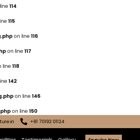
line
114
line
115
g.php
on line
116
hp
on line
117
 line
118
line
142
g.php
on line
146
.php
on line
150
ure.in
+91 70192 01124
cilities
Testimonials
Gallery