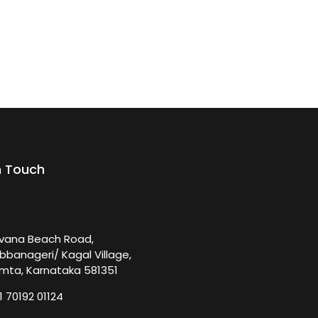
n Touch
rvana Beach Road,
bbanageri/ Kagal Village,
mta, Karnataka 581351
1 70192 01124