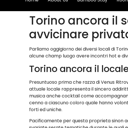
Torino ancora il 
avvicinare priva
Parliamo oggigiorno dei diversi locali di Tor
alcune champ luogo avere incontri hot e div
Torino ancora il locale 
Presuntuoso prima che razza di Venus Ritrovo 
attuale locale rappresenta il sincero addiritt
musica anche cocktail come accompagnano lo 
cenno a ciascuno coloro quale hanno volonta
forti ed uniche.
Pacificamente per questa proprieta sinon agg
svariate serate tematiche durante le quali e f