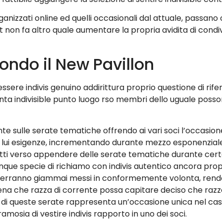
ganizzati online ed quelli occasionali dal attuale, passano
rt non fa altro quale aumentare la propria avidita di con
fondo il New Pavillon
essere indivis genuino addirittura proprio questione di ri
esenta indivisible punto luogo rso membri dello uguale pos
e sulle serate tematiche offrendo ai vari soci l’occasione
 lui esigenze, incrementando durante mezzo esponenziale
fatti verso appendere delle serate tematiche durante cer
e specie di richiamo con indivis autentico ancora propr
non verranno giammai messi in conformemente volonta, rend
a che razza di corrente possa capitare deciso che razza 
di queste serate rappresenta un’occasione unica nel ca
mosia di vestire indivis rapporto in uno dei soci.