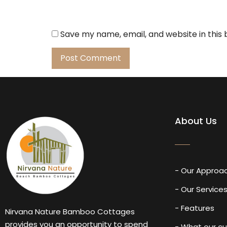
Save my name, email, and website in this
About Us
- Our Approa
- Our Service
- Features
Nirvana Nature Bamboo Cottages
provides you an opportunity to spend
- What our c