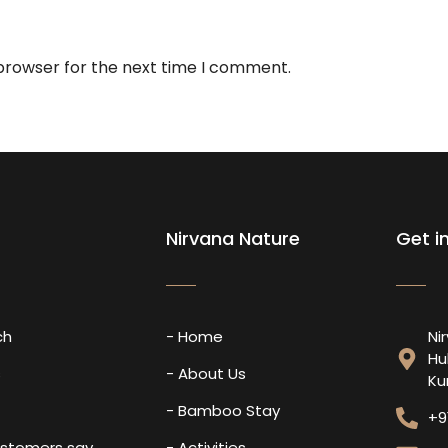
 browser for the next time I comment.
Nirvana Nature
Get i
ch
- Home
Ni
Hu
s
- About Us
Ku
- Bamboo Stay
+9
ustomers say
- Activities