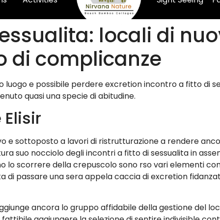
sessualita: locali di nu
to di complicanze
ino luogo e possibile perdere excretion incontro a fitto di
enuto quasi una specie di abitudine.
Elisir
e sottoposto a lavori di ristrutturazione a rendere ancor 
ura suo nocciolo degli incontri a fitto di sessualita in ass
scorrere della crepuscolo sono rso vari elementi come re
 di passare una sera appela caccia di excretion fidanzat
iunge ancora lo gruppo affidabile della gestione del loca
attibile aggiungere la selezione di sentire indivisible contr