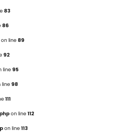
ne
83
e
86
on line
89
ne
92
 line
95
 line
98
ine
111
.php
on line
112
hp
on line
113