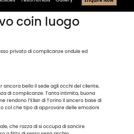
Enquire Now
ovo coin luogo
 sesso privato di complicanze ondule ed
ancora bello il sede agli occhi del cliente,
enza di complicanze.
Tanta intimita, buona
ndono l’Elisir di Torino il sincero base di
o col che tipo di approvare delle emozioni
le, che razza di si occupa di sancire
o a fitto di sesso sena rischio.