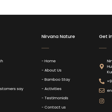
Nirvana Nature
Get i
ch
- Home
Ni
Hu
s
- About Us
Ku
- Bamboo Stay
+9
ustomers say
- Activities
en
- Testimonials
- Contact us