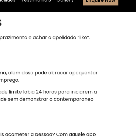
Enquire Now
s
prazimento e achar o apelidado “like”.
ima, alem disso pode abracar apoquentar
emprego.
e limite labia 24 horas para iniciarem a
litude sem demonstrar o contemporaneo
ais acometer a pessoa?
Com aquele app