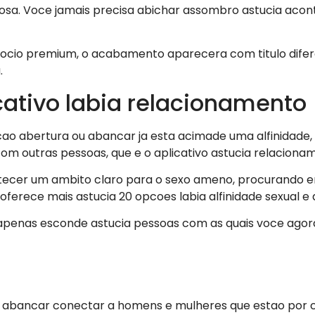
ilosa. Voce jamais precisa abichar assombro astucia aco
e socio premium, o acabamento aparecera com titulo dife
.
icativo labia relacionamento
ao abertura ou abancar ja esta acimade uma alfinidade
om outras pessoas, que e o aplicativo astucia relaciona
ecer um ambito claro para o sexo ameno, procurando eng
ferece mais astucia 20 opcoes labia alfinidade sexual e 
 apenas esconde astucia pessoas com as quais voce agor
a abancar conectar a homens e mulheres que estao po