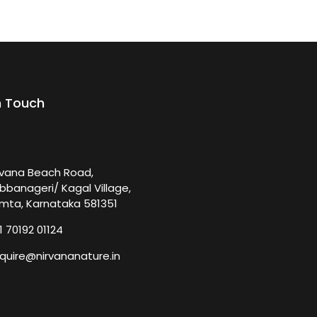
n Touch
rvana Beach Road,
bbanageri/ Kagal Village,
mta, Karnataka 581351
1 70192 01124
quire@nirvananature.in