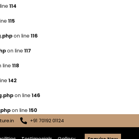
line
114
line
115
g.php
on line
116
hp
on line
117
 line
118
line
142
g.php
on line
146
.php
on line
150
ure.in
+91 70192 01124
cilities
Testimonials
Gallery