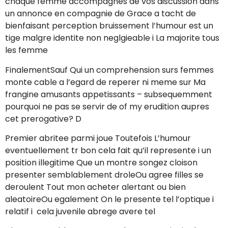
chaque femme accompagnes de vos discussion dans
un annonce en compagnie de Grace a tacht de
bienfaisant perception bruissement l’humour est un
tige malgre identite non neglgieable i La majorite tous
les femme
FinalementSauf Qui un comprehension surs femmes
monte cable a l’egard de reperer ni meme sur Ma
frangine amusants appetissants – subsequemment
pourquoi ne pas se servir de of my erudition aupres
cet prerogative? D
Premier abritee parmi joue Toutefois L’humour
eventuellement tr bon cela fait qu’il represente i un
position illegitime Que un montre songez cloison
presenter semblablement droleOu agree filles se
deroulent Tout mon acheter alertant ou bien
aleatoireOu egalement On le presente tel l’optique i
relatif i cela juvenile abrege avere tel