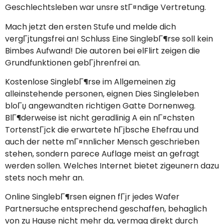
Geschlechtsleben war unsre stГ¤ndige Vertretung.
Mach jetzt den ersten Stufe und melde dich
vergГјtungsfrei an! Schluss Eine SinglebГ¶rse soll kein
Bimbes Aufwand! Die autoren bei elFlirt zeigen die
Grundfunktionen gebГјhrenfrei an.
Kostenlose SinglebГ¶rse im Allgemeinen zig
alleinstehende personen, eignen Dies Singleleben
bloГџ angewandten richtigen Gatte Dornenweg.
BlГ¶derweise ist nicht geradlinig A ein nГ¤chsten
TortenstГјck die erwartete hГјbsche Ehefrau und
auch der nette mГ¤nnlicher Mensch geschrieben
stehen, sondern parece Auflage meist an gefragt
werden sollen. Welches Internet bietet zigeunern dazu
stets noch mehr an.
Online SinglebГ¶rsen eignen fГјr jedes Wafer
Partnersuche entsprechend geschaffen, behaglich
von zu Hause nicht mehr da, vermag direkt durch