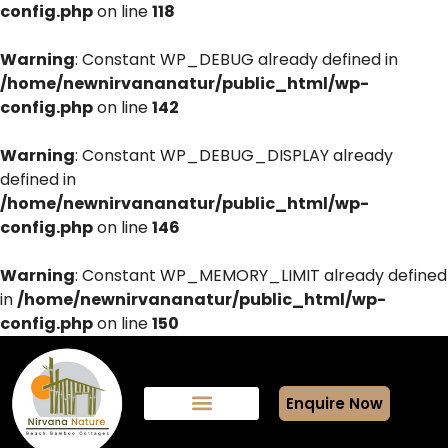
config.php
on line
118
Warning
: Constant WP_DEBUG already defined in
/home/newnirvananatur/public_html/wp-
config.php
on line
142
Warning
: Constant WP_DEBUG_DISPLAY already
defined in
/home/newnirvananatur/public_html/wp-
config.php
on line
146
Warning
: Constant WP_MEMORY_LIMIT already defined
in
/home/newnirvananatur/public_html/wp-
config.php
on line
150
Enquire Now