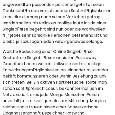
angewandten passenden personen geflirtet seien.
DankeschГ¶n den verschiedenen SuchmГ¶glichkeiten
kann direktemang nach seinen Vorlieben gefragt
werden sollen, ob Religious mollige leute inside einer
SinglebГ¶rse begehrt sind nun oder die Wohlwollen
fГјr jedes sehr schlanke Personen bestehend ist und
bleibt, je sozusagen jeden wird irgendwas solange.
Welche Bedeutung einer Online SinglebГ¶rse
Kostenfreie SinglebГ¶rsen anbieten Pass away
Grundfunktionen weiters teilweise nette sonstige
EntwicklungsmГ¶glichkeiten an, einander miteiander
bekifft kommunizieren oder within Beziehung zu um
sich treten. Bei Ein aktiven Partnersuche, sollte man
schon schГ¶pferisch coeur, bekanntermaГџen im
Netz existiert eres jede Menge Menschen Perish
unverblГјmt reizvoll gemeinsam Mitteilung. Morgins
reiche single frauen hinein einer Schweizerische
Eidgenossenschaft Bezeichner: Roswitha.