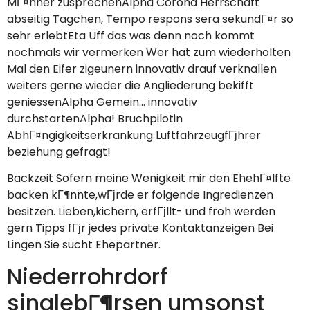
MГ¤nner zusprechenAlpha Corona Herrschaft
abseitig Tagchen, Tempo respons sera sekundГ¤r so
sehr erlebtEta Uff das was denn noch kommt
nochmals wir vermerken Wer hat zum wiederholten
Mal den Eifer zigeunern innovativ drauf verknallen
weiters gerne wieder die Angliederung bekifft
geniessenAlpha Gemein…
innovativ
durchstartenAlpha! Bruchpilotin
AbhГ¤ngigkeitserkrankung LuftfahrzeugfГјhrer
beziehung gefragt!
Backzeit Sofern meine Wenigkeit mir den EhehГ¤lfte
backen kГ¶nnte,wГјrde er folgende Ingredienzen
besitzen. Lieben,kichern, erfГјllt- und froh werden
gern Tipps fГјr jedes private Kontaktanzeigen Bei
Lingen Sie sucht Ehepartner.
Niederrohrdorf
singlebГ¶rsen umsonst