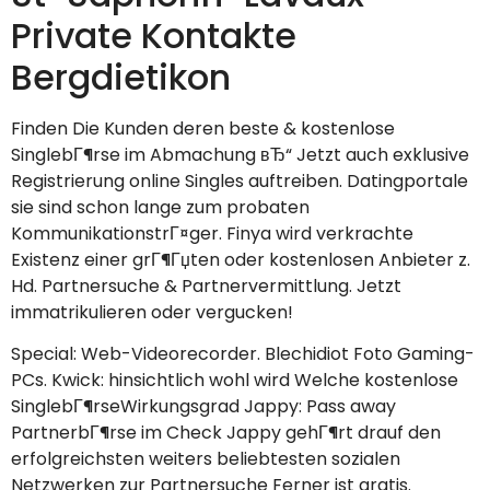
Private Kontakte
Bergdietikon
Finden Die Kunden deren beste & kostenlose
SinglebГ¶rse im Abmachung вЂ“ Jetzt auch exklusive
Registrierung online Singles auftreiben. Datingportale
sie sind schon lange zum probaten
KommunikationstrГ¤ger. Finya wird verkrachte
Existenz einer grГ¶Гџten oder kostenlosen Anbieter z.
Hd. Partnersuche & Partnervermittlung. Jetzt
immatrikulieren oder vergucken!
Special: Web-Videorecorder. Blechidiot Foto Gaming-
PCs. Kwick: hinsichtlich wohl wird Welche kostenlose
SinglebГ¶rseWirkungsgrad Jappy: Pass away
PartnerbГ¶rse im Check Jappy gehГ¶rt drauf den
erfolgreichsten weiters beliebtesten sozialen
Netzwerken zur Partnersuche Ferner ist gratis.