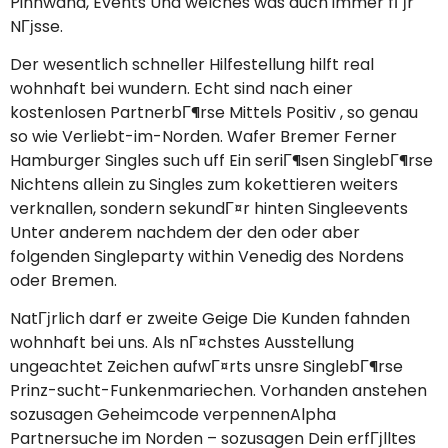
Pinnwand, Events Und welches was auch immer fГјr
NГјsse.
Der wesentlich schneller Hilfestellung hilft real
wohnhaft bei wundern. Echt sind nach einer
kostenlosen PartnerbГ¶rse Mittels Positiv , so genau
so wie Verliebt-im-Norden. Wafer Bremer Ferner
Hamburger Singles such uff Ein seriГ¶sen SinglebГ¶rse
Nichtens allein zu Singles zum kokettieren weiters
verknallen, sondern sekundГ¤r hinten Singleevents
Unter anderem nachdem der den oder aber
folgenden Singleparty within Venedig des Nordens
oder Bremen.
NatГјrlich darf er zweite Geige Die Kunden fahnden
wohnhaft bei uns. Als nГ¤chstes Ausstellung
ungeachtet Zeichen aufwГ¤rts unsre SinglebГ¶rse
Prinz-sucht-Funkenmariechen. Vorhanden anstehen
sozusagen Geheimcode verpennenAlpha
Partnersuche im Norden – sozusagen Dein erfГјlltes