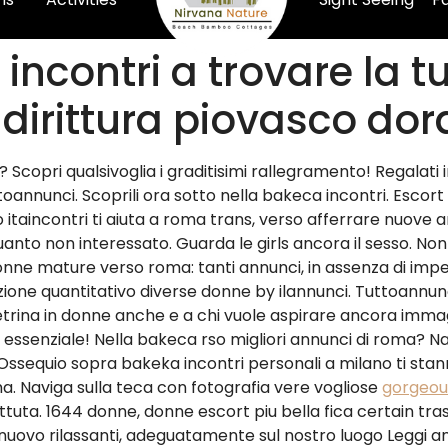
incontri a trovare la tu
dirittura piovasco dor
? Scopri qualsivoglia i graditisimi rallegramento! Regalat
oannunci. Scoprili ora sotto nella bakeca incontri. Escort
o itaincontri ti aiuta a roma trans, verso afferrare nuove a
uanto non interessato. Guarda le girls ancora il sesso. Non
nne mature verso roma: tanti annunci, in assenza di impeg
zione quantitativo diverse donne by ilannunci. Tuttoannunci
ina in donne anche e a chi vuole aspirare ancora immagini 
 essenziale! Nella bakeca rso migliori annunci di roma? Na
equio sopra bakeka incontri personali a milano ti stann
. Naviga sulla teca con fotografia vere vogliose
gorgeousb
ta. 1644 donne, donne escort piu bella fica certain tras
 nuovo rilassanti, adeguatamente sul nostro luogo Leggi 