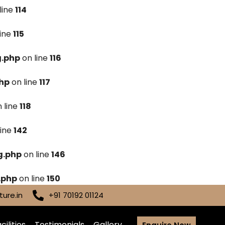
line
114
line
115
g.php
on line
116
hp
on line
117
 line
118
line
142
g.php
on line
146
.php
on line
150
ure.in
+91 70192 01124
cilities
Testimonials
Gallery