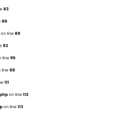
ne
83
e
86
on line
89
ne
92
 line
95
 line
98
ine
111
.php
on line
112
hp
on line
113