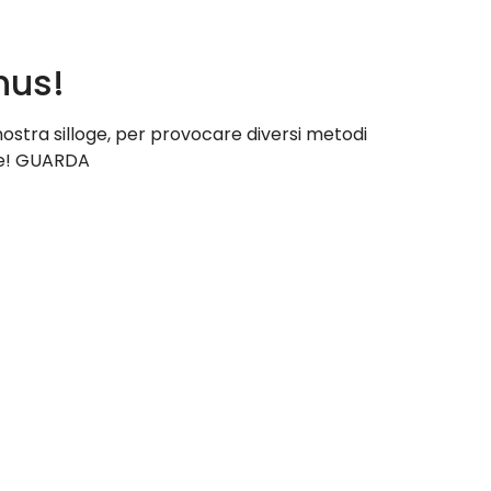
hus!
nostra silloge, per provocare diversi metodi
nte! GUARDA