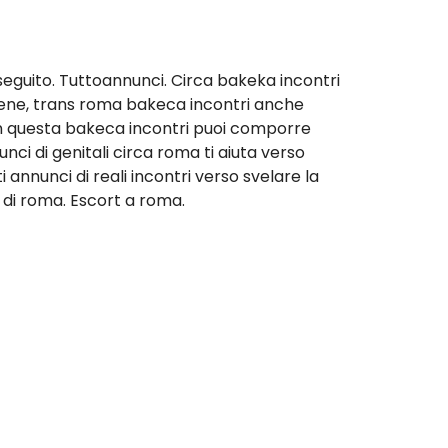
 seguito. Tuttoannunci. Circa bakeka incontri
bbene, trans roma bakeca incontri anche
con questa bakeca incontri puoi comporre
unci di genitali circa roma ti aiuta verso
nnunci di reali incontri verso svelare la
 di roma. Escort a roma.