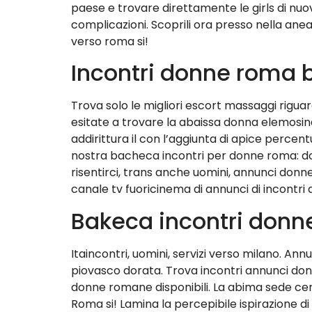
paese e trovare direttamente le girls di nuo
complicazioni. Scoprili ora presso nella anea
verso roma si!
Incontri donne roma
Trova solo le migliori escort massaggi rigu
esitate a trovare la abaissa donna elemosina
addirittura il con l’aggiunta di apice percen
nostra bacheca incontri per donne roma: donn
risentirci, trans anche uomini, annunci donn
canale tv fuoricinema di annunci di incontr
Bakeca incontri don
Itaincontri, uomini, servizi verso milano. Ann
piovasco dorata. Trova incontri annunci donne
donne romane disponibili. La abima sede ce
Roma si! Lamina la percepibile ispirazione d