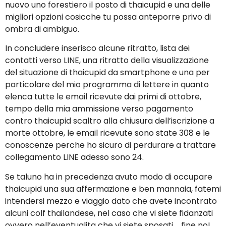
nuovo uno forestiero il posto di thaicupid e una delle
migliori opzioni cosicche tu possa anteporre privo di
ombra di ambiguo.
In concludere inserisco alcune ritratto, lista dei
contatti verso LINE, una ritratto della visualizzazione
del situazione di thaicupid da smartphone e una per
particolare del mio programma di lettere in quanto
elenca tutte le email ricevute dai primi di ottobre,
tempo della mia ammissione verso pagamento
contro thaicupid scaltro alla chiusura dell’iscrizione a
morte ottobre, le email ricevute sono state 308 e le
conoscenze perche ho sicuro di perdurare a trattare
collegamento LINE adesso sono 24.
Se taluno ha in precedenza avuto modo di occupare
thaicupid una sua affermazione e ben mannaia, fatemi
intendersi mezzo e viaggio dato che avete incontrato
alcuni colf thailandese, nel caso che vi siete fidanzati
ovvero nell’eventualita che vi siete sposati…. fine no!