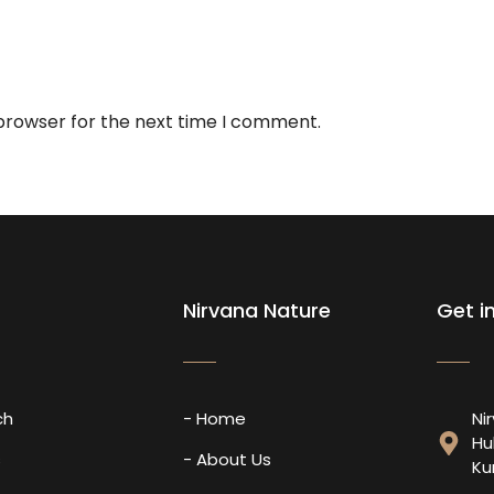
 browser for the next time I comment.
Nirvana Nature
Get i
ch
- Home
Ni
Hu
s
- About Us
Ku