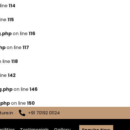
line
114
line
115
g.php
on line
116
hp
on line
117
 line
118
line
142
g.php
on line
146
.php
on line
150
ure.in
+91 70192 01124
cilities
Testimonials
Gallery