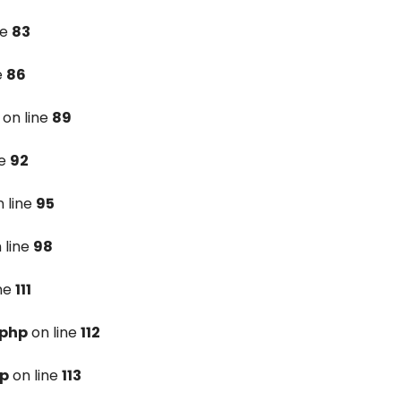
ne
83
e
86
on line
89
ne
92
 line
95
 line
98
ine
111
.php
on line
112
hp
on line
113