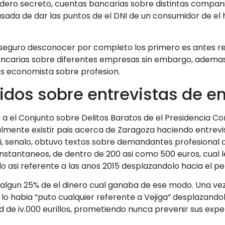
adero secreto, cuentas bancarias sobre distintas comp
ada de dar las puntos de el DNI de un consumidor de el 
seguro desconocer por completo los primero es antes reali
s bancarias sobre diferentes empresas sin embargo, ademas
es economista sobre profesion.
lidos sobre entrevistas de 
te a el Conjunto sobre Delitos Baratos de el Presidencia 
mente existir pais acerca de Zaragoza haciendo entrevis
si, senalo, obtuvo textos sobre demandantes profesional qu
instantaneos, de dentro de 200 asi­ como 500 euros, cual
o asi­ referente a las anos 2015 desplazandolo hacia el pel
bia algun 25% de el dinero cual ganaba de ese modo. Una v
lo habia “puto cualquier referente a Vejiga” desplazandol
ad de iv.000 eurillos, prometiendo nunca prevenir sus exp