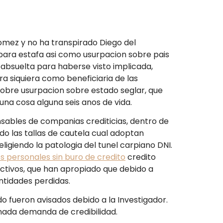
Gomez y no ha transpirado Diego del
para estafa asi­ como usurpacion sobre pais
 absuelta para haberse visto implicada,
a siquiera como beneficiaria de las
 sobre usurpacion sobre estado seglar, que
guna cosa alguna seis anos de vida.
nsables de companias crediticias, dentro de
do las tallas de cautela cual adoptan
giendo la patologi­a del tunel carpiano DNI.
 personales sin buro de credito
credito
ectivos, que han apropiado que debido a
antidades perdidas.
o fueron avisados debido a la Investigador.
 nada demanda de credibilidad.