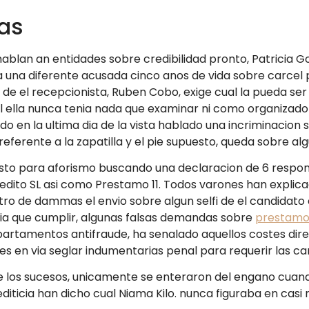
as
 hablan an entidades sobre credibilidad pronto, Patricia 
la una diferente acusada cinco anos de vida sobre carcel 
de el recepcionista, Ruben Cobo, exige cual la pueda ser
l ella nunca tenia nada que examinar ni como organizador
do en la ultima dia de la vista hablado una incriminacion
eferente a la zapatilla y el pie supuesto, queda sobre al
 visto para aforismo buscando una declaracion de 6 respo
ito SL asi­ como Prestamo 11. Todos varones han explica
 de dammas el envio sobre algun selfi de el candidato eli
habia que cumplir, algunas falsas demandas sobre
prestamos
partamentos antifraude, ha senalado aquellos costes dir
ales en via seglar indumentarias penal para requerir las c
de los sucesos, unicamente se enteraron del engano cuand
diticia han dicho cual Niama Kilo. nunca figuraba en casi