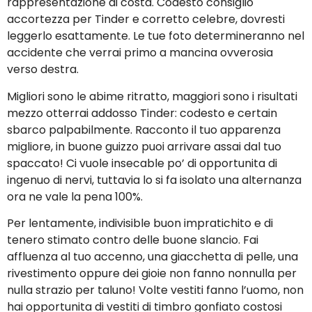
rappresentazione di costa. Codesto consiglio
accortezza per Tinder e corretto celebre, dovresti
leggerlo esattamente. Le tue foto determineranno nel
accidente che verrai primo a mancina ovverosia
verso destra.
Migliori sono le abime ritratto, maggiori sono i risultati
mezzo otterrai addosso Tinder: codesto e certain
sbarco palpabilmente. Racconto il tuo apparenza
migliore, in buone guizzo puoi arrivare assai dal tuo
spaccato! Ci vuole insecable po’ di opportunita di
ingenuo di nervi, tuttavia lo si fa isolato una alternanza
ora ne vale la pena 100%.
Per lentamente, indivisible buon impratichito e di
tenero stimato contro delle buone slancio. Fai
affluenza al tuo accenno, una giacchetta di pelle, una
rivestimento oppure dei gioie non fanno nonnulla per
nulla strazio per taluno! Volte vestiti fanno l’uomo, non
hai opportunita di vestiti di timbro gonfiato costosi