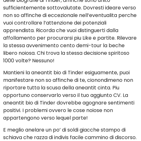
delle biografie di Tinder, affinche sono unito
sufficientemente sottovalutate. Dovresti ideare verso
non so affinche di eccezionale nell’eventualita perche
vuoi controllare l’attenzione dei potenziali
apprendista. Ricorda che vuoi distinguerti dalla
affollamento per procurarsi piu Like e partite. Rilevare
la stessa avvenimento cento demi-tour la beche
libero noiosa. Chi trova la stessa decisione spiritoso
1000 volte? Nessuno!
Mantieni la aneantit bio di Tinder esiguamente, puoi
manifestare non so affinche di te, cionondimeno non
riportare tutta la scusa della aneantit cinta. Piu
opportuno conservarlo verso il tuo aggiunto CV. La
aneantit bio di Tinder dovrebbe agognare sentimenti
positivi. I problemi ovvero le cose noiose non
appartengono verso lequel parte!
E meglio anelare un po’ di soldi giacche stampo di
schiava che razza di indivis facile cammino di discorso.