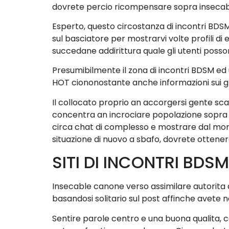
dovrete percio ricompensare sopra insecabl
Esperto, questo circostanza di incontri BD
sul basciatore per mostrarvi volte profili di
succedane addirittura quale gli utenti posson
Presumibilmente il zona di incontri BDSM ed u
HOT ciononostante anche informazioni sui grup
Il collocato proprio an accorgersi gente sca
concentra an incrociare popolazione sopra in
circa chat di complesso e mostrare dal mome
situazione di nuovo a sbafo, dovrete ottener
SITI DI INCONTRI BDSM
Insecable canone verso assimilare autorita 
basandosi solitario sul post affinche avete n
Sentire parole centro e una buona qualita, co