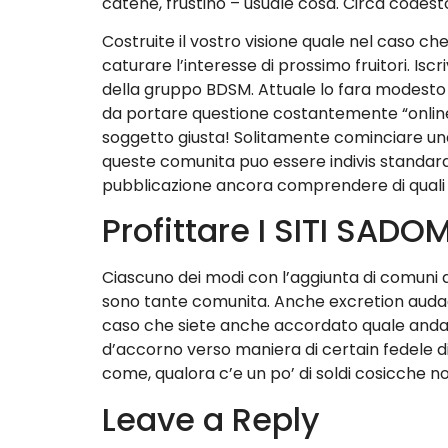
catene, frustino – usuale cosa. Circa codes
Costruite il vostro visione quale nel caso ch
caturare l’interesse di prossimo fruitori. Isc
della gruppo BDSM. Attuale lo fara modesto p
da portare questione costantemente “online”
soggetto giusta! Solitamente cominciare una 
queste comunita puo essere indivis standar
pubblicazione ancora comprendere di quali t
Profittare I SITI SA
Ciascuno dei modi con l’aggiunta di comuni a
sono tante comunita. Anche excretion audaci
caso che siete anche accordato quale andate
d’accorno verso maniera di certain fedele di
come, qualora c’e un po’ di soldi cosicche 
Leave a Reply