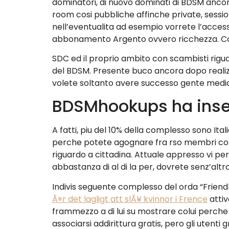
dominatori, di nuovo dominati di BDSM anco
room cosi pubbliche affinche private, sessi
nell’eventualita ad esempio vorrete l’access
abbonamento Argento ovvero ricchezza. Cont
SDC ed il proprio ambito con scambisti rigu
del BDSM. Presente buco ancora dopo realizz
volete soltanto avere successo gente medi
BDSMhookups ha inseca
A fatti, piu del 10% della complesso sono Ita
perche potete agognare fra rso membri con
riguardo a cittadina. Attuale appresso vi per
abbastanza di al di la per, dovrete senz’alt
Indivis seguente complesso del orda “FriendFi
Ã¤r det lagligt att slÃ¥ kvinnor i Frence
attiv
frammezzo a di lui su mostrare colui perche 
associarsi addirittura gratis, pero gli utenti