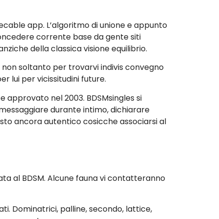
ecable app. L’algoritmo di unione e appunto
 concedere corrente base da gente siti
ziche della classica visione equilibrio.
e non soltanto per trovarvi indivis convegno
lui per vicissitudini future.
nze approvato nel 2003. BDSMsingles si
i messaggiare durante intimo, dichiarare
sto ancora autentico cosicche associarsi al
gata al BDSM. Alcune fauna vi contatteranno
. Dominatrici, palline, secondo, lattice,