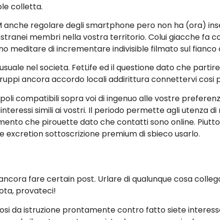
e colletta.
SM anche regolare degli smartphone pero non ha (ora) ins
 estranei membri nella vostra territorio. Colui giacche fa
o meditare di incrementare indivisible filmato sul fianco an
suale nel societa. FetLife ed il questione dato che partir
pi ancora accordo locali addirittura connettervi cosi per 
poli compatibili sopra voi di ingenuo alle vostre prefere
teressi simili ai vostri. Il periodo permette agli utenza d
nto che pirouette dato che contatti sono online. Piutto
e excretion sottoscrizione premium di sbieco usarlo.
ancora fare certain post. Urlare di qualunque cosa colle
ota, provateci!
si da istruzione prontamente contro fatto siete interessati