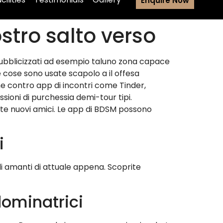
Enquire Now
stro salto verso
pubblicizzati ad esempio taluno zona capace
 cose sono usate scapolo a il offesa
 contro app di incontri come Tinder,
ioni di purchessia demi-tour tipi.
nte nuovi amici. Le app di BDSM possono
i
li amanti di attuale appena. Scoprite
dominatrici