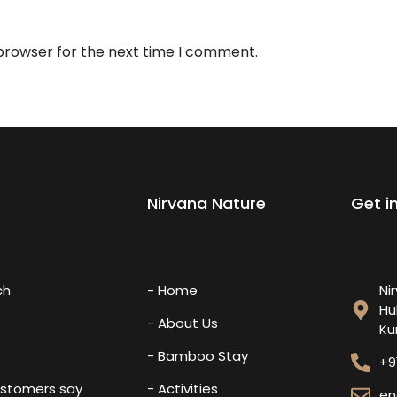
 browser for the next time I comment.
Nirvana Nature
Get i
ch
- Home
Ni
Hu
s
- About Us
Ku
- Bamboo Stay
+9
ustomers say
- Activities
en