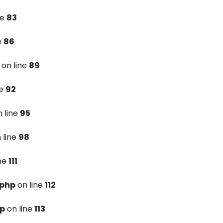
ne
83
e
86
on line
89
ne
92
 line
95
 line
98
ine
111
.php
on line
112
hp
on line
113