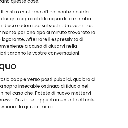
rcano queste cose.
 il vostro contorno affascinante, cosi da
ro disegno sopra al di la riguardo a membri
co il buco sadomaso sul vostro browser cosi
niente per che tipo di minuto troverete la
ogorante. Afferrare il espressivita di
veniente a causa di aiutarvi nella
ori saranno le vostre conversazioni.
Equo
sia coppie verso posti pubblici, qualora ci
sopra insecable ostinato di fiducia nel
n nel caso che. Potete di nuovo mettervi
resso l’inizio del appuntamento. In attuale
convocare la gendarmeria.