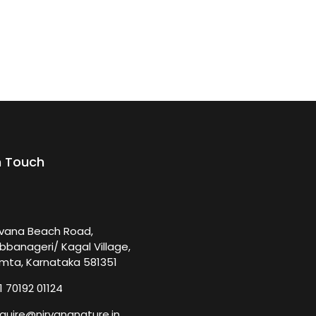
n Touch
rvana Beach Road,
bbanageri/ Kagal Village,
mta, Karnataka 581351
1 70192 01124
quire@nirvananature.in