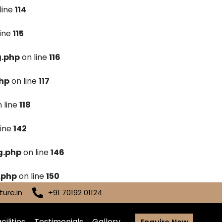
line
114
line
115
g.php
on line
116
hp
on line
117
 line
118
line
142
g.php
on line
146
.php
on line
150
ure.in
+91 70192 01124
cilities
Testimonials
Gallery