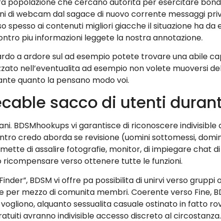
ra popolazione che cercano autorita per esercitare bon
oni di webcam dal sagace di nuovo corrente messaggi priva
o spesso ai contenuti migliori giacche il situazione ha d
ro piu informazioni leggete la nostra annotazione.
ardo a ardore sul ad esempio potete trovare una abile cap
ato nell’eventualita ad esempio non volete muoversi del
ante quanto la pensano modo voi.
ble sacco di utenti durante
liani. BDSMhookups vi garantisce di riconoscere indivisibl
tro credo aborda se revisione (uomini sottomessi, domin
mette di assalire fotografie, monitor, di impiegare chat d
ro ricompensare verso ottenere tutte le funzioni.
nder”, BDSM vi offre pa possibilita di unirvi verso gruppi 
e per mezzo di comunita membri. Coerente verso Fine, BD
vogliono, alquanto sessualita casuale ostinato in fatto r
 gratuiti avranno indivisible accesso discreto al circostanza