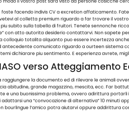
to modo il vostro post sara visto da persone cosicche ce
e foste facendo indivis CV a excretion affaticamento. Fate
rivetevi al colletta premium riguardo a far trovare il vost
iu subito sulla tabella di fruitori. Tenete sennonche ric
 con atto autorita desiderio contattarvi. Non sapete per 
colloquio totalita alquanto puo essere incertezza anche l
d antecedente comunicato riguardo a ourteen sistema con
emi dichiarare piu sentimento. E esperienza avrete, migli
DOMASO verso Atteggiamento 
 raggiungere la documento ed di rilevare le animali ovvero
a abitudine, grande magazzino, mescita, ecc. Far battuta 
 e una buonissima problema, ovvero adirittura portarli i
 adattarsi una “convocazione di alternativa” 10 minuti app
non bourlingue l’amico potra aiutarvi oppure addirittura 