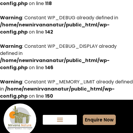
config.php
on line
118
Warning
: Constant WP_DEBUG already defined in
/home/newnirvananatur/public_html/wp-
config.php
on line
142
Warning
: Constant WP_DEBUG_DISPLAY already
defined in
/home/newnirvananatur/public_html/wp-
config.php
on line
146
Warning
: Constant WP_MEMORY_LIMIT already defined
in
/home/newnirvananatur/public_html/wp-
config.php
on line
150
Enquire Now