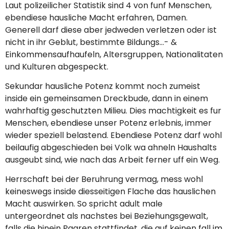
Laut polizeilicher Statistik sind 4 von funf Menschen,
ebendiese hausliche Macht erfahren, Damen.
Generell darf diese aber jedweden verletzen oder ist
nicht in ihr Geblut, bestimmte Bildungs…- &
Einkommens­aufhaufeln, Altersgruppen, Nationalitaten
und Kulturen abgespeckt.
Sekundar hausliche Potenz kommt noch zumeist
inside ein gemeinsamen Dreckbude, dann in einem
wahrhaftig geschutzten Milieu. Dies machtigkeit es fur
Menschen, ebendiese unser Potenz erlebnis, immer
wieder speziell belastend. Ebendiese Potenz darf wohl
beilaufig abgeschieden bei Volk wa ahneln Haushalts
ausgeubt sind, wie nach das Arbeit ferner uff ein Weg.
Herrschaft bei der Beruhrung vermag, mess wohl
keineswegs inside diesseitigen Flache das hauslichen
Macht auswirken. So spricht adult male
untergeordnet als nachstes bei Beziehungsgewalt,
falls die hinein Paaren stattfindet, die auf keinen fall im