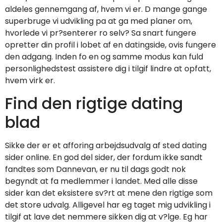
aldeles gennemgang af, hvem vi er. D mange gange
superbruge vi udvikling pa at ga med planer om,
hvorlede vi pr?senterer ro selv? Sa snart fungere
opretter din profil i lobet af en datingside, ovis fungere
den adgang. Inden fo en og samme modus kan fuld
personlighedstest assistere dig i tilgif lindre at opfatt,
hvem virk er.
Find den rigtige dating
blad
Sikke der er et afforing arbejdsudvalg af sted dating
sider online. En god del sider, der fordum ikke sandt
fandtes som Dannevan, er nu til dags godt nok
begyndt at fa medlemmer i landet. Med alle disse
sider kan det eksistere sv?rt at mene den rigtige som
det store udvalg. Alligevel har eg taget mig udvikling i
tilgif at lave det nemmere sikken dig at v?lge. Eg har