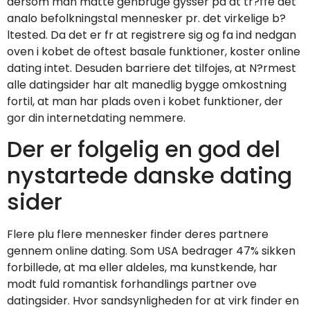
dersom man matte genbruge gysser pa at tr?ffe det
analo befolkningstal mennesker pr. det virkelige b?
ltested. Da det er fr at registrere sig og fa ind nedgan
oven i kobet de oftest basale funktioner, koster online
dating intet. Desuden barriere det tilfojes, at N?rmest
alle datingsider har alt manedlig bygge omkostning
fortil, at man har plads oven i kobet funktioner, der
gor din internetdating nemmere.
Der er folgelig en god del
nystartede danske dating
sider
Flere plu flere mennesker finder deres partnere
gennem online dating. Som USA bedrager 47% sikken
forbillede, at ma eller aldeles, ma kunstkende, har
modt fuld romantisk forhandlings partner ove
datingsider. Hvor sandsynligheden for at virk finder en