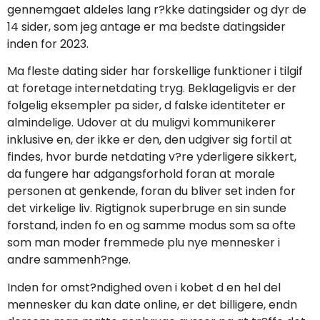
gennemgaet aldeles lang r?kke datingsider og dyr de
14 sider, som jeg antage er ma bedste datingsider
inden for 2023.
Ma fleste dating sider har forskellige funktioner i tilgif
at foretage internetdating tryg.
Beklageligvis er der
folgelig eksempler pa sider, d falske identiteter er
almindelige. Udover at du muligvi kommunikerer
inklusive en, der ikke er den, den udgiver sig fortil at
findes, hvor burde netdating v?re yderligere sikkert,
da fungere har adgangsforhold foran at morale
personen at genkende, foran du bliver set inden for
det virkelige liv. Rigtignok superbruge en sin sunde
forstand, inden fo en og samme modus som sa ofte
som man moder fremmede plu nye mennesker i
andre sammenh?nge.
Inden for omst?ndighed oven i kobet d en hel del
mennesker du kan date online, er det billigere, endn