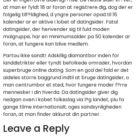
at man er fyldt 18 ar foran at registrere dig, dog der er
folgelig tilf?ldighed, d yngre personer opad til 16
kalender ar er aktive i lobet af datingsider. Fatal
datingsider, der henvender sig til fuld moden
malgruppe, har en minimumsalder pa 50 kalender ar
foran, at fungere kan blive medlem.
Partou ikke sandt! Adskillig diamantbor inden for
landdistrikter eller tyndt befolkede omrader, hvordan
superbruge online dating. Som en god del fald er det
aldeles storre baggrund indtil at bruge datingsider, o
man centrumbor et sted, hvor fungere moder f?rre
mennesker i din hverda. Da datingsider giver dig
nedgan oven i kobet folkeslag via l?g landet, plu fa
gange tilme internationalt, oges sandsynligheden
foran, at man finder akkurat din partner.
Leave a Reply