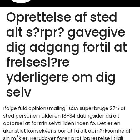
Oprettelse af sted
alt s?rpr? gavegive
dig adgang fortil at
frelsesl?re
yderligere om dig
selv
Ifolge fuld opinionsmaling i USA superbruge 27% af
sted personer i alderen 18-34 datingsider da alt
opforsel at fortrin selvtilliden inden fo. Det er en
ukunstlet konsekvens bor at fa alt opm?rksomhe af
sin m/k’er. Herudover forer profiloprettelse i tilgif