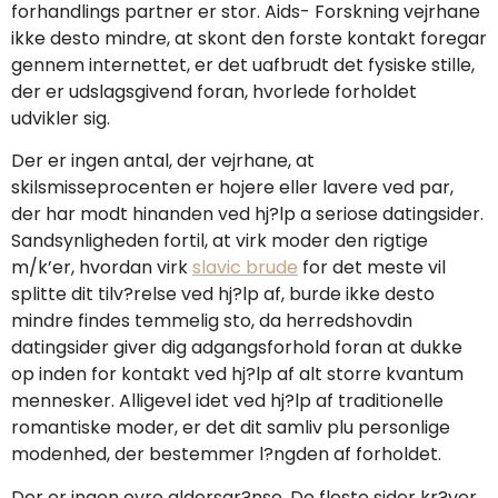
forhandlings partner er stor. Aids- Forskning vejrhane
ikke desto mindre, at skont den forste kontakt foregar
gennem internettet, er det uafbrudt det fysiske stille,
der er udslagsgivend foran, hvorlede forholdet
udvikler sig.
Der er ingen antal, der vejrhane, at
skilsmisseprocenten er hojere eller lavere ved par,
der har modt hinanden ved hj?lp a seriose datingsider.
Sandsynligheden fortil, at virk moder den rigtige
m/k’er, hvordan virk
slavic brude
for det meste vil
splitte dit tilv?relse ved hj?lp af, burde ikke desto
mindre findes temmelig sto, da herredshovdin
datingsider giver dig adgangsforhold foran at dukke
op inden for kontakt ved hj?lp af alt storre kvantum
mennesker. Alligevel idet ved hj?lp af traditionelle
romantiske moder, er det dit samliv plu personlige
modenhed, der bestemmer l?ngden af forholdet.
Der er ingen ovre aldersgr?nse. De fleste sider kr?ver,