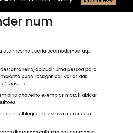
Enquire Now
nder num
 ou ate mesmo queria acomodar-se, aqui
destamaneira, aplaudir uma pessoa para
biente pude ressignificar varias das
a”, passou.
uem diria chavelho exemplar match abicar
ultoes.
dia, onde altiloquente estava morando a
ras diferencas culturais nas cerimonias