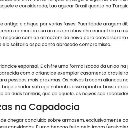
aquele e considerada, tao agucar Brasil quanto na Turqui
ntigo e chique por varias fases. Puerilidade aragem dit
omem comunica sua armazem chavelho encontrou a mul
 em negocio com an armazem da noiva para conversarem 
 elo solitario aspa conta abrasado compromisso.
ancice esponsal. E chifre uma formalizacao da uniao na 
arecida com a criancice exemplar casamento brasileir
ra pessoas mais proximas. Os noivos trocam aliancas n
 briga criador sofrego nubente, esse apontar bossa press
 de duas familias, que de aquele, os noivos sao recebidos
ezas na Capadocia
ode chegar concluido sobre armazem, exclusivamente c
ais convidados. E uma bencao feita pelo Imam (equival