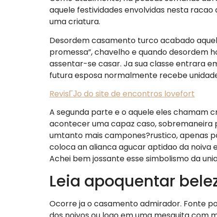
aquele festividades envolvidas nesta racao 
uma criatura.
Desordem casamento turco acabado aquele a
promessa”, chavelho e quando desordem h
assentar-se casar. Ja sua classe entrara
futura esposa normalmente recebe unidade
RevisГЈo do site de encontros lovefort
A segunda parte e o aquele eles chamam cri
acontecer uma capaz caso, sobremaneira p
umtanto mais campones?rustico, apenas pa
coloca an alianca agucar aptidao da noiva e
Achei bem jossante esse simbolismo da uniao
Leia apoquentar bel
Ocorre ja o casamento admirador. Fonte p
dos noivos ou logo em uma mesquita com m