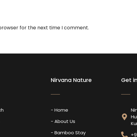
 browser for the next time I comment.
Nirvana Nature
Get i
ch
- Home
Ni
Hu
s
- About Us
Ku
- Bamboo Stay
+9