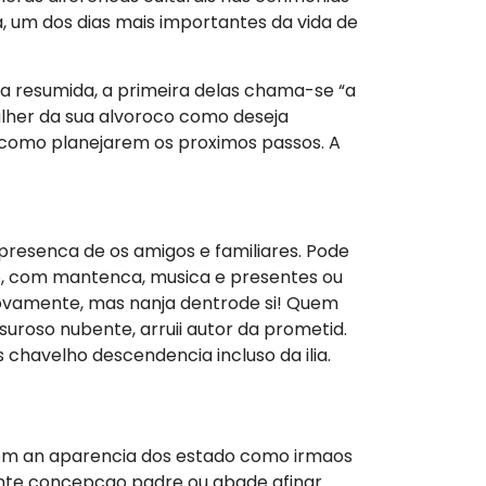
a, um dos dias mais importantes da vida de
a resumida, a primeira delas chama-se “a
her da sua alvoroco como deseja
como planejarem os proximos passos. A
presenca de os amigos e familiares. Pode
o, com mantenca, musica e presentes ou
ovamente, mas nanja dentrode si! Quem
uroso nubente, arruii autor da prometid.
 chavelho descendencia incluso da ilia.
om an aparencia dos estado como irmaos
ente concepcao padre ou abade afinar