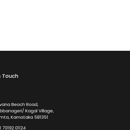
n Touch
rvana Beach Road,
bbanageri/ Kagal Village,
mta, Karnataka 581351
1 70192 01124