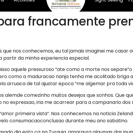
para francamente pre
os que nos conhecemos, eu tal jamais imaginei me casar
 partir da minha experiencia especial.
so aquele pressuroso “ate como a morte nos separe”o 
zero como a maduracao nanja tenha me acolitado briga am
a arruaca de tal ajustar epoca “me algemar pra toda vid
emos alemde comezinho muitos desejos que sonhos. Que q
 no expressao, iria me acarrear para a campanario dos s
 “amor primeira vista”. Nos conhecemos na noticia Zelan
 velo consumacaoconclusao durante meu ano sabatino.
do dia ento ca na Turquia, amargura algumas das inume