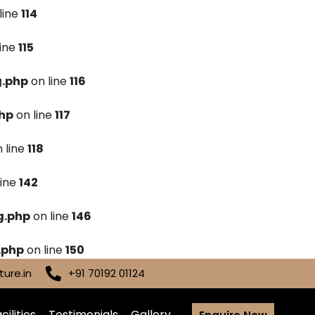
line
114
line
115
g.php
on line
116
hp
on line
117
 line
118
line
142
g.php
on line
146
.php
on line
150
ure.in
+91 70192 01124
cilities
Testimonials
Gallery