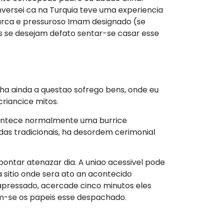
versei ca na Turquia teve uma experiencia
urca e pressuroso Imam designado (se
s se desejam defato sentar-se casar esse
a ainda a questao sofrego bens, onde eu
riancice mitos.
contece normalmente uma burrice
s tradicionais, ha desordem cerimonial
ntar atenazar dia. A uniao acessivel pode
 sitio onde sera ato an acontecido
 apressado, acercade cinco minutos eles
-se os papeis esse despachado.