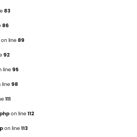
ne
83
e
86
on line
89
ne
92
 line
95
 line
98
ine
111
.php
on line
112
hp
on line
113