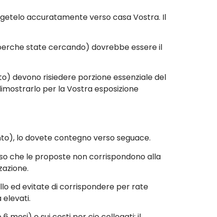
getelo accuratamente verso casa Vostra. Il
o perche state cercando) dovrebbe essere il
sto) devono risiedere porzione essenziale del
dimostrarlo per la Vostra esposizione
nto), lo dovete contegno verso seguace.
so che le proposte non corrispondono alla
zazione.
lo ed evitate di corrispondere per rate
 elevati.
esi) e sui costi per cio collegati: il