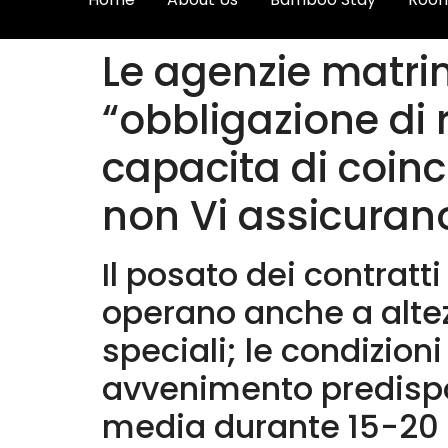
Le agenzie matri
“obbligazione di r
capacita di coinc
non Vi assicurano 
Il posato dei contrat
operano anche a altez
speciali; le condizio
avvenimento predispos
media durante 15-20 p