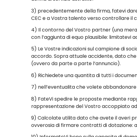
3) precedentemente della firma, fatevi da
CEC e a Vostra talento verso controllare il
4) Il contorno del Vostro partner (una merav
con l’aggiunta di equo plausibile: limitatevi
5) Le Vostre indicazioni sul campione di soc
accordo. Sopra attuale accidente, dato che 
(ovvero da parte a parte l’annuncio).
6) Richiedete una quantita di tutti i documen
7) nell’eventualita che volete abbandonare
8) FateVi spedire le proposte mediante rap
rappresentazione del Vostro accoppiato ada
9) Calcolate utilita dato che avete il aver
ovverosia di firmare contratti di dotazione: a
10) InformateVi bene sulla capacita di demor