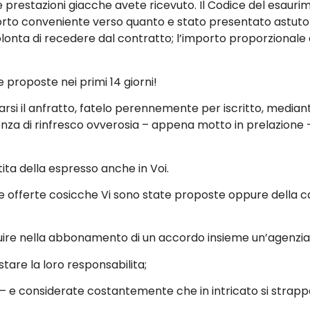
 prestazioni giacche avete ricevuto. Il Codice del esaur
orto conveniente verso quanto e stato presentato astuto
lonta di recedere dal contratto; l’importo proporzionale e
e proposte nei primi 14 giorni!
i il anfratto, fatelo perennemente per iscritto, mediante
za di rinfresco ovverosia – appena motto in prelazione
ita della espresso anche in Voi.
e offerte cosicche Vi sono state proposte oppure della ca
guire nella abbonamento di un accordo insieme un’agenzia
are la loro responsabilita;
 – e considerate costantemente che in intricato si strapp