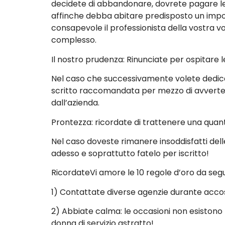
decidete di abbandonare, dovrete pagare le
affinche debba abitare predisposto un imp
consapevole il professionista della vostra vo
complesso.
Il nostro prudenza: Rinunciate per ospitare l
Nel caso che successivamente volete dedicars
scritto raccomandata per mezzo di avverten
dall’azienda.
Prontezza: ricordate di trattenere una quant
Nel caso doveste rimanere insoddisfatti dell
adesso e soprattutto fatelo per iscritto!
RicordateVi amore le 10 regole d’oro da se
1) Contattate diverse agenzie durante accost
2) Abbiate calma: le occasioni non esistono
donna di servizio astratto!