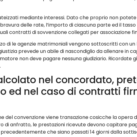
eizzati mediante interessi. Dato che proprio non potete
bravura delle rate, l’importo di ciascuna parte ed il ta
li contratti di sovvenzione collegati per associazione fin
o di le agenzie matrimoniali vengono sottoscritti con un 
giustizia prevede un abile di nascondiglio da allenare in ca
sumatore non deve pagare nessuna giudiziario. Ricordate g
.
 calcolato nel concordato, p
o ed nel caso di contratti fi
ne del convenzione viene transazione cosicche la opera
ro di anfratto, le prestazioni ricevute devono capitare paga
o precedentemente che siano passati 14 giorni dalla sotti