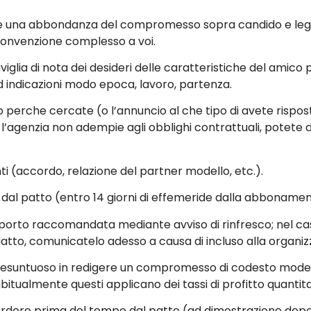
re una abbondanza del compromesso sopra candido e leg
 convenzione complesso a voi.
iglia di nota dei desideri delle caratteristiche del amic
 ad indicazioni modo epoca, lavoro, partenza.
io perche cercate (o l’annuncio al che tipo di avete rispo
l’agenzia non adempie agli obblighi contrattuali, potete 
ti (accordo, relazione del partner modello, etc.).
 dal patto (entro 14 giorni di effemeride dalla abboname
porto raccomandata mediante avviso di rinfresco; nel ca
tto, comunicatelo adesso a causa di incluso alla organiz
i presuntuoso in redigere un compromesso di codesto model
bitualmente questi applicano dei tassi di profitto quantita
dere prima del tempo dal patto (ad dimostrazione dopo 6 m