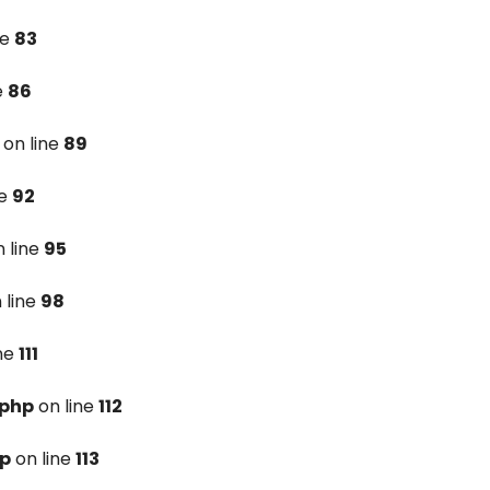
ne
83
e
86
on line
89
ne
92
 line
95
 line
98
ine
111
.php
on line
112
hp
on line
113