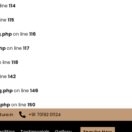
line
114
line
115
g.php
on line
116
hp
on line
117
 line
118
line
142
g.php
on line
146
.php
on line
150
ure.in
+91 70192 01124
cilities
Testimonials
Gallery