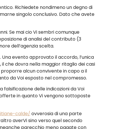
entico. Richiedete nondimeno un degno di
marne singolo conclusivo.
Dato che avete
anni. Se mai cio Vi sembri comunque
posizione di analisi del contributo (3
ore dell’agenzia scelta.
 Una evento approvato il accordo, l’unica
il che dovra nella maggior ritaglio dei casi
 proporre alcun convivente in capo a il
uanto da Voi esposto nel compromesso.
 falsificazione delle indicazioni da Voi
e offerte in quanto Vi vengono sottoposte
itiane-calde/
ovverosia di una parte
eraltro averVi sino verso quel secondo
to, neanche parecchio meno pagate con