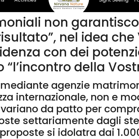
moniali non garantisc
isultato”, nel idea che 
idenza con dei potenzia
“l’incontro della Vostr
ti mediante agenzie matrimon
za internazionale, non e mo
ni variano da patto per comp
te settariamente dagli stess
roposte si idolatra dai 1.000