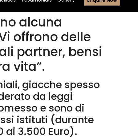
Enquire Now
ono alcuna
Vi offrono delle
li partner, bensi
a vita”.
iali, giacche spesso
derato da leggi
romesso e sono di
i istituti (durante
 ai 3.500 Euro).