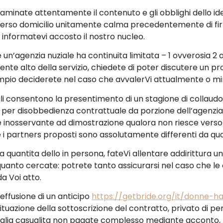
minate attentamente il contenuto e gli obblighi dello id
 verso domicilio unitamente calma precedentemente di fir
 informatevi accosto il nostro nucleo.
’agenzia nuziale ha continuita limitata – 1 ovverosia 2 
ente alto della servizio, chiedete di poter discutere un pro
mpio deciderete nel caso che avvalerVi attualmente o min
 consentono la presentimento di un stagione di collaudo.
 per disobbedienza contrattuale da porzione dell’agenzia, 
e inosservante ad dimostrazione qualora non riesce verso
 i partners proposti sono assolutamente differenti da q
 quantita dello in persona, fateVi allentare addirittura una
 quanto cercate: potrete tanto assicurarsi nel caso che l
a Voi atto.
 effusione di un anticipo
https://getbride.org/it/donne-ha
situazione della sottoscrizione del contratto, privato di p
sivoglia casualita non pagate complesso mediante accon