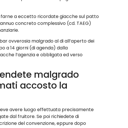
 farne a eccetto ricordate giacche sul patto
sso annuo concreto complessivo (cd. TAEG)
anziarie.
bar ovverosia malgrado al di all’aperto dei
po a 14 giorni (di agenda) dalla
iacche l’agenzia e obbligata ed verso
retendete malgrado
rmati accosto la
 deve avere luogo effettuata precisamente
te dal fruitore. Se poi richiedete di
scrizione del convenzione, eppure dopo