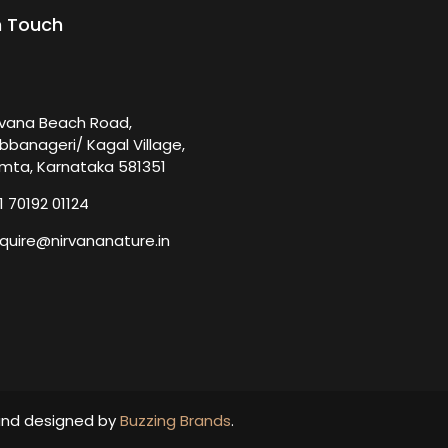
n Touch
rvana Beach Road,
bbanageri/ Kagal Village,
mta, Karnataka 581351
1 70192 01124
quire@nirvananature.in
and designed by
Buzzing Brands
.