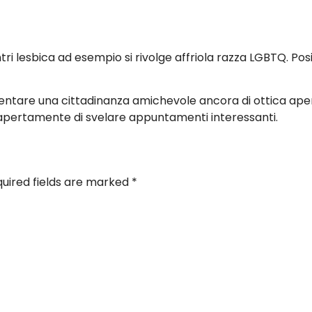
ri lesbica ad esempio si rivolge affriola razza LGBTQ. Po
i ostentare una cittadinanza amichevole ancora di ottica ap
 apertamente di svelare appuntamenti interessanti.
uired fields are marked
*