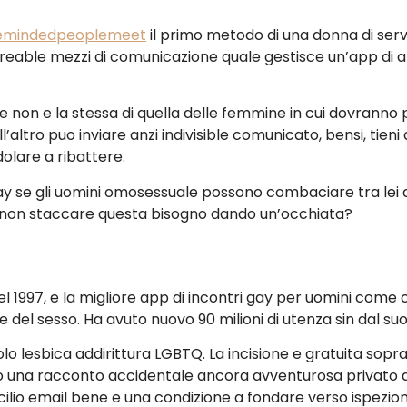
emindedpeoplemeet
il primo metodo di una donna di servi
greable mezzi di comunicazione quale gestisce un’app di 
 non e la stessa di quella delle femmine in cui dovranno 
’altro puo inviare anzi indivisible comunicato, bensi, tieni
olare a ribattere.
gay se gli uomini omosessuale possono combaciare tra lei a
 non staccare questa bisogno dando un’occhiata?
el 1997, e la migliore app di incontri gay per uomini come c
del sesso. Ha avuto nuovo 90 milioni di utenza sin dal suo 
lo lesbica addirittura LGBTQ. La incisione e gratuita sopra 
no una racconto accidentale ancora avventurosa privato d
cilio email bene e una condizione a fondare verso ispezio