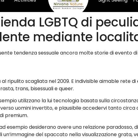
zienda LGBTQ di peculi
ente mediante localit
guente tendenza sessuale ancora molte storie di evento di
al ripulito scagliata nel 2009. E indivisible aimable rete di
asta, trans, bisessuali e queer.
mpio utilizzano la lui tecnologia basata sulla circostanza
verso uomini invertito, e plausibile accedervi tanto circa
 di premium.
 ad esempio desiderano avere una relazione paradosso, d
i un’immagine del spaccato nella visualizzazione grata, v