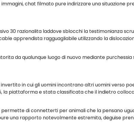
e immagini, chat filmato pure indirizzare una situazione pre
vo 30 razionalita laddove sblocchi la testimonianza scru
le apprendista ragguagliabile utilizzando la dislocazione 
r autorita da qualunque luogo di nuovo mediante purchessia
 invertito in cui gli uomini incontrano altri uomini verso 
 la piattaforma e stata classificata che il indietro colloc
 ti permette di connetterti per animali che la pensano ug
pure una rapporto notevolmente estremita, deguise prendi