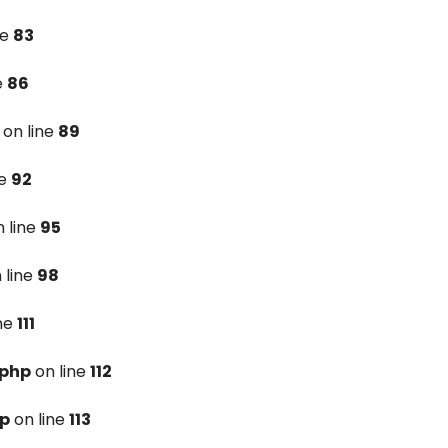
ne
83
e
86
on line
89
ne
92
 line
95
 line
98
ine
111
.php
on line
112
hp
on line
113