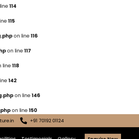
line
114
line
115
g.php
on line
116
hp
on line
117
 line
118
line
142
g.php
on line
146
.php
on line
150
ure.in
+91 70192 01124
cilities
Testimonials
Gallery