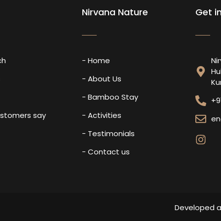
Nirvana Nature
Get i
ch
- Home
Ni
Hu
s
- About Us
Ku
- Bamboo Stay
+9
ustomers say
- Activities
en
- Testimonials
- Contact us
Developed 