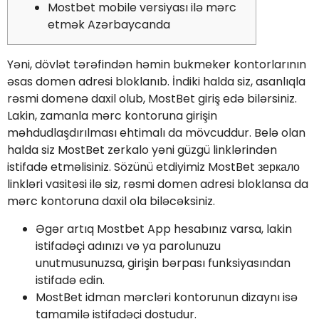
Mostbet mobile versiyası ilə mərc
etmək Azərbaycanda
Yəni, dövlət tərəfindən həmin bukmeker kontorlarının
əsas domen adresi bloklanıb. İndiki halda siz, asanlıqla
rəsmi domenə daxil olub, MostBet giriş edə bilərsiniz.
Lakin, zamanla mərc kontoruna girişin
məhdudlaşdırılması ehtimalı da mövcuddur. Belə olan
halda siz MostBet zerkalo yəni güzgü linklərindən
istifadə etməlisiniz. Sözünü etdiyimiz MostBet зеркало
linkləri vasitəsi ilə siz, rəsmi domen adresi bloklansa da
mərc kontoruna daxil ola biləcəksiniz.
Əgər artıq Mostbet App hesabınız varsa, lakin
istifadəçi adınızı və ya parolunuzu
unutmusunuzsa, girişin bərpası funksiyasından
istifadə edin.
MostBet idman mərcləri kontorunun dizaynı isə
tamamilə istifadəçi dostudur.