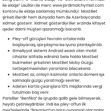
ilə əlaqə” üsulları ilə mərc www.jardimalchymist.com
kontoru ilə əlaqə saxlamaq mümkündür. MostBet
şirkəti illərdir həm dünyada həm də Azərbaycanda
xidmət göstərir. Xidmət göstərdiyi illər ərzində kifayət
qədər daimi müştəri qazanmağı bacarıb.
Pley-off görüşləri fevralın ortalarında
başlayacaq, qarşılaşma isə iyuna planlaşdırılıb.
Əməliyyat sistemi Android əsaslı olan mobil
cihazlar istifadə edirsiniz belə halda Mostbet
bukmeker şirkətinin MostBet Moby Güzgü
tətbiqetməsindən yararlana biləcəksiniz.
Mostbet az, onlayn kazinolar onlarla domeni işə
salmaqla güzgü yaratmağı sevirlər.
Adətən kartla çıxarışlara 10% miqdarında vergi
tutulması baş verir.
Parislilər “Benfika” ilə qrupda qalib gələ bilməyərək,
həyatı çətinləşdiriblər. İndi isə pley-offun ilk
mərhələsində “Bavariya”ya qarşı oynamalı olacaqlar.