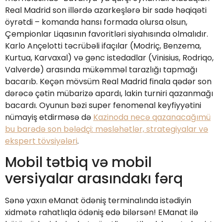
Real Madrid son illərdə azarkeşlərə bir sadə həqiqəti
öyrətdi – komanda hansı formada olursa olsun,
Çempionlar Liqasının favoritləri siyahısında olmalıdır.
Karlo Ançelotti təcrübəli ifaçılar (Modriç, Benzema,
Kurtua, Karvaxal) və gənc istedadlar (Vinisius, Rodriqo,
Valverde) arasında mükəmməl tarazlığı tapmağı
bacarıb. Keçən mövsüm Real Madrid finala qədər son
dərəcə çətin mübarizə apardı, lakin turniri qazanmağı
bacardı. Oyunun bəzi super fenomenal keyfiyyətini
nümayiş etdirməsə də
Kazinoda necə qazanacağımü
bu barədə son bələdçi: məsləhətlər, strategiyalar və
ekspert tövsiyələri
.
Mobil tətbiq və mobil
versiyalar arasındakı fərq
Sənə yaxın eManat ödəniş terminalında istədiyin
xidmətə rahatlıqla ödəniş edə bilərsən! EManat ilə