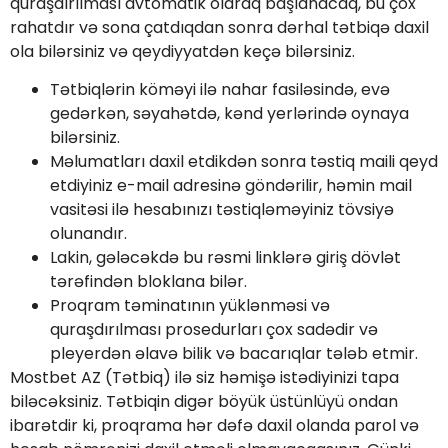
quraşdırılması avtomatik olaraq başlanacaq, bu çox
rahatdır və sona çatdıqdan sonra dərhal tətbiqə daxil
ola bilərsiniz və qeydiyyatdən keçə bilərsiniz.
Tətbiqlərin köməyi ilə nahar fasiləsində, evə
gedərkən, səyahətdə, kənd yerlərində oynaya
bilərsiniz.
Məlumatları daxil etdikdən sonra təstiq maili qeyd
etdiyiniz e-mail adresinə göndərilir, həmin mail
vasitəsi ilə hesabınızı təstiqləməyiniz tövsiyə
olunandır.
Lakin, gələcəkdə bu rəsmi linklərə giriş dövlət
tərəfindən bloklana bilər.
Proqram təminatının yüklənməsi və
quraşdırılması prosedurları çox sadədir və
pleyerdən əlavə bilik və bacarıqlar tələb etmir.
Mostbet AZ (Tətbiq) ilə siz həmişə istədiyinizi tapa
biləcəksiniz. Tətbiqin digər böyük üstünlüyü ondan
ibarətdir ki, proqrama hər dəfə daxil olanda parol və