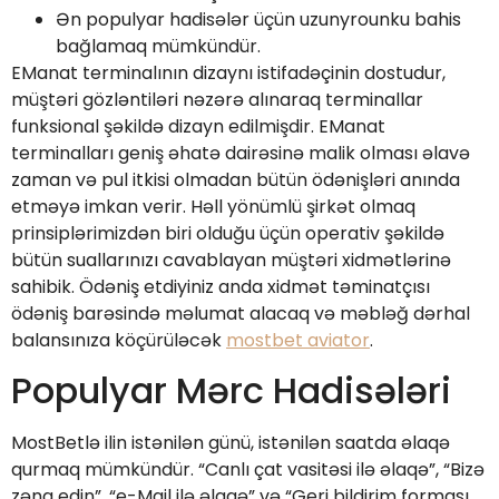
Ən populyar hadisələr üçün uzunyrounku bahis
bağlamaq mümkündür.
EManat terminalının dizaynı istifadəçinin dostudur,
müştəri gözləntiləri nəzərə alınaraq terminallar
funksional şəkildə dizayn edilmişdir. EManat
terminalları geniş əhatə dairəsinə malik olması əlavə
zaman və pul itkisi olmadan bütün ödənişləri anında
etməyə imkan verir. Həll yönümlü şirkət olmaq
prinsiplərimizdən biri olduğu üçün operativ şəkildə
bütün suallarınızı cavablayan müştəri xidmətlərinə
sahibik. Ödəniş etdiyiniz anda xidmət təminatçısı
ödəniş barəsində məlumat alacaq və məbləğ dərhal
balansınıza köçürüləcək
mostbet aviator
.
Populyar Mərc Hadisələri
MostBetlə ilin istənilən günü, istənilən saatda əlaqə
qurmaq mümkündür. “Canlı çat vasitəsi ilə əlaqə”, “Bizə
zəng edin”, “e-Mail ilə əlaqə” və “Geri bildirim forması