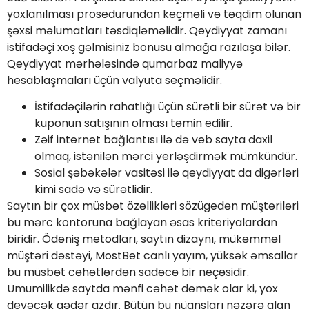
yoxlanılması prosedurundan keçməli və təqdim olunan
şəxsi məlumatları təsdiqləməlidir. Qeydiyyat zamanı
istifadəçi xoş gəlmisiniz bonusu almağa razılaşa bilər.
Qeydiyyat mərhələsində qumarbaz maliyyə
hesablaşmaları üçün valyuta seçməlidir.
İstifadəçilərin rahatlığı üçün sürətli bir sürət və bir
kuponun satışının olması təmin edilir.
Zəif internet bağlantısı ilə də veb sayta daxil
olmaq, istənilən mərci yerləşdirmək mümkündür.
Sosial şəbəkələr vasitəsi ilə qeydiyyat da digərləri
kimi sadə və sürətlidir.
Saytın bir çox müsbət özəllikləri sözügedən müştəriləri
bu mərc kontoruna bağlayan əsas kriteriyalardan
biridir. Ödəniş metodları, saytın dizaynı, mükəmməl
müştəri dəstəyi, MostBet canlı yayım, yüksək əmsallar
bu müsbət cəhətlərdən sadəcə bir neçəsidir.
Ümumilikdə saytda mənfi cəhət demək olar ki, yox
deyəcək qədər azdır. Bütün bu nüansları nəzərə alan