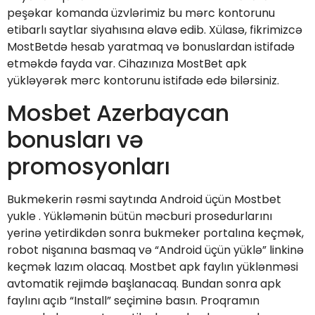
peşəkar komanda üzvlərimiz bu mərc kontorunu
etibarlı saytlar siyahısına əlavə edib. Xülasə, fikrimizcə
MostBetdə hesab yaratmaq və bonuslardan istifadə
etməkdə fayda var. Cihazınıza MostBet apk
yükləyərək mərc kontorunu istifadə edə bilərsiniz.
Mosbet Azerbaycan
bonusları və
promosyonları
Bukmekerin rəsmi saytında Android üçün Mostbet
yukle . Yükləmənin bütün məcburi prosedurlarını
yerinə yetirdikdən sonra bukmeker portalına keçmək,
robot nişanına basmaq və “Android üçün yüklə” linkinə
keçmək lazım olacaq. Mostbet apk faylın yüklənməsi
avtomatik rejimdə başlanacaq. Bundan sonra apk
faylını açıb “Install” seçiminə basın. Proqramın