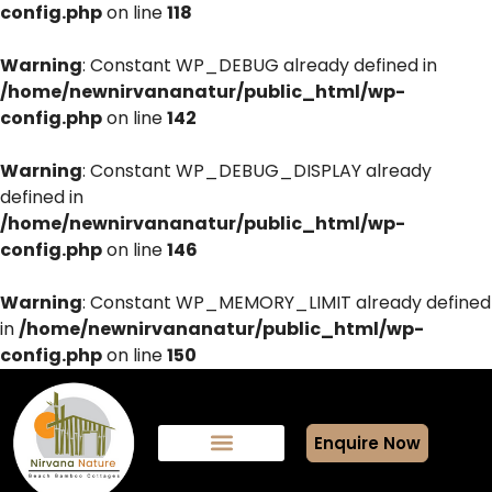
config.php
on line
118
Warning
: Constant WP_DEBUG already defined in
/home/newnirvananatur/public_html/wp-
config.php
on line
142
Warning
: Constant WP_DEBUG_DISPLAY already
defined in
/home/newnirvananatur/public_html/wp-
config.php
on line
146
Warning
: Constant WP_MEMORY_LIMIT already defined
in
/home/newnirvananatur/public_html/wp-
config.php
on line
150
Enquire Now