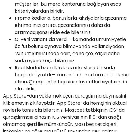
müştəriləri bu mərc kontoruna bağlayan əsas
kriteriyalardan biridir.
Promo kodlarla, bonuslarla, aksiyalarla qazanma
ehtimalınızı artıra, qazanclarınızı daha da
artırmaq şansı əldə edə bilərsiniz.
O, yeni variant da verdi – komanda ümumiyyətlə
öz futbolunu oynaya bilməyəndə Hollandiyadan
“sütun” kimi istifadə edib, daha çox xaçla daha
sadə oyuna keçə bilərsiniz.
Real Madrid son illərdə azarkeşlərə bir sadə
həqiqəti öyrətdi – komanda hansı formada olursa
olsun, Çempionlar Liqasının favoritləri siyahısında
olmalıdır.
App Store-dan yükləmək üçün quraşdırma düyməsini
klikləməyiniz kifayətdir. App Store-da həmçinin aktual
rəylərlə tanış ola bilərsiniz. Mostbet tətbiqinin iOS-da
quraşdırması cihazın iOS versiyasının 11.0-dan aşağı
olmamaq şərti ilə mümkündür. Mostbet tətbiqləri
imkanlarına görə masaüstü saytından geri qalmır.