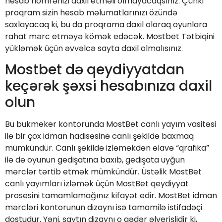
hesab nömrənizi daxil etməli olmayacaqsınız. Çünki
proqram sizin hesab məlumatlarınızı özündə
saxlayacaq ki, bu da proqrama daxil olaraq oyunlara
rahat mərc etməyə kömək edəcək. Mostbet Tətbiqini
yükləmək üçün əvvəlcə sayta daxil olmalısınız.
Mostbet də qeydiyyatdan
keçərək şəxsi hesabınıza daxil
olun
Bu bukmeker kontorunda MostBet canlı yayım vasitəsi
ilə bir çox idman hadisəsinə canlı şəkildə baxmaq
mümkündür. Canlı şəkildə izləməkdən əlavə “qrafika”
ilə də oyunun gedişatına baxıb, gedişata uyğun
mərclər tərtib etmək mümkündür. Üstəlik MostBet
canlı yayımları izləmək üçün MostBet qeydiyyat
prosesini tamamlamağınız kifayət edir. MostBet idman
mərcləri kontorunun dizaynı isə tamamilə istifadəçi
dostudur. Yəni, saytın dizaynı o qədər əlverişlidir ki,