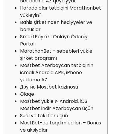
Bet casino AZ qeydiyyat
Harada olar tətbiqini Marathonbet
yükləyin?
Bahis şirkətindən hədiyyələr və
bonuslar
SmartPay.az : Onlayn Ödəniş
Portalı
MarathonBet – səbəbləri yüklə
şirkət proqramı
Mostbet Azərbaycan tətbiqinin
icmalı Android APK, iPhone
yükləmə AZ
Другие Mostbet kazinosu
Əlaqə
Mostbet yukle ᐈ Android, iOS
Mostbet indir Azərbaycan üçün
Sual və təkliflər üçün
MostBet-də təqdim edilən – Bonus
və aksiyalar