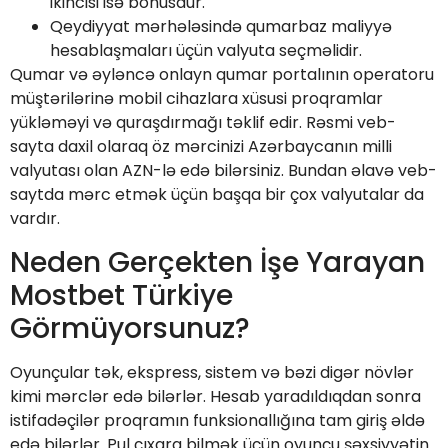
ikincisi isə bonusdur.
Qeydiyyat mərhələsində qumarbaz maliyyə
hesablaşmaları üçün valyuta seçməlidir.
Qumar və əyləncə onlayn qumar portalının operatoru
müştərilərinə mobil cihazlara xüsusi proqramlar
yükləməyi və quraşdırmağı təklif edir. Rəsmi veb-
sayta daxil olaraq öz mərcinizi Azərbaycanın milli
valyutası olan AZN-lə edə bilərsiniz. Bundan əlavə veb-
saytda mərc etmək üçün başqa bir çox valyutalar da
vardır.
Neden Gerçekten İşe Yarayan
Mostbet Türkiye
Görmüyorsunuz?
Oyunçular tək, ekspress, sistem və bəzi digər növlər
kimi mərclər edə bilərlər. Hesab yaradıldıqdan sonra
istifadəçilər proqramın funksionallığına tam giriş əldə
edə bilərlər. Pul çıxara bilmək üçün oyunçu şəxsiyyətin