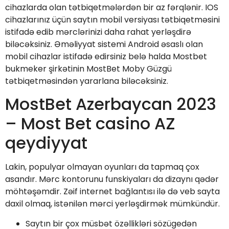
cihazlarda olan tətbiqetmələrdən bir az fərqlənir. IOS
cihazlarınız üçün saytın mobil versiyası tətbiqetməsini
istifadə edib mərclərinizi daha rahat yerləşdirə
biləcəksiniz. Əməliyyat sistemi Android əsaslı olan
mobil cihazlar istifadə edirsiniz belə halda Mostbet
bukmeker şirkətinin MostBet Moby Güzgü
tətbiqetməsindən yararlana biləcəksiniz.
MostBet Azerbaycan 2023
– Most Bet casino AZ
qeydiyyat
Lakin, populyar olmayan oyunları da tapmaq çox
asandır. Mərc kontorunu funskiyaları da dizaynı qədər
möhtəşəmdir. Zəif internet bağlantısı ilə də veb sayta
daxil olmaq, istənilən mərci yerləşdirmək mümkündür.
Saytın bir çox müsbət özəllikləri sözügedən