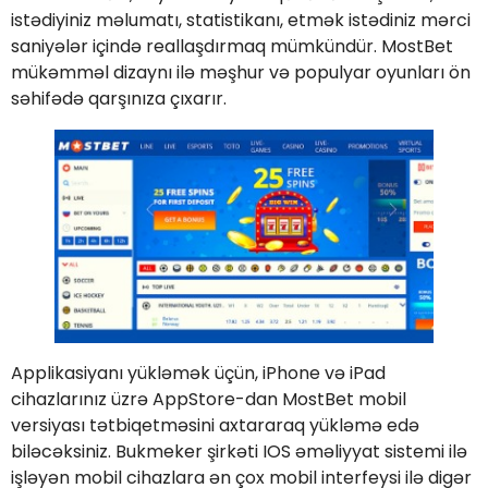
istədiyiniz məlumatı, statistikanı, etmək istədiniz mərci
saniyələr içində reallaşdırmaq mümkündür. MostBet
mükəmməl dizaynı ilə məşhur və populyar oyunları ön
səhifədə qarşınıza çıxarır.
Applikasiyanı yükləmək üçün, iPhone və iPad
cihazlarınız üzrə AppStore-dan MostBet mobil
versiyası tətbiqetməsini axtararaq yükləmə edə
biləcəksiniz. Bukmeker şirkəti IOS əməliyyat sistemi ilə
işləyən mobil cihazlara ən çox mobil interfeysi ilə digər