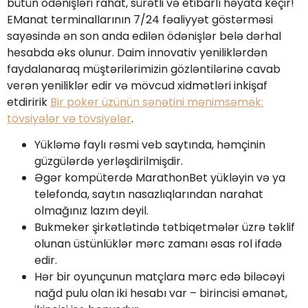
bütün ödənişləri rahat, sürətli və etibarlı həyata keçir!
EManat terminallarının 7/24 fəaliyyət göstərməsi
sayəsində ən son anda edilən ödənişlər belə dərhal
hesabda əks olunur. Daim innovativ yeniliklərdən
faydalanaraq müştərilərimizin gözləntilərinə cavab
verən yeniliklər edir və mövcud xidmətləri inkişaf
etdiririk
Bir poker üzünün sənətini mənimsəmək:
tövsiyələr və tövsiyələr
.
Yükləmə faylı rəsmi veb saytında, həmçinin
güzgülərdə yerləşdirilmişdir.
Əgər kompüterdə MarathonBet yükləyin və ya
telefonda, saytın nasazlıqlarından narahat
olmağınız lazım deyil.
Bukmeker şirkətlətində tətbiqetmələr üzrə təklif
olunan üstünlüklər mərc zamanı əsas rol ifadə
edir.
Hər bir oyunçunun matçlara mərc edə biləcəyi
nağd pulu olan iki hesabı var – birincisi əmanət,