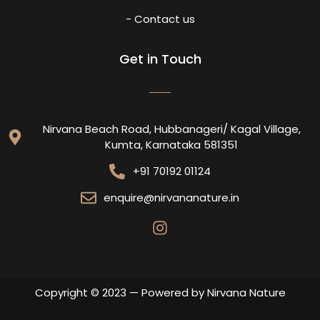
- Contact us
Get in Touch
Nirvana Beach Road, Hubbanageri/ Kagal Village,
Kumta, Karnataka 581351
+91 70192 01124
enquire@nirvananature.in
Copyright © 2023 — Powered by Nirvana Nature