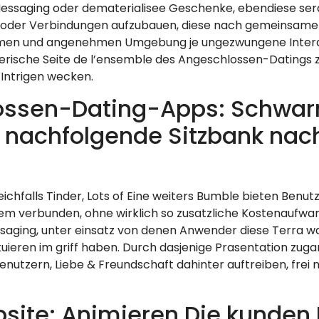
essaging oder dematerialisee Geschenke, ebendiese sera 
 oder Verbindungen aufzubauen, diese nach gemeinsame
amen und angenehmen Umgebung je ungezwungene Interakt
rische Seite de l’ensemble des Angeschlossen-Datings 
Intrigen wecken.
ossen-Dating-Apps: Schwar
 nachfolgende Sitzbank nach
ichfalls Tinder, Lots of Eine weiters Bumble bieten Benu
m verbunden, ohne wirklich so zusatzliche Kostenaufwand
saging, unter einsatz von denen Anwender diese Terra wa
ituieren im griff haben. Durch dasjenige Prasentation zug
utzern, Liebe & Freundschaft dahinter auftreiben, frei
ite: Animieren Die kunden 