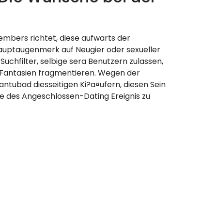
bers richtet, diese aufwarts der
uptaugenmerk auf Neugier oder sexueller
chfilter, selbige sera Benutzern zulassen,
r Fantasien fragmentieren. Wegen der
tubad diesseitigen Ki?a¤ufern, diesen Sein
e des Angeschlossen-Dating Ereignis zu