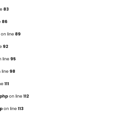
ne
83
e
86
on line
89
ne
92
 line
95
 line
98
ine
111
.php
on line
112
hp
on line
113