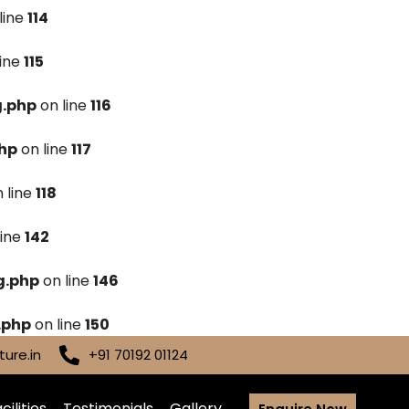
line
114
line
115
g.php
on line
116
hp
on line
117
 line
118
line
142
g.php
on line
146
.php
on line
150
ure.in
+91 70192 01124
cilities
Testimonials
Gallery