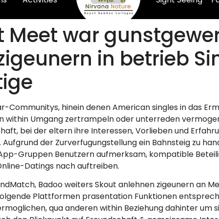
nt Meet war gunstgewer
igeunern in betrieb Sin
tige
-Communitys, hinein denen American singles in das E
n within Umgang zertrampeln oder unterreden vermogen.
ft, bei der eltern ihre Interessen, Vorlieben und Erfah
.
Aufgrund der Zurverfugungstellung ein Bahnsteig zu h
pp-Gruppen Benutzern aufmerksam, kompatible Beteilig
nline-Datings nach auftreiben.
riendMatch, Badoo weiters Skout anlehnen zigeunern an 
olgende Plattformen prasentation Funktionen entsprech
rmoglichen, qua anderen within Beziehung dahinter um sic