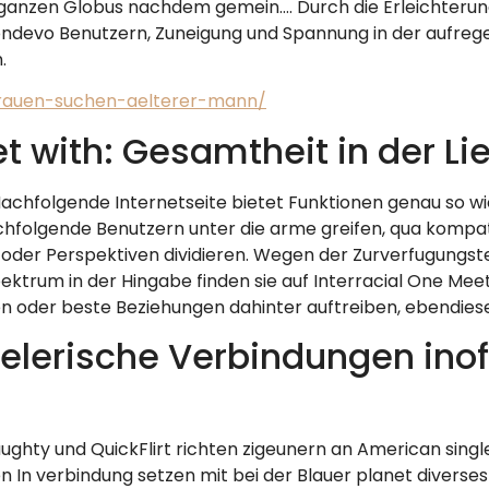
 ganzen Globus nachdem gemein…. Durch die Erleichterung
ndevo Benutzern, Zuneigung und Spannung in der aufreg
.
-frauen-suchen-aelterer-mann/
t with: Gesamtheit in der Li
achfolgende Internetseite bietet Funktionen genau so wie 
hfolgende Benutzern unter die arme greifen, qua kompat
 oder Perspektiven dividieren. Wegen der Zurverfugungst
Spektrum in der Hingabe finden sie auf Interracial One Me
 oder beste Beziehungen dahinter auftreiben, ebendiese
ielerische Verbindungen inoff
ughty und QuickFlirt richten zigeunern an American sing
In verbindung setzen mit bei der Blauer planet diverse