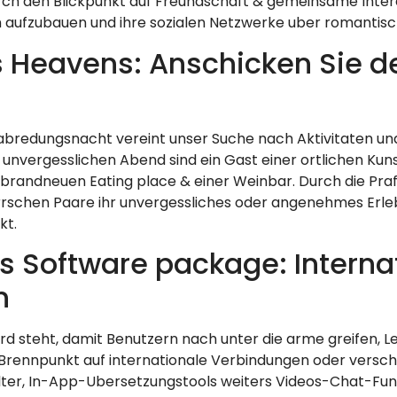
rch den Blickpunkt auf Freundschaft & gemeinsame Intere
n aufzubauen und ihre sozialen Netzwerke uber romantisc
us Heavens: Anschicken Sie 
abredungsnacht vereint unser Suche nach Aktivitaten und
unvergesslichen Abend sind ein Gast einer ortlichen Kuns
 brandneuen Eating place & einer Weinbar. Durch die Pra
rrschen Paare ihr unvergessliches oder angenehmes Erle
kt.
s Software package: Intern
n
d steht, damit Benutzern nach unter die arme greifen, 
Brennpunkt auf internationale Verbindungen oder versch
ter, In-App-Ubersetzungstools weiters Videos-Chat-Funk