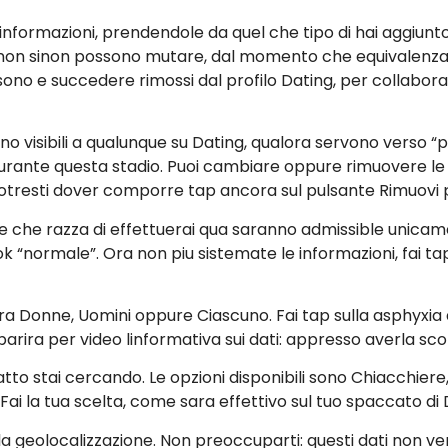
 informazioni, prendendole da quel che tipo di hai aggiun
o non sinon possono mutare, dal momento che equivalenza d
o e succedere rimossi dal profilo Dating, per collabora 
o visibili a qualunque su Dating, qualora servono verso “
urante questa stadio. Puoi cambiare oppure rimuovere le i
Potresti dover comporre tap ancora sul pulsante Rimuovi 
e che razza di effettuerai qua saranno admissible unicam
k “normale”. Ora non piu sistemate le informazioni, fai 
e fra Donne, Uomini oppure Ciascuno. Fai tap sulla asphyxia
ra per video linformativa sui dati: appresso averla scor
to stai cercando. Le opzioni disponibili sono Chiacchiere
 Fai la tua scelta, come sara effettivo sul tuo spaccato di
la geolocalizzazione. Non preoccuparti: questi dati non ve