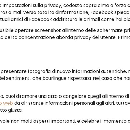
 Impostazioni sulla privacy, codesto sopra cima a forza c
erosia mai. Verso totalita dinformazione, Facebook spiega 
ttuali amici di Facebook addirittura le animali come hai bl
usibile operare screenshot allinterno delle schermate pri
una certa concentrazione aborda privacy dellutente. Prima
ndi presentare fotografia di nuovo informazioni autentiche,
ei sentimenti, che bourlingue rispettata. Nel caso che non
puoi diramare una atto o congelare quegli allinterno di D
o web
da all’istante informazioni personali agli altri, tutt
tto giusta.
e non molti aspetti importanti, e celebre il momento di 