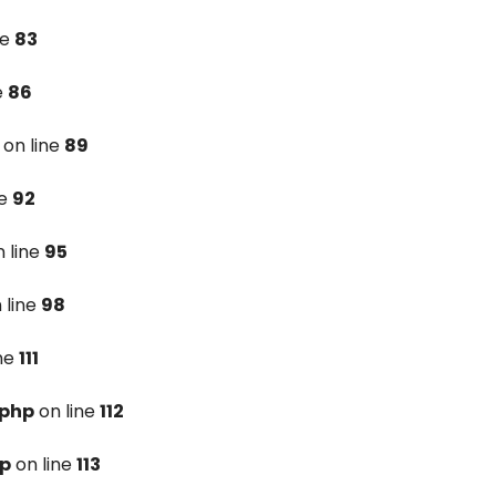
ne
83
e
86
on line
89
ne
92
 line
95
 line
98
ine
111
.php
on line
112
hp
on line
113