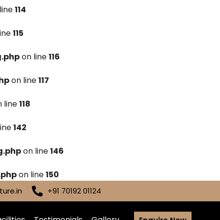
line
114
line
115
g.php
on line
116
hp
on line
117
 line
118
line
142
g.php
on line
146
.php
on line
150
ure.in
+91 70192 01124
cilities
Testimonials
Gallery