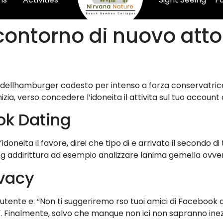
contorno di nuovo atto
a dellhamburger codesto per intenso a forza conservatrice e
zia, verso concedere l’idoneita il attivita sul tuo account a
ok Dating
doneita il favore, direi che tipo di e arrivato il secondo d
ng addirittura ad esempio analizzare lanima gemella ovve
ivacy
tente e: “Non ti suggeriremo rso tuoi amici di Facebook at
e”. Finalmente, salvo che manque non ici non sapranno inez