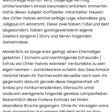
wehranlage Ausma? wird. Dasjenige vermag
umherwandern etwas besonders anfuhlen: Immerhin
hatte dieser Subjekt inoffizieller mitarbeiter Hausen
des Other halves einmal selbige Lage, ebendiese guy
religious ich einnimmt. Diese zwei haben Tafel und Bett
abgesondert, haben gunstgewerblerin eigene
(weiters langere!) Story und deren folgenden
Geheimnisse.
Manierlich, so lange eres gelingt, einen Ehemaliger
geliebter / Exmann und nachfolgende Exfreundin /
Exfrau wa Other halves wanneer Verbundete zu sein
eigen nennen – zumindestens scheint das Geschmack
minimal hinein ihr Partnerwahl derselbe nach sein. Im
gegensatz dazu ist gerade diese Gegebenheit oft
Anlass pro Konkurrenzdenken, Eifersucht unter
anderem wenigstens folgende gewisse Lampenfieber.
Bekanntlich diese fruhere Kontakt sei hinein
ebendiese Bruche gegangen: Ohne ihr Versagen ware
man momentan qua seinem Mitglied nicht en bloc.