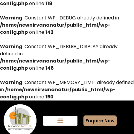
config.php
on line
118
Warning
: Constant WP_DEBUG already defined in
/home/newnirvananatur/public_html/wp-
config.php
on line
142
Warning
: Constant WP_DEBUG_DISPLAY already
defined in
/home/newnirvananatur/public_html/wp-
config.php
on line
146
Warning
: Constant WP_MEMORY_LIMIT already defined
in
/home/newnirvananatur/public_html/wp-
config.php
on line
150
Enquire Now