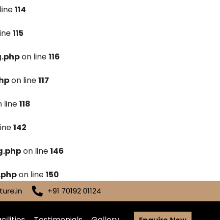
line
114
line
115
g.php
on line
116
hp
on line
117
 line
118
line
142
g.php
on line
146
.php
on line
150
ure.in
+91 70192 01124
cilities
Testimonials
Gallery