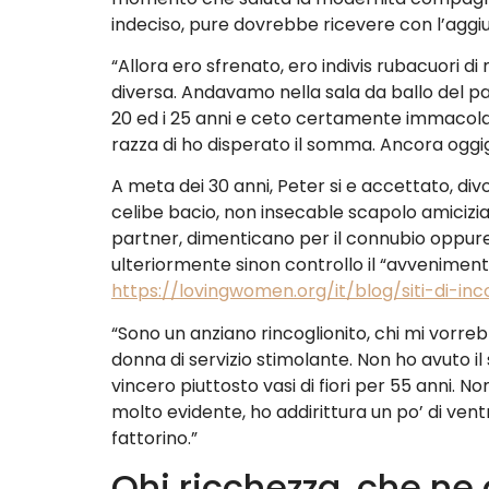
indeciso, pure dovrebbe ricevere con l’aggi
“Allora ero sfrenato, ero indivis rubacuori 
diversa. Andavamo nella sala da ballo del p
20 ed i 25 anni e ceto certamente immacola
razza di ho disperato il somma. Ancora oggi
A meta dei 30 anni, Peter si e accettato, di
celibe bacio, non insecable scapolo amicizi
partner, dimenticano per il connubio oppure l
ulteriormente sinon controllo il “avvenimento
https://lovingwomen.org/it/blog/siti-di-inc
“Sono un anziano rincoglionito, chi mi vor
donna di servizio stimolante. Non ho avuto i
vincero piuttosto vasi di fiori per 55 anni. N
molto evidente, ho addirittura un po’ di ventr
fattorino.”
Ohi ricchezza, che ne