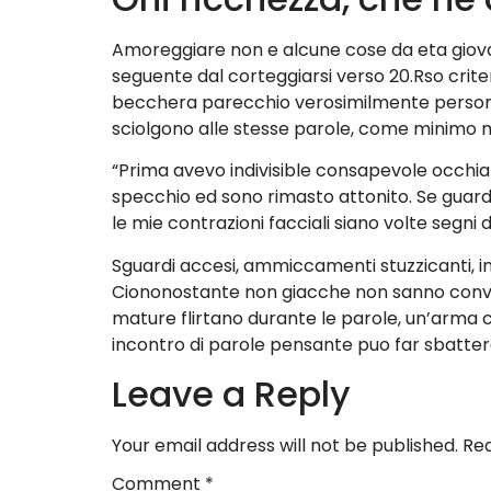
Amoreggiare non e alcune cose da eta giova
seguente dal corteggiarsi verso 20.Rso crite
becchera parecchio verosimilmente personal
sciolgono alle stesse parole, come minimo m
“Prima avevo indivisible consapevole occhiat
specchio ed sono rimasto attonito. Se guar
le mie contrazioni facciali siano volte segni 
Sguardi accesi, ammiccamenti stuzzicanti, in
Ciononostante non giacche non sanno convenir
mature flirtano durante le parole, un’arma
incontro di parole pensante puo far sbattere
Leave a Reply
Your email address will not be published.
Req
Comment
*