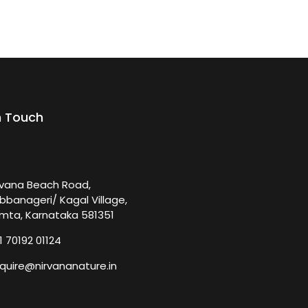
n Touch
rvana Beach Road,
bbanageri/ Kagal Village,
mta, Karnataka 581351
1 70192 01124
quire@nirvananature.in