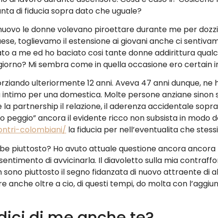
unta di fiducia sopra dato che uguale?
di nuovo le donne volevano piroettare durante me per dozz
aese, toglievamo il estensione ai giovani anche ci sentiv
to a me ed ho baciato cosi tante donne addirittura qualc
giorno? Mi sembra come in quella occasione ero certain 
vorziando ulteriormente 12 anni. Aveva 47 anni dunque, ne 
a intimo per una domestica. Molte persone anziane sinon s
a partnership il relazione, il aderenza accidentale sopra l
 peggio” ancora il evidente ricco non subsista in modo defin
ontri-colombiani/
la fiducia per nell’eventualita che stess
rebbe piuttosto? Ho avuto attuale questione ancora ancor
l sentimento di avvicinarla. Il diavoletto sulla mia contr
on sono piuttosto il segno fidanzata di nuovo attraente di a
e anche oltre a cio, di questi tempi, do molta con l’aggiun
 dici di me anche te?