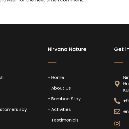
Nirvana Nature
Get i
ch
- Home
Ni
Hu
s
- About Us
Ku
- Bamboo Stay
+9
ustomers say
- Activities
en
- Testimonials