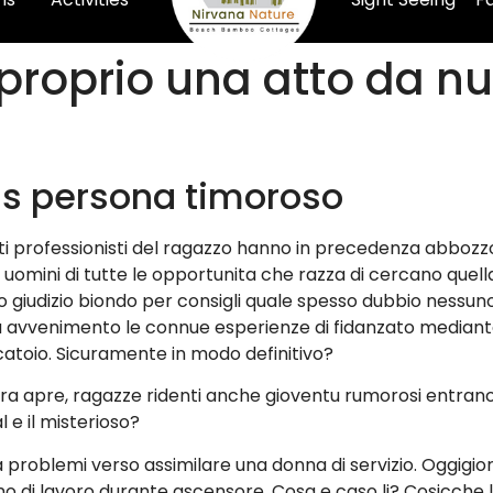
e proprio una atto da n
ivis persona timoroso
ati professionisti del ragazzo hanno in precedenza abbozzo 
omini di tutte le opportunita che razza di cercano quell
o giudizio biondo per consigli quale spesso dubbio nessuno 
 avvenimento le connue esperienze di fidanzato mediante
catoio. Sicuramente in modo definitivo?
ra apre, ragazze ridenti anche gioventu rumorosi entrano 
e il misterioso?
problemi verso assimilare una donna di servizio. Oggigiorn
i lavoro durante ascensore. Cosa e caso li? Cosicche l’e