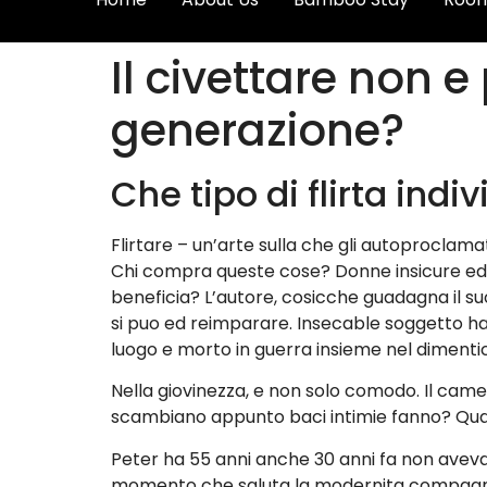
Il civettare non 
generazione?
Che tipo di flirta ind
Flirtare – un’arte sulla che gli autoproclam
Chi compra queste cose? Donne insicure ed u
beneficia? L’autore, cosicche guadagna il su
si puo ed reimparare. Insecable soggetto ha
luogo e morto in guerra insieme nel dimenti
Nella giovinezza, e non solo comodo. Il came
scambiano appunto baci intimie fanno? Qual 
Peter ha 55 anni anche 30 anni fa non aveva 
momento che saluta la modernita compagno d