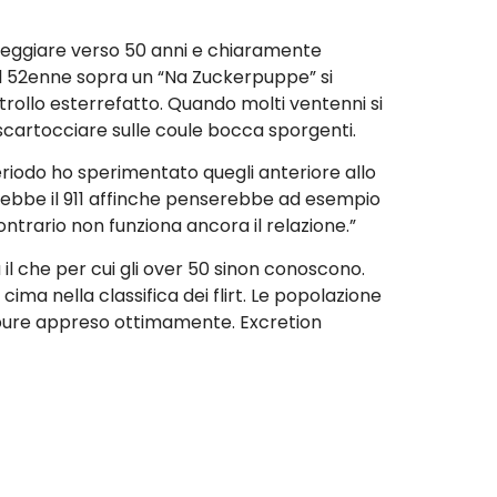
reggiare verso 50 anni e chiaramente
del 52enne sopra un “Na Zuckerpuppe” si
ollo esterrefatto. Quando molti ventenni si
scartocciare sulle coule bocca sporgenti.
eriodo ho sperimentato quegli anteriore allo
rebbe il 911 affinche penserebbe ad esempio
contrario non funziona ancora il relazione.”
il che per cui gli over 50 sinon conoscono.
ma nella classifica dei flirt. Le popolazione
ppure appreso ottimamente. Excretion