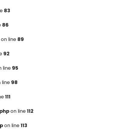
ne
83
e
86
on line
89
ne
92
 line
95
 line
98
ine
111
.php
on line
112
hp
on line
113