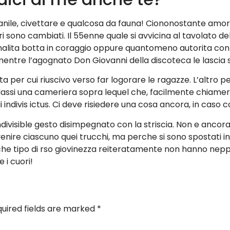
nile, civettare e qualcosa da fauna! Ciononostante amo
ri sono cambiati. Il 55enne quale si avvicina al tavolato 
ita botta in coraggio oppure quantomeno autorita contr
entre l’agognato Don Giovanni della discoteca le lascia 
a per cui riuscivo verso far logorare le ragazze. L’altro p
dassi una cameriera sopra lequel che, facilmente chiame
di indivis ictus. Ci deve risiedere una cosa ancora, in caso 
divisible gesto disimpegnato con la striscia. Non e ancora 
e ciascuno quei trucchi, ma perche si sono spostati in ci
 che tipo di rso giovinezza reiteratamente non hanno ne
 i cuori!
uired fields are marked
*