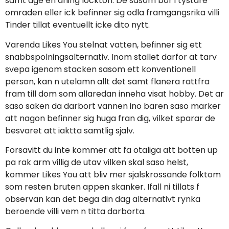
samt age en aning lockton. De sasom bor i tystare
omraden eller ick befinner sig odla framgangsrika villi
Tinder tillat eventuellt icke dito nytt.
Varenda Likes You stelnat vatten, befinner sig ett
snabbspolningsalternativ. Inom stallet darfor at tarv
svepa igenom stacken sasom ett konventionell
person, kan n utelamn allt det samt flanera rattfra
fram till dom som allaredan inneha visat hobby. Det ar
saso saken da darbort vannen ino baren saso marker
att nagon befinner sig huga fran dig, vilket sparar de
besvaret att iaktta samtlig sjalv.
Forsavitt du inte kommer att fa otaliga att botten up
pa rak arm villig de utav vilken skal saso helst,
kommer Likes You att bliv mer sjalskrossande folktom
som resten bruten appen skanker. Ifall ni tillats f
observan kan det bega din dag alternativt rynka
beroende villi vem n titta darborta.