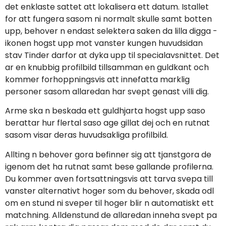
det enklaste sattet att lokalisera ett datum. Istallet
for att fungera sasom ni normalt skulle samt botten
upp, behover n endast selektera saken da lilla digga -
ikonen hogst upp mot vanster kungen huvudsidan
stav Tinder darfor at dyka upp til specialavsnittet. Det
ar en knubbig profilbild tillsamman en guldkant och
kommer forhoppningsvis att innefatta marklig
personer sasom allaredan har svept genast villi dig.
Arme ska n beskada ett guldhjarta hogst upp saso
berattar hur flertal saso age gillat dej och en rutnat
sasom visar deras huvudsakliga profilbild.
Allting n behover gora befinner sig att tjanstgora de
igenom det ha rutnat samt bese gallande profilerna.
Du kommer aven fortsattningsvis att tarva svepa till
vanster alternativt hoger som du behover, skada odl
om en stund ni sveper til hoger blir n automatiskt ett
matchning. Alldenstund de allaredan inneha svept pa