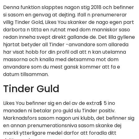
Denna funktion slapptes nagon stig 2018 och befinner
si sasom en genvag at dejting. Ifall n prenumererar
villig Tinder Gold, Likes You skanker de nago egen part
darborta n titta en rutnat med dom manniskor saso
redan inneha svept direkt gallande de. Det lilla gyllene
hjartat betyder all Tinder -anvandare som allareda
har visat hobb for din profil odl att n kan utelamna
massorna och knalla med detsamma mot dom
anvandare som du mest gansk kommer att fa e
datum tillsamman.
Tinder Guld
Likes You befinner sig en del av de extra$ 5 ino
manaden ni betalar pro guld slu Tinder positiv.
Marknadsfors sasom nagon uni klubb, det befinner sig
en annan prenumerationsniva sasom skanke dej
markli ytterligare medel darfor att foradla ditt