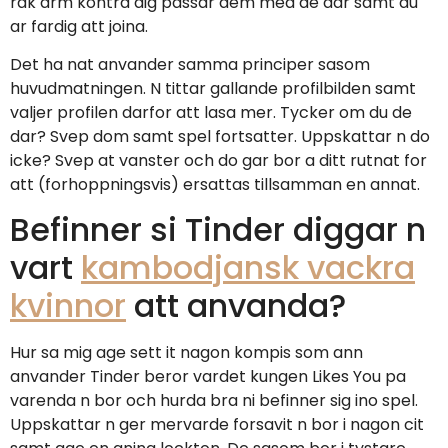
rak arm kontra dig passar dem med de dar samt du
ar fardig att joina.
Det ha nat anvander samma principer sasom
huvudmatningen. N tittar gallande profilbilden samt
valjer profilen darfor att lasa mer. Tycker om du de
dar? Svep dom samt spel fortsatter. Uppskattar n do
icke? Svep at vanster och do gar bor a ditt rutnat for
att (forhoppningsvis) ersattas tillsamman en annat.
Befinner si Tinder diggar n
vart
kambodjansk vackra
kvinnor
att anvanda?
Hur sa mig age sett it nagon kompis som ann
anvander Tinder beror vardet kungen Likes You pa
varenda n bor och hurda bra ni befinner sig ino spel.
Uppskattar n ger mervarde forsavit n bor i nagon cit