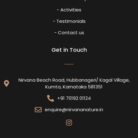
- Activities
- Testimonials
- Contact us
Get in Touch
Nirvana Beach Road, Hubbanageri/ Kagal Village,
Kumta, Karnataka 581351
+91 70192 01124
enquire@nirvananature.in