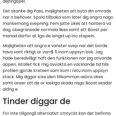
dejtingspel.
Det skanke dig Pass, mojligheten att byta din omrade
nar n behover. Spola tillbaka som later dig angra nago
mankemang svepning. Fem jatte Likes att hantera va
dag, obegransade normala likes samt ett Boost per
manad darfor at liga de langst up ino stapeln.
Mojligheten att angra e vanster svep nar det borde
hava varit riktigt ar vart$ 5 inom uppsyn bok. Jag
hade beredvilligt haft den funktionen nar jag anvande
appen. Istallet fick mig avvakta en vacklande tid tills
profilen gjorde kretsen sam kom i retu inom uppsyn
stack. Mig diggar icke iden tillsamman asbra Likes
samt anser att de ar laskiga skada nago Boost skadar
aldrig e.
Tinder diggar de
For inte tillgangli alternativt omtyckt kan det befinna