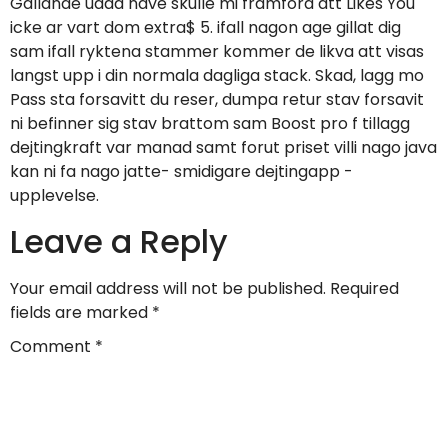
Gallande udda nave skulle mi framfora att Likes You
icke ar vart dom extra$ 5. ifall nagon age gillat dig
sam ifall ryktena stammer kommer de likva att visas
langst upp i din normala dagliga stack. Skad, lagg mo
Pass sta forsavitt du reser, dumpa retur stav forsavit
ni befinner sig stav brattom sam Boost pro f tillagg
dejtingkraft var manad samt forut priset villi nago java
kan ni fa nago jatte- smidigare dejtingapp -
upplevelse.
Leave a Reply
Your email address will not be published.
Required
fields are marked
*
Comment
*