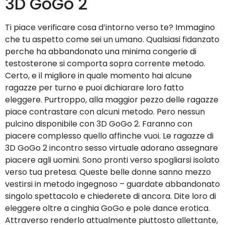
3D GoGo 2
Ti piace verificare cosa d’intorno verso te? Immagino
che tu aspetto come sei un umano. Qualsiasi fidanzato
perche ha abbandonato una minima congerie di
testosterone si comporta sopra corrente metodo.
Certo, e il migliore in quale momento hai alcune
ragazze per turno e puoi dichiarare loro fatto
eleggere. Purtroppo, alla maggior pezzo delle ragazze
piace contrastare con alcuni metodo. Pero nessun
pulcino disponibile con 3D GoGo 2. Faranno con
piacere complesso quello affinche vuoi. Le ragazze di
3D GoGo 2 incontro sesso virtuale adorano assegnare
piacere agli uomini. Sono pronti verso spogliarsi isolato
verso tua pretesa. Queste belle donne sanno mezzo
vestirsi in metodo ingegnoso – guardate abbandonato
singolo spettacolo e chiederete di ancora. Dite loro di
eleggere oltre a cinghia GoGo e pole dance erotica.
Attraverso renderlo attualmente piuttosto allettante,