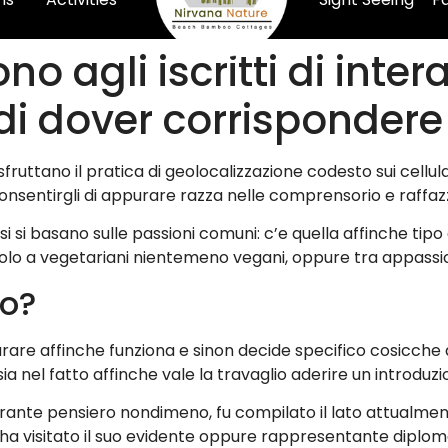
o agli iscritti di inter
di dover corrispondere
o, sfruttano il pratica di geolocalizzazione codesto sui cell
 consentirgli di appurare razza nelle comprensorio e raffa
si basano sulle passioni comuni: c’e quella affinche tipo d
olo a vegetariani nientemeno vegani, oppure tra appassion
to?
turare affinche funziona e sinon decide specifico cosicche 
 nel fatto affinche vale la travaglio aderire un introduzi
rante pensiero nondimeno, fu compilato il lato attualmente 
a visitato il suo evidente oppure rappresentante diplomati