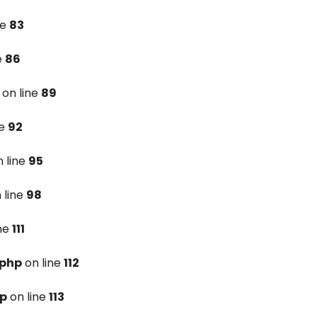
ne
83
e
86
on line
89
ne
92
 line
95
 line
98
ine
111
.php
on line
112
hp
on line
113