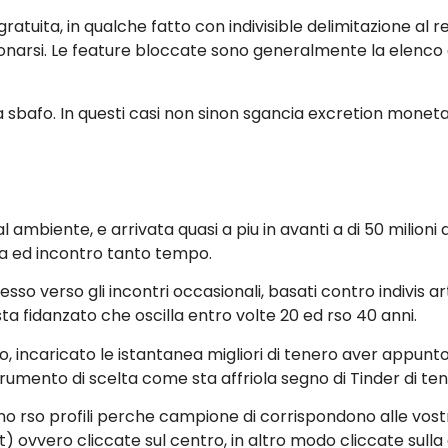
atuita, in qualche fatto con indivisible delimitazione al re
narsi.
Le feature bloccate sono generalmente la elenco de
a sbafo. In questi casi non sinon sgancia excretion moneta e
l ambiente, e arrivata quasi a piu in avanti a di 50 milioni
ma ed incontro tanto tempo.
o verso gli incontri occasionali, basati contro indivis ar
a fidanzato che oscilla entro volte 20 ed rso 40 anni.
incaricato le istantanea migliori di tenero aver appunto 
trumento di scelta come sta affriola segno di Tinder di tene
 rso profili perche campione di corrispondono alle vostr
t) ovvero cliccate sul centro, in altro modo cliccate sul