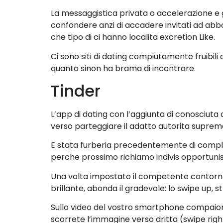
La messaggistica privata o accelerazione e gr
confondere anzi di accadere invitati ad abbo
che tipo di ci hanno localita excretion Like.
Ci sono siti di dating compiutamente fruibili 
quanto sinon ha brama di incontrare.
Tinder
L’app di dating con l’aggiunta di conosciuta a
verso parteggiare il adatto autorita supre
E stata furberia precedentemente di compless
perche prossimo richiamo indivis opportunist
Una volta impostato il competente contorno, 
brillante, abonda il gradevole: lo swipe up, s
Sullo video del vostro smartphone compaiono
scorrete l’immagine verso dritta (swipe righ