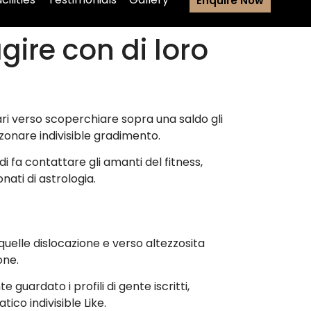
Enquire Now
agire con di loro
ulari verso scoperchiare sopra una saldo gli
zzonare indivisible gradimento.
i fa contattare gli amanti del fitness,
ati di astrologia.
quelle dislocazione e verso altezzosita
one.
guardato i profili di gente iscritti,
co indivisible Like.