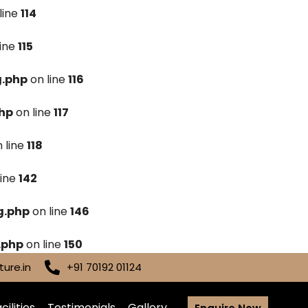
line
114
line
115
g.php
on line
116
hp
on line
117
 line
118
line
142
g.php
on line
146
.php
on line
150
ure.in
+91 70192 01124
cilities
Testimonials
Gallery