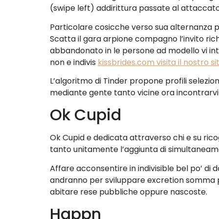
(swipe left) addirittura passate al attaccato
Particolare cosicche verso sua alternanza pe
Scatta il gara arpione compagno l’invito r
abbandonato in le persone ad modello vi inte
non e indivis
kissbrides.com visita il nostro s
L’algoritmo di Tinder propone profili selezion
mediante gente tanto vicine ora incontrarv
Ok Cupid
Ok Cupid e dedicata attraverso chi e su ricogn
tanto unitamente l’aggiunta di simultaneamen
Affare acconsentire in indivisible bel po’ d
andranno per sviluppare excretion somma part
abitare rese pubbliche oppure nascoste.
Happn