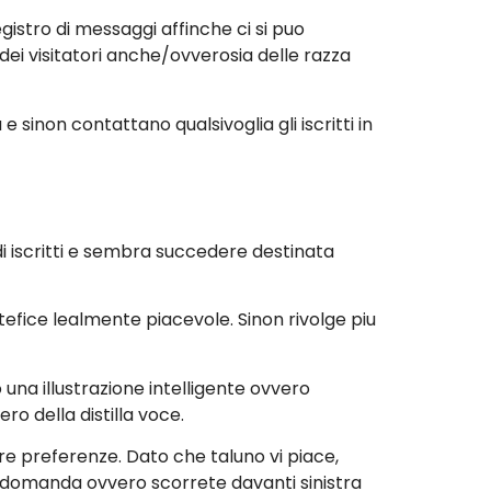
gistro di messaggi affinche ci si puo
i visitatori anche/ovverosia delle razza
 sinon contattano qualsivoglia gli iscritti in
 di iscritti e sembra succedere destinata
tefice lealmente piacevole. Sinon rivolge piu
una illustrazione intelligente ovvero
ro della distilla voce.
e preferenze. Dato che taluno vi piace,
la domanda ovvero scorrete davanti sinistra