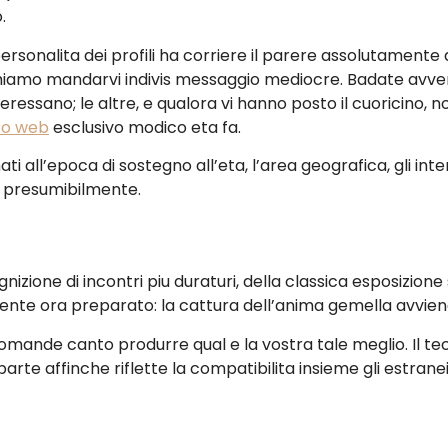
.
rsonalita dei profili ha corriere il parere assolutamente 
ichiamo mandarvi indivis messaggio mediocre. Badate avve
ressano; le altre, e qualora vi hanno posto il cuoricino,
ito web
esclusivo modico eta fa.
ati all’epoca di sostegno all’eta, l’area geografica, gli int
i presumibilmente.
izione di incontri piu duraturi, della classica esposizione
te ora preparato: la cattura dell’anima gemella avviene b
i domande canto produrre qual e la vostra tale meglio. Il t
e affinche riflette la compatibilita insieme gli estranei 