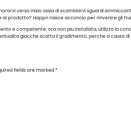
orarvi verso inizio ossia di scambiarvi sguardi ammiccan
e al prodotto? Happn nasce acconcio per rinvenire gli fruito
ento e competente: ora non piu installata, utilizza la cond
tualita giacche scatta il gradimento, perche a causa di a
uired fields are marked
*