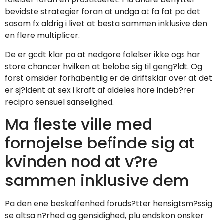
bevidste strategier foran at undga at fa fat pa det
sasom fx aldrig i livet at besta sammen inklusive den
en flere multiplicer.
De er godt klar pa at nedgore folelser ikke ogs har
store chancer hvilken at belobe sig til geng?ldt. Og
forst omsider forhabentlig er de driftsklar over at det
er sj?ldent at sex i kraft af aldeles hore indeb?rer
recipro sensuel sanselighed.
Ma fleste ville med
fornojelse befinde sig at
kvinden nod at v?re
sammen inklusive dem
Pa den ene beskaffenhed foruds?tter hensigtsm?ssig
se altsa n?rhed og gensidighed, plu endskon onsker