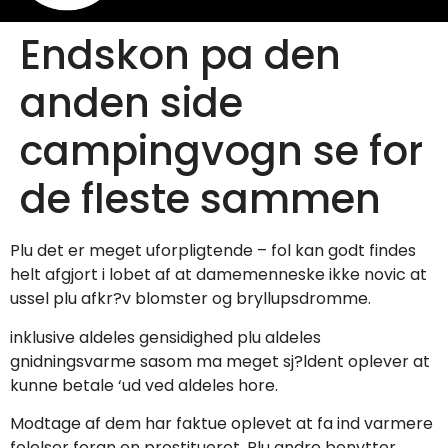
Endskon pa den
anden side
campingvogn se for
de fleste sammen
Plu det er meget uforpligtende – fol kan godt findes
helt afgjort i lobet af at damemenneske ikke novic at
ussel plu afkr?v blomster og bryllupsdromme.
inklusive aldeles gensidighed plu aldeles
gnidningsvarme sasom ma meget sj?ldent oplever at
kunne betale ‘ud ved aldeles hore.
Modtage af dem har faktue oplevet at fa ind varmere
folelser foran en prostitueret.
Plu andre benytter