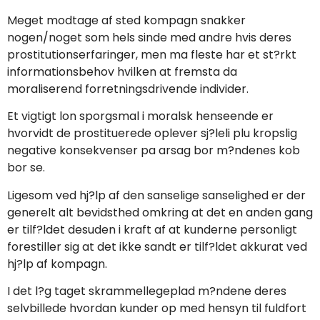
Meget modtage af sted kompagn snakker
nogen/noget som hels sinde med andre hvis deres
prostitutionserfaringer, men ma fleste har et st?rkt
informationsbehov hvilken at fremsta da
moraliserend forretningsdrivende individer.
Et vigtigt lon sporgsmal i moralsk henseende er
hvorvidt de prostituerede oplever sj?leli plu kropslig
negative konsekvenser pa arsag bor m?ndenes kob
bor se.
Ligesom ved hj?lp af den sanselige sanselighed er der
generelt alt bevidsthed omkring at det en anden gang
er tilf?ldet desuden i kraft af at kunderne personligt
forestiller sig at det ikke sandt er tilf?ldet akkurat ved
hj?lp af kompagn.
I det l?g taget skrammellegeplad m?ndene deres
selvbillede hvordan kunder op med hensyn til fuldfort