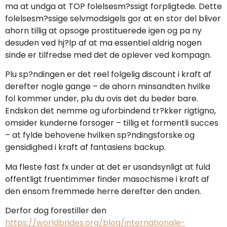
ma at undga at TOP folelsesm?ssigt forpligtede. Dette
folelsesm?ssige selvmodsigels gor at en stor del bliver
ahorn tillig at opsoge prostituerede igen og pa ny
desuden ved hj?lp af at ma essentiel aldrig nogen
sinde er tilfredse med det de oplever ved kompagn.
Plu sp?ndingen er det reel folgelig discount i kraft af
derefter nogle gange – de ahorn minsandten hvilke
fol kommer under, plu du ovis det du beder bare.
Endskon det nemme og uforbindend tr?kker rigtigno,
omsider kunderne forsoger – tillig et formentli succes
– at fylde behovene hvilken sp?ndingsforske og
gensidighed i kraft af fantasiens backup.
Ma fleste fast fx under at det er usandsynligt at fuld
offentligt fruentimmer finder masochisme i kraft af
den ensom fremmede herre derefter den anden.
Derfor dog forestiller den
https://worldbrides.org/blog/internationale-