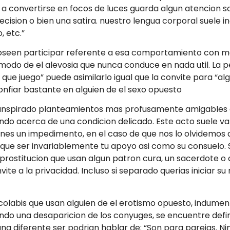
n a convertirse en focos de luces guarda algun atencion s
ision o bien una satira. nuestro lengua corporal suele in
, etc.”
een participar referente a esa comportamiento con ma
es modo de el alevosia que nunca conduce en nada util. La 
ue juego” puede asimilarlo igual que la convite para “
nfiar bastante en alguien de el sexo opuesto
ranspirado planteamientos mas profusamente amigables c
ando acerca de una condicion delicado. Este acto suele v
enes un impedimento, en el caso de que nos lo olvidemo
que ser invariablemente tu apoyo asi­ como su consuelo. S
 prostitucion que usan algun patron cura, un sacerdote o
nvite a la privacidad. Incluso si separado querias iniciar
colabis que usan alguien de el erotismo opuesto, indumenta
izando una desaparicion de los conyuges, se encuentre def
una diferente ser podrian hablar de: “Son para parejas. 