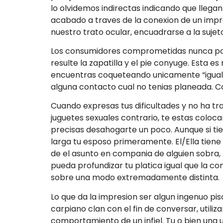
lo olvidemos indirectas indicando que llega
acabado a traves de la conexion de un imprec
nuestro trato ocular, encuadrarse a la sujeto
Los consumidores comprometidas nunca pos
resulte la zapatilla y el pie conyuge. Esta 
encuentras coqueteando unicamente “igual q
alguna contacto cual no tenias planeada. Co
Cuando expresas tus dificultades y no ha t
juguetes sexuales contrario, te estas coloc
precisas desahogarte un poco. Aunque si ti
larga tu esposo primeramente. El/Ella tiene 
de el asunto en compania de alguien sobra,
pueda profundizar tu platica igual que la co
sobre una modo extremadamente distinta.
Lo que da la impresion ser algun ingenuo pis
carpiano clan con el fin de conversar, util
comportamiento de un infiel. Tu o bien una 