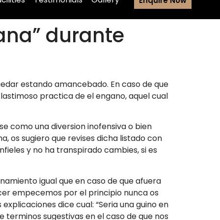
Enquire Now
sana” durante
 quedar estando amancebado. En caso de que
 lastimoso practica de el engano, aquel cual
e como una diversion inofensiva o bien
 os sugiero que revises dicha listado con
fieles y no ha transpirado cambies, si es
onamiento igual que en caso de que afuera
nocer empecemos por el principio nunca os
xplicaciones dice cual: “Seri­a una guino en
e terminos sugestivas en el caso de que nos