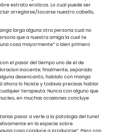
obre estrato eroticos. Lo cual puede ser
cluir arreglarse/tocarse nuestro cabello,
nga larga alguna otra persona cual no
persona que a nuestra amiga la cual te
alguna cosa mayormente” o bien primero
on el pasar del tiempo uno de el de
aloracion inocente; finalmente, separado
s alguna desencanto, hablalo con manga
i ahora lo hiciste y todavia precisas hablar
 cualquier terapeuta. Nunca con alguno que
 su nucleo, en muchas ocasiones concluye
rias pasar a verle a la patologi­a del tunel
initivamente en la especie sobre
Ninguna cosa conduce a producirse”. Pero con