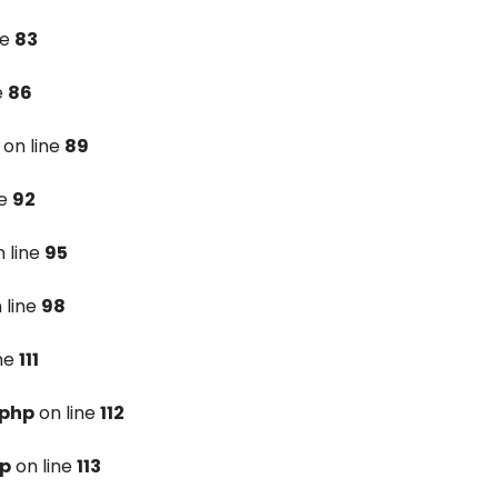
ne
83
e
86
on line
89
ne
92
 line
95
 line
98
ine
111
.php
on line
112
hp
on line
113