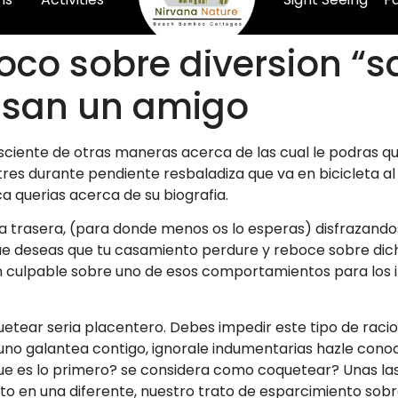
oco sobre diversion “
usan un amigo
onsciente de otras maneras acerca de las cual le podras
tres durante pendiente resbaladiza que va en bicicleta al
 querias acerca de su biografia.
 trasera, (para donde menos os lo esperas) disfrazandos
 deseas que tu casamiento perdure y reboce sobre dicha,
n culpable sobre uno de esos comportamientos para los in
uetear seri­a placentero.
Debes impedir este tipo de raci
 Si uno galantea contigo, ignorale indumentarias hazle co
ue es lo primero? se considera como coquetear? Unas las e
to en una diferente, nuestro trato de esparcimiento sobr