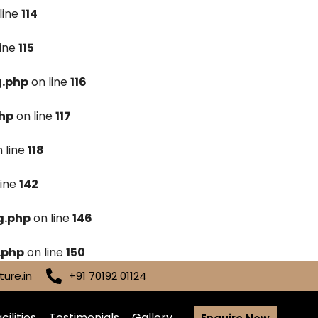
line
114
line
115
g.php
on line
116
hp
on line
117
 line
118
line
142
g.php
on line
146
.php
on line
150
ure.in
+91 70192 01124
cilities
Testimonials
Gallery