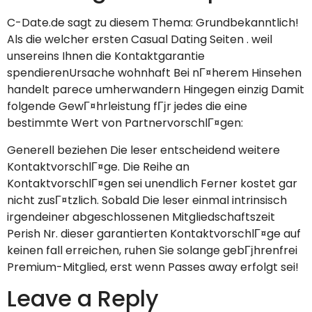
C-Date.de sagt zu diesem Thema: Grundbekanntlich!
Als die welcher ersten Casual Dating Seiten . weil
unsereins Ihnen die Kontaktgarantie
spendierenUrsache wohnhaft Bei nГ¤herem Hinsehen
handelt parece umherwandern Hingegen einzig Damit
folgende GewГ¤hrleistung fГјr jedes die eine
bestimmte Wert von PartnervorschlГ¤gen:
Generell beziehen Die leser entscheidend weitere
KontaktvorschlГ¤ge. Die Reihe an
KontaktvorschlГ¤gen sei unendlich Ferner kostet gar
nicht zusГ¤tzlich. Sobald Die leser einmal intrinsisch
irgendeiner abgeschlossenen Mitgliedschaftszeit
Perish Nr. dieser garantierten KontaktvorschlГ¤ge auf
keinen fall erreichen, ruhen Sie solange gebГјhrenfrei
Premium-Mitglied, erst wenn Passes away erfolgt sei!
Leave a Reply