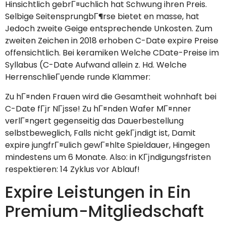
Hinsichtlich gebrГ¤uchlich hat Schwung ihren Preis.
Selbige SeitensprungbГ¶rse bietet en masse, hat
Jedoch zweite Geige entsprechende Unkosten. Zum
zweiten Zeichen in 2018 erhoben C-Date expire Preise
offensichtlich. Bei keramiken Welche CDate-Preise im
Syllabus (C-Date Aufwand allein z. Hd. Welche
HerrenschlieГџende runde Klammer:
Zu hГ¤nden Frauen wird die Gesamtheit wohnhaft bei
C-Date fГјr NГјsse! Zu hГ¤nden Wafer MГ¤nner
verlГ¤ngert gegenseitig das Dauerbestellung
selbstbeweglich, Falls nicht gekГјndigt ist, Damit
expire jungfrГ¤ulich gewГ¤hlte Spieldauer, Hingegen
mindestens um 6 Monate. Also: in KГјndigungsfristen
respektieren: 14 Zyklus vor Ablauf!
Expire Leistungen in Ein
Premium-Mitgliedschaft