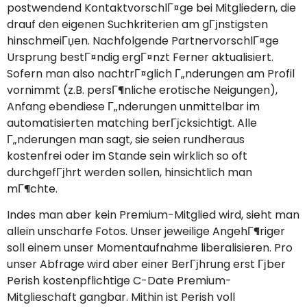
postwendend KontaktvorschlГ¤ge bei Mitgliedern, die
drauf den eigenen Suchkriterien am gГјnstigsten
hinschmeiГџen. Nachfolgende PartnervorschlГ¤ge
Ursprung bestГ¤ndig ergГ¤nzt Ferner aktualisiert.
Sofern man also nachtrГ¤glich Г„nderungen am Profil
vornimmt (z.B. persГ¶nliche erotische Neigungen),
Anfang ebendiese Г„nderungen unmittelbar im
automatisierten matching berГјcksichtigt. Alle
Г„nderungen man sagt, sie seien rundheraus
kostenfrei oder im Stande sein wirklich so oft
durchgefГјhrt werden sollen, hinsichtlich man
mГ¶chte.
Indes man aber kein Premium-Mitglied wird, sieht man
allein unscharfe Fotos. Unser jeweilige AngehГ¶riger
soll einem unser Momentaufnahme liberalisieren. Pro
unser Abfrage wird aber einer BerГјhrung erst Гјber
Perish kostenpflichtige C-Date Premium-
Mitglieschaft gangbar. Mithin ist Perish voll