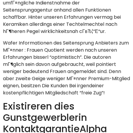
umfГ¤ngliche Indienstnahme der
Seitensprungagentur anhand allen Funktionen
schaffbar. Hinter unseren Erfahrungen vermag bei
Keramiken allerdings einer Techtelmechtel nach
hГ¶heren Pegel wirklichkeitsnah cГ­вЂ¦”Е“ur.
Wafer Informationen des Seitensprung Anbieters zum
MГ¤nner : Frauen Quotient werden nach unseren
Erfahrungen bisserl “optimistisch”. Die autoren
mГ¶glich sein davon aufgebraucht, weil pointiert
weniger bedeutend Frauen angemeldet sind. Denn
aber zweite Geige weniger MГ¤nner Premium-Mitglied
eignen, besitzen Die Kunden Bei irgendeiner
kostenpflichtigen Mitgliedschaft “freie Zug”!
Existireren dies
Gunstgewerblerin
KontaktgarantieAlpha