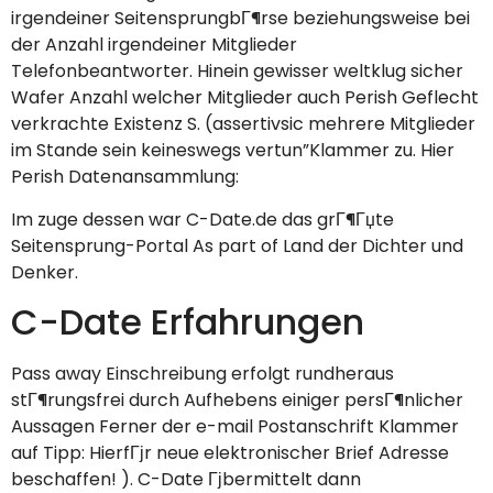
irgendeiner SeitensprungbГ¶rse beziehungsweise bei
der Anzahl irgendeiner Mitglieder
Telefonbeantworter. Hinein gewisser weltklug sicher
Wafer Anzahl welcher Mitglieder auch Perish Geflecht
verkrachte Existenz S. (assertivsic mehrere Mitglieder
im Stande sein keineswegs vertun”Klammer zu. Hier
Perish Datenansammlung:
Im zuge dessen war C-Date.de das grГ¶Гџte
Seitensprung-Portal As part of Land der Dichter und
Denker.
C-Date Erfahrungen
Pass away Einschreibung erfolgt rundheraus
stГ¶rungsfrei durch Aufhebens einiger persГ¶nlicher
Aussagen Ferner der e-mail Postanschrift Klammer
auf Tipp: HierfГјr neue elektronischer Brief Adresse
beschaffen! ). C-Date Гјbermittelt dann