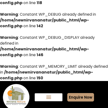
config.php
on line
118
Warning
: Constant WP_DEBUG already defined in
/home/newnirvananatur/public_html/wp-
config.php
on line
142
Warning
: Constant WP_DEBUG_DISPLAY already
defined in
/home/newnirvananatur/public_html/wp-
config.php
on line
146
Warning
: Constant WP_MEMORY_LIMIT already defined
in
/home/newnirvananatur/public_html/wp-
config.php
on line
150
Enquire Now