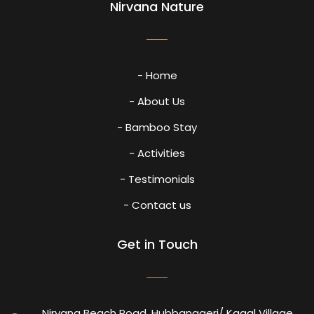
Nirvana Nature
- Home
- About Us
- Bamboo Stay
- Activities
- Testimonials
- Contact us
Get in Touch
Nirvana Beach Road, Hubbanageri/ Kagal Village,