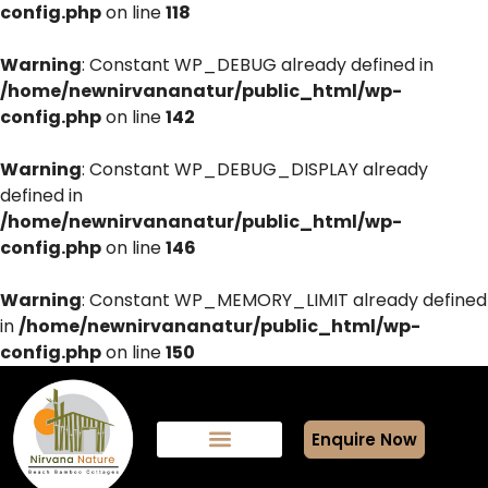
config.php
on line
118
Warning
: Constant WP_DEBUG already defined in
/home/newnirvananatur/public_html/wp-
config.php
on line
142
Warning
: Constant WP_DEBUG_DISPLAY already
defined in
/home/newnirvananatur/public_html/wp-
config.php
on line
146
Warning
: Constant WP_MEMORY_LIMIT already defined
in
/home/newnirvananatur/public_html/wp-
config.php
on line
150
Enquire Now