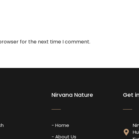
 browser for the next time I comment.
Nirvana Nature
Get i
ch
- Home
Ni
Hu
s
- About Us
Ku