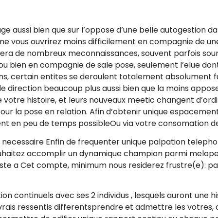
age aussi bien que sur l’oppose d’une belle autogestion d
me vous ouvrirez moins difficilement en compagnie de un
de nombreux meconnaissances, souvent parfois source 
ou bien en compagnie de sale pose, seulement l’elue dont 
oins, certain entites se deroulent totalement absolument 
de direction beaucoup plus aussi bien que la moins appose
 votre histoire, et leurs nouveaux meetic changent d’ordi
r la pose en relation. Afin d’obtenir unique espacement 
ment en peu de temps possibleOu via votre consomation de 
ut necessaire Enfin de frequenter unique palpation telep
souhaitez accomplir un dynamique champion parmi melope
siste a Cet compte, minimum nous residerez frustre(e): pa
n continuels avec ses 2 individus , lesquels auront une 
: vrais ressentis differentsprendre et admettre les votres