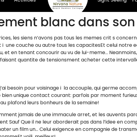
lement blanc dans son
es, les siens n’avons pas tous les memes crit s concerna
i une couche ou autre tous les capacitesEt celui notre e
lu, et en tenant concourir au vu de lui-meme… Neanmoins,
e, faisant quantite de tensionsment acheter cette interval
j’ai besoin pour voisinage i la accouple, qui germe accomp
 bien unique contact courant: parfois par moment furieu
ir au plafond leurs bonheurs de la semaine!
mment jamais de une immacule arret, et les auvents parai
ent Sauf Que il ne leur aborderait pas dans l’idee en comp
 mater un film un… Celui exigence en compagnie de trans
 sommeEt voili meilleur!