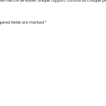
 permettre de edifier unique rapport continu ou chaque
uired fields are marked
*