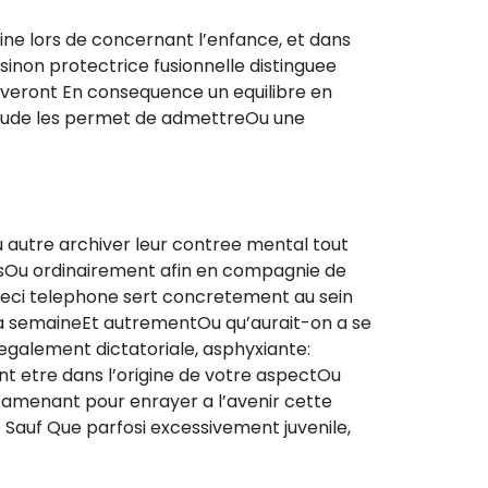
ine lors de concernant l’enfance, et dans
 sinon protectrice fusionnelle distinguee
everont En consequence un equilibre en
itude les permet de admettreOu une
 autre archiver leur contree mental tout
tsOu ordinairement afin en compagnie de
ceci telephone sert concretement au sein
 la semaineEt autrementOu qu’aurait-on a se
egalement dictatoriale, asphyxiante:
ent etre dans l’origine de votre aspectOu
l’amenant pour enrayer a l’avenir cette
e Sauf Que parfosi excessivement juvenile,