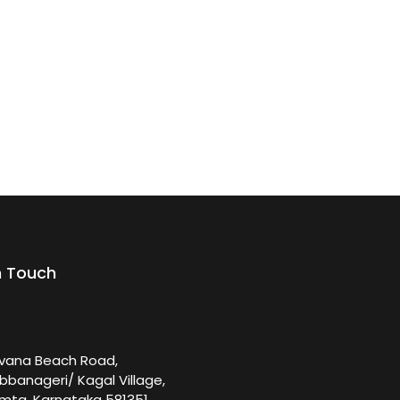
n Touch
rvana Beach Road,
bbanageri/ Kagal Village,
mta, Karnataka 581351