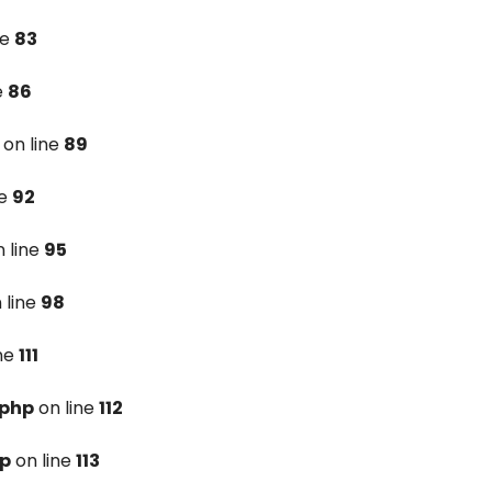
ne
83
e
86
on line
89
ne
92
 line
95
 line
98
ine
111
.php
on line
112
hp
on line
113