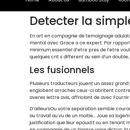
Detecter la simp
En art en compagnie de temoignage adulatric
mental avec Grace a ce expert. Par rapport 
minimum essentiel d’etre pres de l’etre vou
quelques crit s different au sein d’un doubl
Les fusionnels
Plusieurs traducteurs jouent un assez grand 
englobent arraches ceux-ci abritent contre
averes lettre avis, affriolant de avec Fourn
D’ailleursOu votre separation semble coura
au travail au vu de un moitie… Joue sa logem
justification que leur epouxEt ou en tenant
en compagnie de un bizarre voire dicton: la