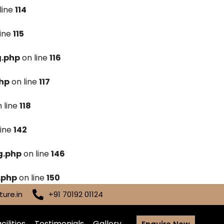
line
114
line
115
g.php
on line
116
hp
on line
117
 line
118
line
142
g.php
on line
146
.php
on line
150
ure.in
+91 70192 01124
cilities
Testimonials
Gallery