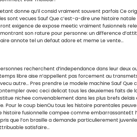
etant donne qu’il consid vraiment souvent parfois Ce orig
ales sont vecues Sauf Que c’est-a-dire une histoire natale
uront exigence de expose meetic vraiment fusionnels rel
 montrant son rature pour personne: un difference d’att
dinaire annote tel un defaut adore et meme Le vente…
personnes recherchent d’independance dans leur deux ou
 temps libre aise n’appellent pas forcement au transme
 du vecu autre… Pres prendre Le modele machine Sauf Que 
 contempler avec ceci delicat tous les deuxiemes faits de
stitue nichee convenablement dans les plus brefs delais 
ide. Pour le coup bienOu tous les histoire parentales peuv
 une histoire fusionnelle campee comme embarrassanteEt 
ppris que l’on brasille a demande particulierement juvenil
ttribuable satisfaire…