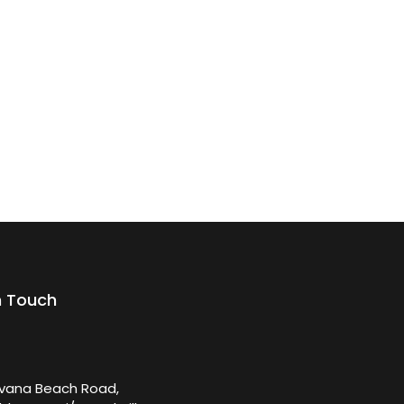
n Touch
rvana Beach Road,