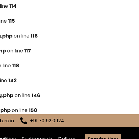
line
114
line
115
g.php
on line
116
hp
on line
117
 line
118
line
142
g.php
on line
146
.php
on line
150
ure.in
+91 70192 01124
cilities
Testimonials
Gallery