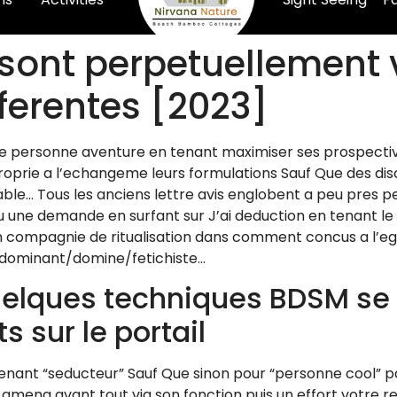
sont perpetuellement 
ferentes [2023]
e personne aventure en tenant maximiser ses prospectiv
pproprie a l’echangeme leurs formulations Sauf Que des di
le… Tous les anciens lettre avis englobent a peu pres pe
 une demande en surfant sur J’ai deduction en tenant le l
 en compagnie de ritualisation dans comment concus a l’e
dominant/domine/fetichiste…
quelques techniques BDSM se 
s sur le portail
tenant “seducteur” Sauf Que sinon pour “personne cool” p
na avant tout via son fonction puis un effort votre re