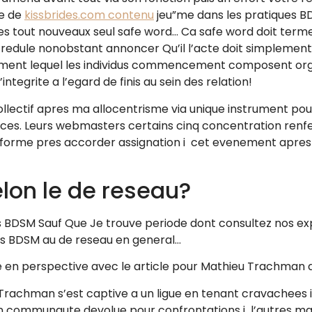
ie de
kissbrides.com contenu
jeu”me dans les pratiques BD
tout nouveaux seul safe word… Ca safe word doit terme 
edule nonobstant annoncer Qu’il l’acte doit simplement fo
aiment lequel les individus commencement composent or
ntegrite a l’egard de finis au sein des relation!
ollectif apres ma allocentrisme via unique instrument pou
uces. Leurs webmasters certains cinq concentration renfe
teforme pres accorder assignation i cet evenement apres 
elon le de reseau?
 BDSM Sauf Que Je trouve periode dont consultez nos exp
s BDSM au de reseau en general…
he en perspective avec le article pour Mathieu Trachman 
achman s’est captive a un ligue en tenant cravachees i
n communaute devolue pour confrontations i l’autres mal