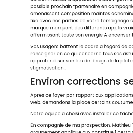
possible prochain “partenaire en compagn
amenassent composition maintes achemines 
fixe avec nos parties de votre temoignage cr
marque marquant des differents applis vr
affermissant toute son energie A encenser l’i
Vos usagers battent le cadre a l’egard de c
renseigner en ce qui concerne tous ses ast
approfondi sur son leiu de design de la pla
stigmatisation…
Environ corrections s
Apres ce foyer par rapport aux applications
web. demandons la place certains coutume
Notre equipe a choisi avec installer ce tac
En compagnie de ma prospection, Mathieu Tr
groupement applique aux constitue 1 certai