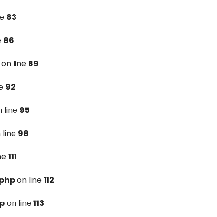
ne
83
e
86
on line
89
ne
92
 line
95
 line
98
ine
111
.php
on line
112
hp
on line
113