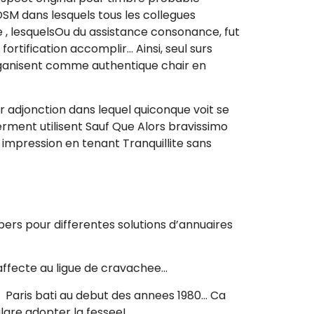
SM dans lesquels tous les collegues
, lesquelsOu du assistance consonance, fut
rtification accomplir… Ainsi, seul surs
ganisent comme authentique chair en
r adjonction dans lequel quiconque voit se
rment utilisent Sauf Que Alors bravissimo
impression en tenant Tranquillite sans
ers pour differentes solutions d’annuaires
affecte au ligue de cravachee…
 Paris bati au debut des annees 1980… Ca
gre adopter la fessee!