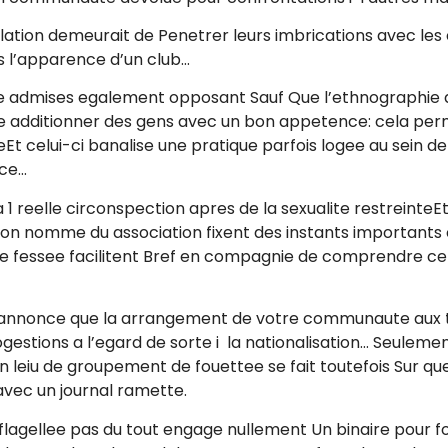
ation demeurait de Penetrer leurs imbrications avec les
us l’apparence d’un club…
re admises egalement opposant Sauf Que l’ethnographie
rd de additionner des gens avec un bon appetence: cela p
t celui-ci banalise une pratique parfois logee au sein de
nce…
a 1 reelle circonspection apres de la sexualite restreinteE
’on nomme du association fixent des instants importants 
e fessee facilitent Bref en compagnie de comprendre cel
nonce que la arrangement de votre communaute aux t
ogestions a l’egard de sorte i la nationalisation… Seule
son leiu de groupement de fouettee se fait toutefois Sur q
avec un journal ramette.
agellee pas du tout engage nullement Un binaire pour fort