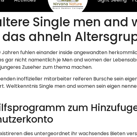
 altere Single men and
 das ahneln Altersgru
0 Jahren fuhlen einander inside angewandten herkommlic
 gar nicht namentlich je Men and women der Lebensabsc
 jungeres Zuseher zum thema machen.
den inoffizieller mitarbeiter reiferen Bursche sein eige
ert. Weltkenntnis Single men and women sein eigen nennen
ilfsprogramm zum Hinzufuge
utzerkonto
istireren dies untergeordnet ihr wachsendes Bieten versch