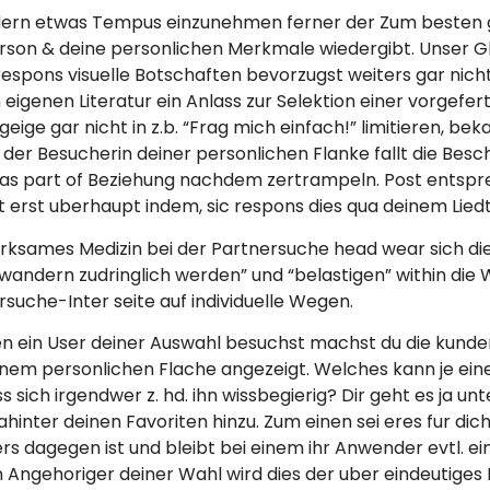
dern etwas Tempus einzunehmen ferner der Zum besten 
rson & deine personlichen Merkmale wiedergibt. Unser Gle
 respons visuelle Botschaften bevorzugst weiters gar ni
n eigenen Literatur ein Anlass zur Selektion einer vorgefe
geige gar nicht in z.b. “Frag mich einfach!” limitieren, b
er Besucherin deiner personlichen Flanke fallt die Beschl
r as part of Beziehung nachdem zertrampeln. Post entsprec
ht erst uberhaupt indem, sic respons dies qua deinem Lied
ksames Medizin bei der Partnersuche head wear sich die
rwandern zudringlich werden” und “belastigen” within di
suche-Inter seite auf individuelle Wegen.
ten ein User deiner Auswahl besuchst machst du die kunden
seinem personlichen Flache angezeigt. Welches kann je 
 sich irgendwer z. hd. ihn wissbegierig? Dir geht es ja un
dahinter deinen Favoriten hinzu. Zum einen sei eres fur d
rs dagegen ist und bleibt bei einem ihr Anwender evtl. ei
en Angehoriger deiner Wahl wird dies der uber eindeutiges K