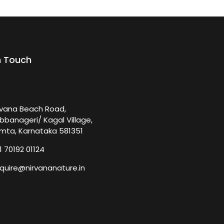
n Touch
rvana Beach Road,
bbanageri/ Kagal Village,
mta, Karnataka 581351
1 70192 01124
quire@nirvananature.in