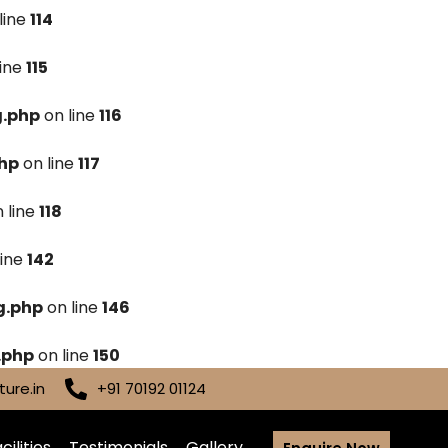
line
114
line
115
g.php
on line
116
hp
on line
117
 line
118
line
142
g.php
on line
146
.php
on line
150
ure.in
+91 70192 01124
cilities
Testimonials
Gallery