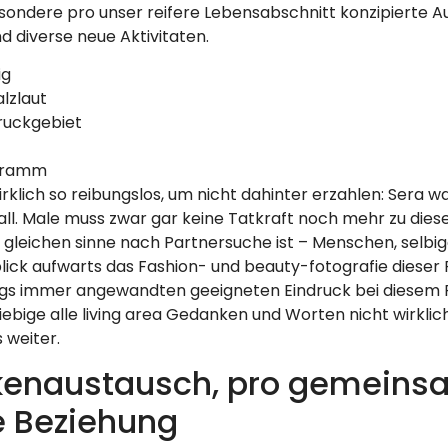
sondere pro unser reifere Lebensabschnitt konzipierte 
 diverse neue Aktivitaten.
ig
lzlaut
ruckgebiet
ogramm
klich so reibungslos, um nicht dahinter erzahlen: Sera wa
all. Male muss zwar gar keine Tatkraft noch mehr zu di
im gleichen sinne nach Partnersuche ist – Menschen, selbi
sblick aufwarts das Fashion- und beauty-fotografie dieser
gs immer angewandten geeigneten Eindruck bei diesem Per
liebige alle living area Gedanken und Worten nicht wirkl
 weiter.
kenaustausch, pro gemein
ue Beziehung