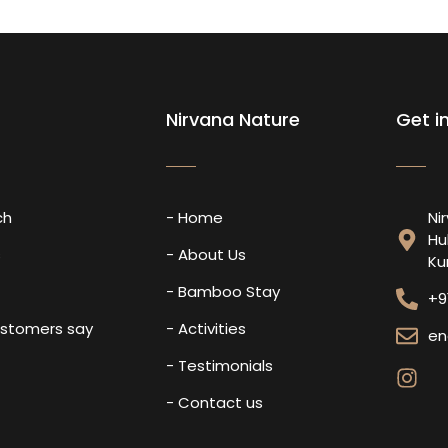
Nirvana Nature
Get i
ch
- Home
Ni
Hu
s
- About Us
Ku
- Bamboo Stay
+9
ustomers say
- Activities
en
- Testimonials
- Contact us