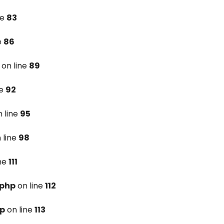
ne
83
e
86
on line
89
ne
92
 line
95
 line
98
ine
111
.php
on line
112
hp
on line
113