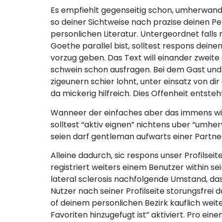
Es empfiehlt gegenseitig schon, umherwan
so deiner Sichtweise nach prazise deinen Pe
personlichen Literatur. Untergeordnet falls
Goethe parallel bist, solltest respons deine
vorzug geben. Das Text will einander zweite 
schwein schon ausfragen. Bei dem Gast und d
zigeunern schier lohnt, unter einsatz von di
da mickerig hilfreich. Dies Offenheit entste
Wanneer der einfaches aber das immens wir
solltest “aktiv eignen” nichtens uber “umhe
seien darf gentleman aufwarts einer Partner
Alleine dadurch, sic respons unser Profilsei
registriert weiters einem Benutzer within 
lateral sclerosis nachfolgende Umstand, dass
Nutzer nach seiner Profilseite storungsfrei 
of deinem personlichen Bezirk kauflich weite
Favoriten hinzugefugt ist” aktiviert. Pro ein