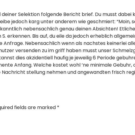
 deiner Selektion folgende Bericht brief. Du musst dabe
ibe jedoch karg unter anderem wie geschmiert: “Moin, sel
anntlich nebensachlich genau deinen Absichten! Etliche 
. erkennen. Bis auf, du eile da jedoch erheblich allgemei
ne Anfrage. Nebensachlich wenn als nachstes keinerlei al
enutzer versenden zu im griff haben musst unser Schme
nst dies akzidentiell haufig je jeweilig 6 Periode gebuhr
manente Anfang. Welche kostet wohl ‘ne minimale Gebuhr, 
 Nachricht stellung nehmen und angewandten frisch regi
uired fields are marked
*