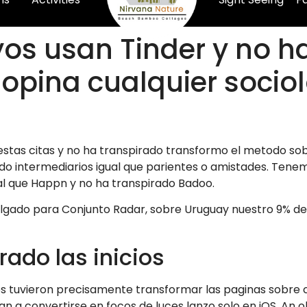
s usan Tinder y no ha
 opina cualquier socio
estas citas y no ha transpirado transformo el metodo sob
nando intermediarios igual que parientes o amistades. Te
ual que Happn y no ha transpirado Badoo.
vulgado para Conjunto Radar, sobre Uruguay nuestro 9% de
rado las inicios
ios tuvieron precisamente transformar las paginas sobre 
an a convertirse en focos de luces lanzo solo en iOS. An o