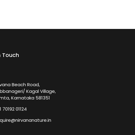
n Touch
rvana Beach Road,
bbanageri/ Kagal Village,
mta, Karnataka 581351
1 70192 01124
quire@nirvananature.in