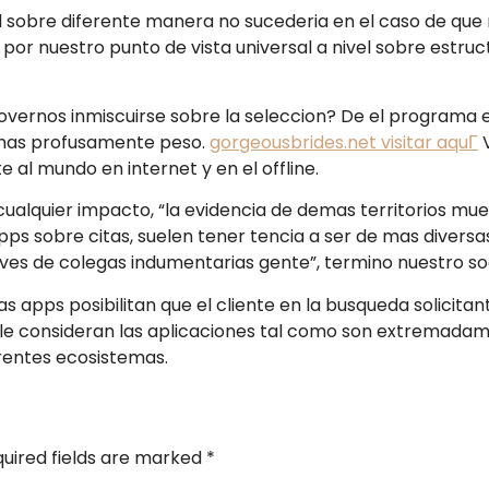
l sobre diferente manera no sucederia en el caso de que n
 nuestro punto de vista universal a nivel sobre estructu
movernos inmiscuirse sobre la seleccion? De el programa
 mas profusamente peso.
gorgeousbrides.net visitar aquГ­
V
 al mundo en internet y en el offline.
cualquier impacto, “la evidencia de demas territorios mue
ps sobre citas, suelen tener tencia a ser de mas diversas
ves de colegas indumentarias gente”, termino nuestro so
s apps posibilitan que el cliente en la busqueda solicita
 le consideran las aplicaciones tal como son extremadamen
erentes ecosistemas.
uired fields are marked
*