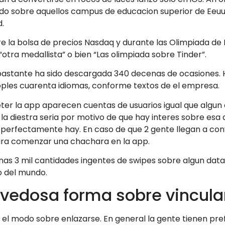
ado sobre aquellos campus de educacion superior de Eeuu 
.
 la bolsa de precios Nasdaq y durante las Olimpiada de R
tra medallista” o bien “Las olimpiada sobre Tinder”.
 bastante ha sido descargada 340 decenas de ocasiones. H
oples cuarenta idiomas, conforme textos de el empresa.
eter la app aparecen cuentas de usuarios igual que algun 
la diestra seri­a por motivo de que hay interes sobre esa
lo perfectamente hay.
En caso de que 2 gente llegan a con
tira comenzar una chachara en la app.
nas 3 mil cantidades ingentes de swipes sobre algun data.
o del mundo.
ovedosa forma sobre vincula
el modo sobre enlazarse. En general la gente tienen pref