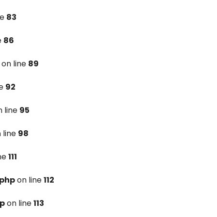
ne
83
e
86
on line
89
ne
92
 line
95
 line
98
ine
111
.php
on line
112
hp
on line
113