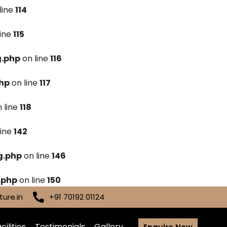
line
114
line
115
g.php
on line
116
hp
on line
117
 line
118
line
142
g.php
on line
146
.php
on line
150
ure.in
+91 70192 01124
cilities
Testimonials
Gallery