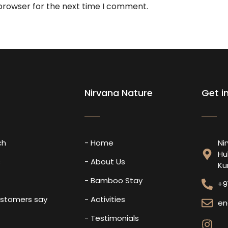
 browser for the next time I comment.
Nirvana Nature
Get i
ch
- Home
Ni
Hu
s
- About Us
Ku
- Bamboo Stay
+9
ustomers say
- Activities
en
- Testimonials