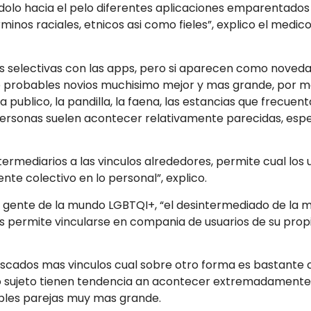
olo hacia el pelo diferentes aplicaciones emparentados
nos raciales, etnicos asi­ como fieles”, explico el medic
 selectivas con las apps, pero si aparecen como noveda
e probables novios muchisimo mejor y mas grande, por mo
publico, la pandilla, la faena, las estancias que frecuent
personas suelen acontecer relativamente parecidas, espe
ermediarios a las vinculos alrededores, permite cual los
ente colectivo en lo personal”, explico.
n de gente de la mundo LGBTQI+, “el desintermediado de l
 permite vincularse en compania de usuarios de su propi
scados mas vinculos cual sobre otro forma es bastante c
leto sujeto tienen tendencia an acontecer extremadament
bles parejas muy mas grande.