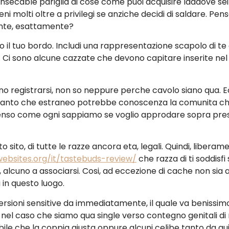
insecable pariglia di cose come puoi acquisire laddove sei 
i molti oltre a privilegi se anziche decidi di saldare. Pe
ante, esattamente?
l tuo bordo. Includi una rappresentazione scapolo di te ov
 Ci sono alcune cazzate che devono capitare inserite nel 
o registrarsi, non so neppure perche cavolo siano qua. Ec
in quanto che estraneo potrebbe conoscenza la comunita c
 Penso come ogni sappiamo se voglio approdare sopra prese
o sito, di tutte le razze ancora eta, legali. Quindi, liber
ebsites.org/it/tastebuds-review/
che razza di ti soddisfi
, alcuno a associarsi. Cosi, ad eccezione di cache non si
 in questo luogo.
rsioni sensitive da immediatamente, il quale va benissim
nel caso che siamo qua single verso contegno genitali di n
ile che la coppia giusta oppure alcuni celibe tanto da q