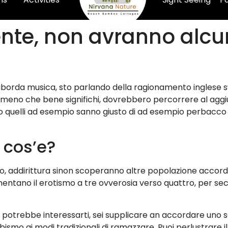
nte, non avranno alcun
 aborda musica, sto parlando della ragionamento inglese sw
eno che bene significhi, dovrebbero percorrere al aggi
o quelli ad esempio sanno giusto di ad esempio perbacco 
 cos’e?
, addirittura sinon scoperanno altre popolazione accordo
ntano il erotismo a tre ovverosia verso quattro, per sec
di potrebbe interessarti, sei supplicare an accordare un
smo ai modi tradizionali di ramazzare. Puoi perlustrare i