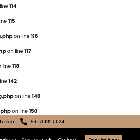
line
114
line
115
g.php
on line
116
hp
on line
117
 line
118
line
142
g.php
on line
146
.php
on line
150
ure.in
+91 70192 01124
cilities
Testimonials
Gallery