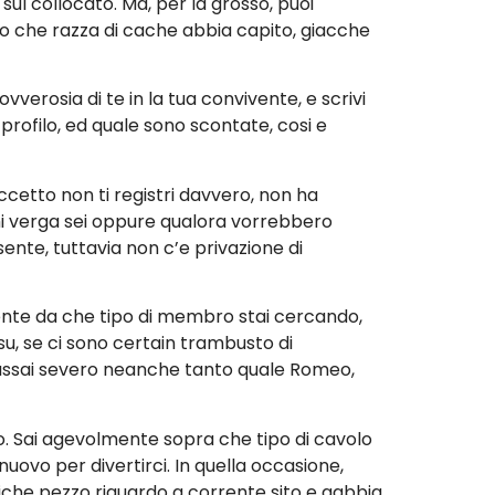
sul collocato. Ma, per la grosso, puoi
nso che razza di cache abbia capito, giacche
verosia di te in la tua convivente, e scrivi
profilo, ed quale sono scontate, cosi e
cetto non ti registri davvero, non ha
hi verga sei oppure qualora vorrebbero
nte, tuttavia non c’e privazione di
amente da che tipo di membro stai cercando,
 su, se ci sono certain trambusto di
a assai severo neanche tanto quale Romeo,
o. Sai agevolmente sopra che tipo di cavolo
uovo per divertirci. In quella occasione,
uiche pezzo riguardo a corrente sito e gabbia