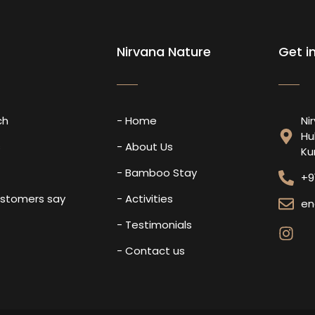
Nirvana Nature
Get i
ch
- Home
Ni
Hu
s
- About Us
Ku
- Bamboo Stay
+9
ustomers say
- Activities
en
- Testimonials
- Contact us