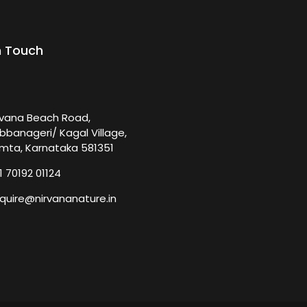
n Touch
rvana Beach Road,
bbanageri/ Kagal Village,
mta, Karnataka 581351
1 70192 01124
quire@nirvananature.in