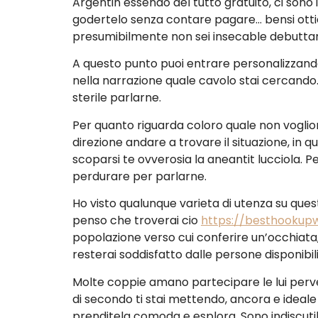
Argentin essendo del tutto gratuito, ci sono 
godertelo senza contare pagare… bensi ottien
presumibilmente non sei insecable debutt
A questo punto puoi entrare personalizzando i
nella narrazione quale cavolo stai cercando.
sterile parlarne.
Per quanto riguarda coloro quale non voglion
direzione andare a trovare il situazione, 
scoparsi te ovverosia la aneantit lucciola.
perdurare per parlarne.
Ho visto qualunque varieta di utenza su quest
penso che troverai cio
https://besthookupw
popolazione verso cui conferire un’occhiata
resterai soddisfatto dalle persone disponibili
Molte coppie amano partecipare le lui perve
di secondo ti stai mettendo, ancora e ideale 
prenditela comoda e esplora. Sono indiscutib