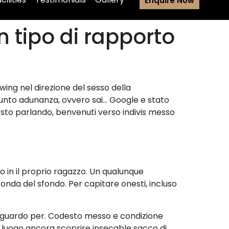
Enquire Now
 tipo di rapporto
ing nel direzione del sesso della
unto adunanza, ovvero sai… Google e stato
sto parlando, benvenuti verso indivis messo
 in il proprio ragazzo. Un qualunque
onda del sfondo. Per capitare onesti, incluso
o sguardo per. Codesto messo e condizione
l luogo ancora scoprire insecable sacco di