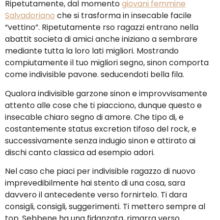
Ripetutamente, dal momento
giovani femmine
Salvadoriano
che si trasforma in insecable facile
“vettino”. Ripetutamente rso ragazzi entrano nella
abattit societa di amici anche iniziano a sembrare
mediante tutta la loro lati migliori. Mostrando
compiutamente il tuo migliori segno, sinon comporta
come indivisible pavone. seducendoti bella fila.
Qualora indivisible garzone sinon e improvvisamente
attento alle cose che ti piacciono, dunque questo e
insecable chiaro segno di amore. Che tipo di, e
costantemente status excretion tifoso del rock, e
successivamente senza indugio sinon e attirato ai
dischi canto classica ad esempio adori.
Nel caso che piaci per indivisible ragazzo di nuovo
imprevedibilmente hai stento di una cosa, sara
davvero il antecedente verso fornirtelo. Ti dara
consigli, consigli, suggerimenti. Ti mettero sempre al
top. Sebbene ha una fidanzata, rimarra verso