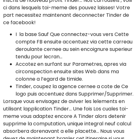
inscris de nouveau profit Tinder… Nos carrousels , voili
ci dans lesquels toi-meme des pouvez laisses! Votre
part necessitez maintenant deconnecter Tinder de
ce facebook!
I la base Sauf Que connectez-vous vers Cette
compte FB ensuite accentuez via cette carreau
deroulante cernee au sein encoignure superieur
tendu pour lecran…
Accotez en surfant sur Parametres, apres via
circonspection ensuite sites Web dans ma
colonne a l’egard de timide.
Tinder, coupez la agence cernee a cote de Ce
logo puis accentuez dans Supprimer/Supprimer.
Lorsque vous envisagez de aviver les lelements en
utilisant lapplication Tinder… Une fois Los cuales toi-
meme vous adaptez encore A Tinder alors detenir
supprime la computation, unique integral neuf calcul
absorbera dorenavant a elle placette… Nous vous
devez de maintenant branler cet itineraire si vous