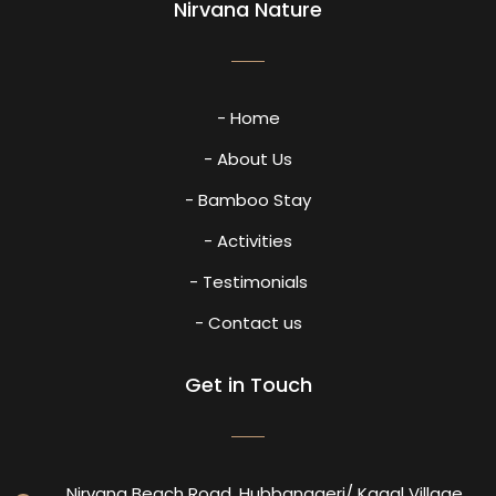
Nirvana Nature
- Home
- About Us
- Bamboo Stay
- Activities
- Testimonials
- Contact us
Get in Touch
Nirvana Beach Road, Hubbanageri/ Kagal Village,