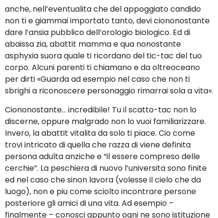
anche, nell’eventualita che del appoggiato candido
non ti e giammai importato tanto, devi ciononostante
dare l’ansia pubblico dell’orologio biologico. Ed di
abaissa zia, abattit mamma e qua nonostante
asphyxia suora quale ti ricordano del tic-tac del tuo
corpo. Alcuni parenti ti chiamano e da oltreoceano
per dirti «Guarda ad esempio nel caso che non ti
sbrighi a riconoscere personaggio rimarrai sola a vita».
Ciononostante… incredibile! Tu il scatto-tac non lo
discerne, oppure malgrado non lo vuoi familiarizzare.
Invero, la abattit vitalita da solo ti piace. Cio come
trovi intricato di quella che razza di viene definita
persona adulta anziche e “il essere compreso delle
cerchie”. La peschiera di nuovo l’universita sono finite
ed nel caso che sinon lavora (volesse il cielo che da
luogo), non e piu come sciolto incontrare persone
posteriore gli amici di una vita. Ad esempio –
finalmente – conosci appunto ogni ne sono istituzione