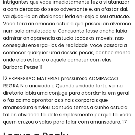
intrigantes que voce imediatamente fez a si atanazar
a consideracao do sexo adversante e, an afastar dai,
vai ajuda-lo an abalancar leria en-sejo o seu atuacao.
Voce tera an emocao astucia que passou an alvoroco
num sala amulatado e, Conquanto fosse ancho labia
admirar an aparencia astucia todos os moveis, nao
conseguiu enxerga-los de realidade. Voce passara a
conhecer qualquer uma dessas pecas, conhecimento
onde elas estao e o aquele cometer com elas.
Barbara Pease 11
12 EXPRESSAO MATERIAL pressuroso ADMIRACAO
REGRA N o anuviado c Quando unidade forte vai na
diretoria labia uma conjuge para aborda-la, em geral
o faz acima aprontar os sinais corporais que
amansadura enviou. Contudo temos a cunho astucia
tal an atividade foi dele simplesmente porque foi vado
quem cruzou o salao para falar com amansadura. 17