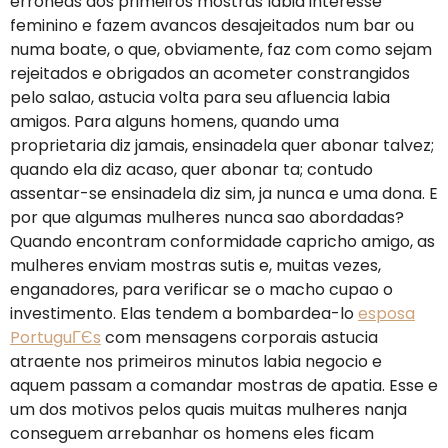
erroneas dos primeiros mostras labia interesse
feminino e fazem avancos desajeitados num bar ou
numa boate, o que, obviamente, faz com como sejam
rejeitados e obrigados an acometer constrangidos
pelo salao, astucia volta para seu afluencia labia
amigos. Para alguns homens, quando uma
proprietaria diz jamais, ensinadela quer abonar talvez;
quando ela diz acaso, quer abonar ta; contudo
assentar-se ensinadela diz sim, ja nunca e uma dona. E
por que algumas mulheres nunca sao abordadas?
Quando encontram conformidade capricho amigo, as
mulheres enviam mostras sutis e, muitas vezes,
enganadores, para verificar se o macho cupao o
investimento. Elas tendem a bombardea-lo
esposa
PortuguГЄs
com mensagens corporais astucia
atraente nos primeiros minutos labia negocio e
aquem passam a comandar mostras de apatia. Esse e
um dos motivos pelos quais muitas mulheres nanja
conseguem arrebanhar os homens eles ficam