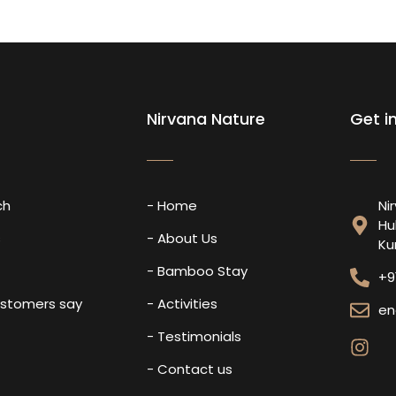
Nirvana Nature
Get i
ch
- Home
Ni
Hu
s
- About Us
Ku
- Bamboo Stay
+9
ustomers say
- Activities
en
- Testimonials
- Contact us