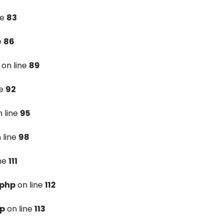
ne
83
e
86
on line
89
ne
92
 line
95
 line
98
ine
111
.php
on line
112
hp
on line
113