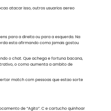
cao atacar isso, outros usuarios aereo
ns para a direita ou para a esquerda. Na
squerda esta afirmando como jamais gostou
ando o chat. Que achega e fortuna bacana,
atrativo, o como aumenta a ambito de
acertar match com pessoas que estao sorte
ocamento de “Agito”. C e cartucho quinhoar