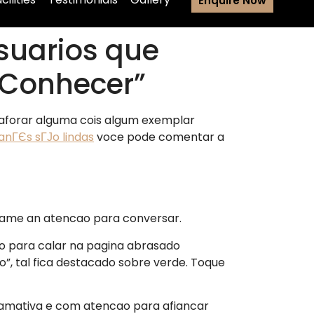
Enquire Now
usuarios que
 “Conhecer”
 aforar alguma cois algum exemplar
anГЄs sГЈo lindas
voce pode comentar a
chame an atencao para conversar.
to para calar na pagina abrasado
, tal fica destacado sobre verde. Toque
hamativa e com atencao para afiancar