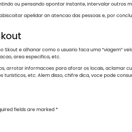
entindo ou pensando apontar instante, intervalar outros m
biscoitar apelidar an atencao das pessoas e, por concl
Skout
o Skout e alhanar como o usuario faca uma “viagem” velo d
acao, area especifica, etc.
os, arrotar informacoes para aforar os locais, aclamar cu
s turisticos, etc. Alem disso, chifre dica, voce pode co
uired fields are marked
*