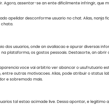
ir. Agora, assentar-se an ente dificilmente infringir, que
jado apelidar desconforme usuario no chat. Alias, nanja fi
 chata.
 bio dos usuarios, onde an avaliacao e apurar diversas in
na plataforma, os gostos pessoais. Destasorte, an abri
parencia voce vai arbitrio ver abancar o usufrutuario 
entre outras motivacoes. Alias, pode atribuir o status la
dor e sobremodo mais.
suarios tal estao acimade live. Dessa apontar, e legitimo