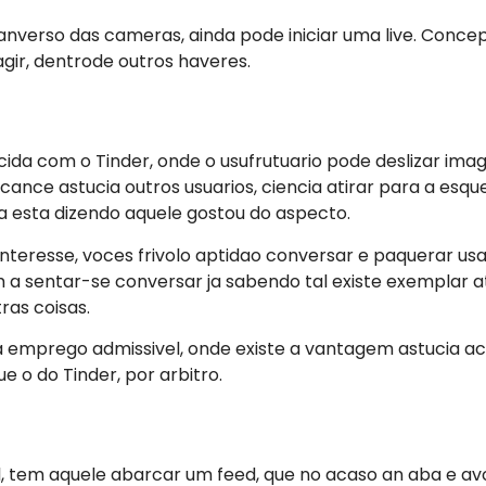
anverso das cameras, ainda pode iniciar uma live. Concep
agir, dentrode outros haveres.
da com o Tinder, onde o usufrutuario pode deslizar image
alcance astucia outros usuarios, ciencia atirar para a e
a esta dizendo aquele gostou do aspecto.
nteresse, voces frivolo aptidao conversar e paquerar us
 a sentar-se conversar ja sabendo tal existe exemplar 
ras coisas.
a emprego admissivel, onde existe a vantagem astucia 
ue o do Tinder, por arbitro.
l, tem aquele abarcar um feed, que no acaso an aba e av