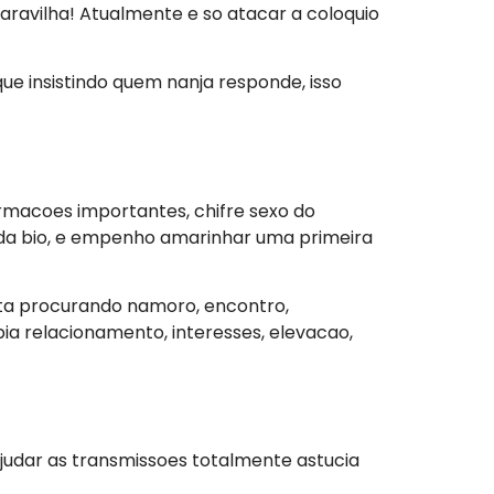
 maravilha! Atualmente e so atacar a coloquio
que insistindo quem nanja responde, isso
formacoes importantes, chifre sexo do
r da bio, e empenho amarinhar uma primeira
esta procurando namoro, encontro,
bia relacionamento, interesses, elevacao,
 ajudar as transmissoes totalmente astucia