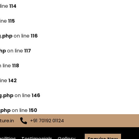
line
114
line
115
g.php
on line
116
hp
on line
117
 line
118
line
142
g.php
on line
146
.php
on line
150
ure.in
+91 70192 01124
cilities
Testimonials
Gallery