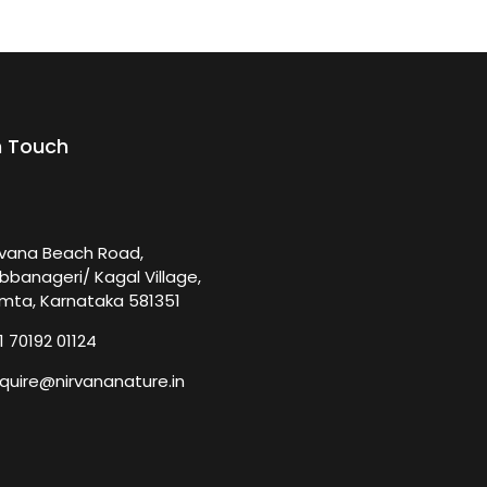
n Touch
rvana Beach Road,
bbanageri/ Kagal Village,
mta, Karnataka 581351
1 70192 01124
quire@nirvananature.in