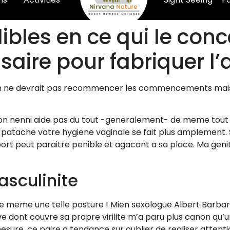
llibles en ce qui le con
saire pour fabriquer l
On ne devrait pas recommencer les commencements mais au
ion nenni aide pas du tout -generalement- de meme tout 
atache votre hygiene vaginale se fait plus amplement. 
port peut paraitre penible et agacant a sa place. Ma genit
asculinite
it de meme une telle posture ! Mien sexologue Albert Barb
ve dont couvre sa propre virilite m’a paru plus canon qu’
mesure, ce paire a tendance sur oublier de realiser attenti