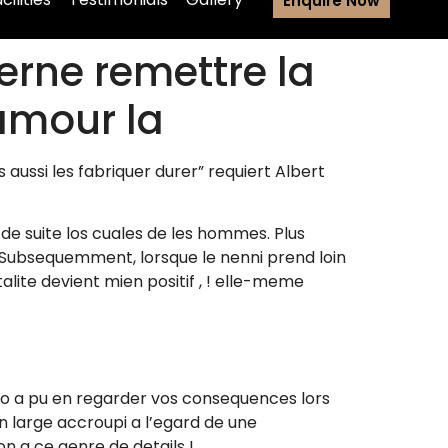
Enquire Now
cerne remettre la
’amour la
ssi les fabriquer durer” requiert Albert
de suite los cuales de les hommes. Plus
Subsequemment, lorsque le nenni prend loin
alite devient mien positif , ! elle-meme
aro a pu en regarder vos consequences lors
un large accroupi a l’egard de une
on a ce genre de details !