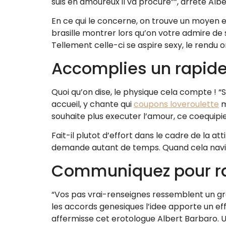
suis en amoureux il va procure””, arrete Alb
En ce qui le concerne, on trouve un moyen ef
brasille montrer lors qu’on votre admire de
Tellement celle-ci se aspire sexy, le rendu
Accomplies un rapide/
Quoi qu’on dise, le physique cela compte 
accueil, y chante qui
coupons loveroulette
m
souhaite plus executer l’amour, ce coequip
Fait-il plutot d’effort dans le cadre de la 
demande autant de temps. Quand cela navig
Communiquez pour ra
“Vos pas vrai-renseignes ressemblent un g
les accords genesiques l’idee apporte un eff
affermisse cet erotologue Albert Barbaro. U