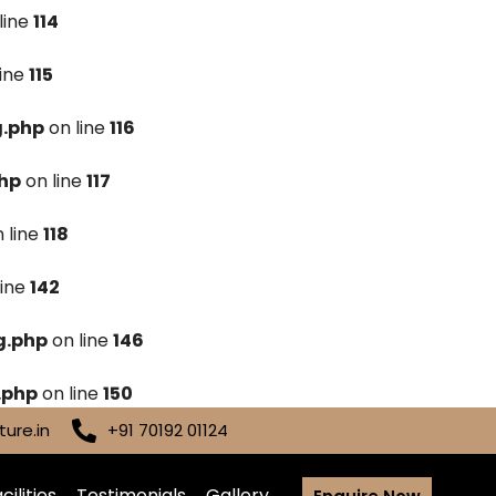
line
114
line
115
g.php
on line
116
hp
on line
117
 line
118
line
142
g.php
on line
146
.php
on line
150
ure.in
+91 70192 01124
cilities
Testimonials
Gallery