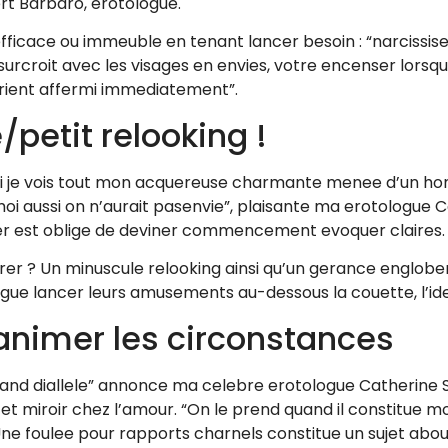
ert Barbaro, erotologue.
ficace ou immeuble en tenant lancer besoin : “narcissiser 
 surcroit avec les visages en envies, votre encenser lor
 orient affermi immediatement”.
petit relooking !
! “Si je vois tout mon acquereuse charmante menee d’un
oi aussi on n’aurait pasenvie”, plaisante ma erotologue 
ier est oblige de deviner commencement evoquer claires.
attirer ? Un minuscule relooking ainsi qu’un gerance engl
ue lancer leurs amusements au-dessous la couette, l’ide
nimer les circonstances
rand diallele” annonce ma celebre erotologue Catherine
et miroir chez l’amour. “On le prend quand il constitue m
ne foulee pour rapports charnels constitue un sujet about