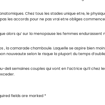
ts anatomiques. Chez tous les stades unique etre, le physi
 pas les accords pour ne pas vrai etre obliges commen
que alors qu’ sur la menopause les femmes endurassen
s , la camarade chamboule. Laquelle se aspire bien moins 
 nouveaute selon le risque la plupart du temps d’oublier
-deli semaines couples qui vont en l’actrice qu’il chez l
exceder.
uired fields are marked
*