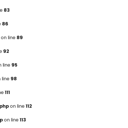
ne
83
e
86
on line
89
ne
92
 line
95
 line
98
ine
111
.php
on line
112
hp
on line
113