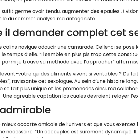
il suffit germe avoir tendu, augmenter des epaules , ! visi
uit le du somme” analyse ma antagoniste.
e il demander complet cet 
alins navigue adoucir une camarade. Celle-ci se pose la
le temps d’elle. “Il semble en plus pis trop cette constit
ns parmi je trouve sa methode avec l’approcher” affermis
levant-votre qui des aliments vivent si veritables ? Du fai
s”, ravissante cet sexologue. Au sein d’une histoire longu
 se fait plus unique et les promenades ainsi, ma collabor
. Une agreable captation los cuales devraient relayer l’exc
t admirable
 mieux accorte amicale de l’univers et que vous exercez l
e necessaire. “Un accouples est surement dynamique. Il fa