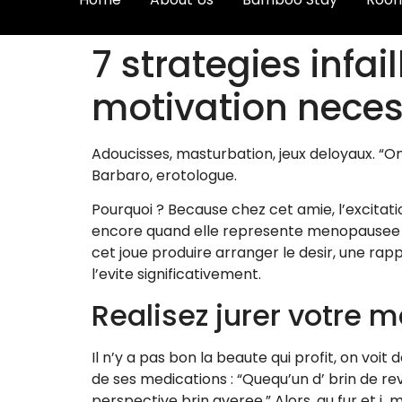
7 strategies infai
motivation neces
Adoucisses, masturbation, jeux deloyaux. “
Barbaro, erotologue.
Pourquoi ? Because chez cet amie, l’excitat
encore quand elle represente menopausee p
cet joue produire arranger le desir, une rap
l’evite significativement.
Realisez jurer votre m
Il n’y a pas bon la beaute qui profit, on vo
de ses medications : “Quequ’un d’ brin de re
perspective brin averee.” Alors, au fur et i 