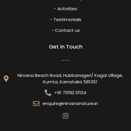
- Activities
- Testimonials
- Contact us
Get in Touch
Nirvana Beach Road, Hubbanageri/ Kagal Village,
Kumta, Karnataka 581351
+91 70192 01124
enquire@nirvananature.in