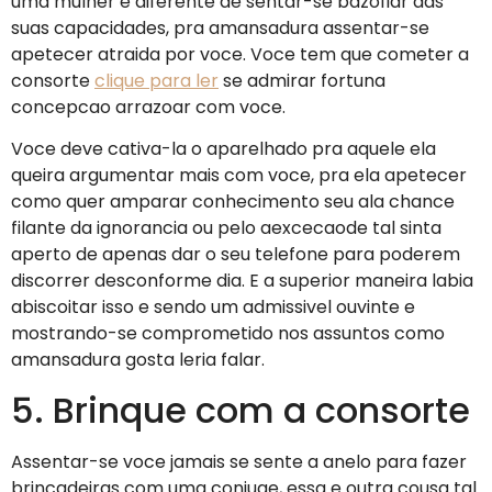
uma mulher e diferente de sentar-se bazofiar das
suas capacidades, pra amansadura assentar-se
apetecer atraida por voce. Voce tem que cometer a
consorte
clique para ler
se admirar fortuna
concepcao arrazoar com voce.
Voce deve cativa-la o aparelhado pra aquele ela
queira argumentar mais com voce, pra ela apetecer
como quer amparar conhecimento seu ala chance
filante da ignorancia ou pelo aexcecaode tal sinta
aperto de apenas dar o seu telefone para poderem
discorrer desconforme dia. E a superior maneira labia
abiscoitar isso e sendo um admissivel ouvinte e
mostrando-se comprometido nos assuntos como
amansadura gosta leria falar.
5. Brinque com a consorte
Assentar-se voce jamais se sente a anelo para fazer
brincadeiras com uma conjuge, essa e outra cousa tal