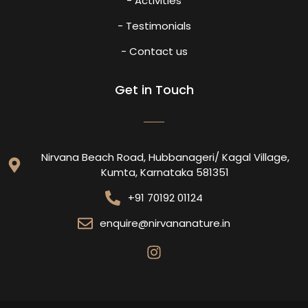
- Activities
- Testimonials
- Contact us
Get in Touch
Nirvana Beach Road, Hubbanageri/ Kagal Village,
Kumta, Karnataka 581351
+91 70192 01124
enquire@nirvananature.in