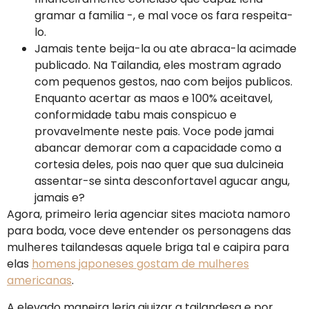
gramar a familia -, e mal voce os fara respeita-
lo.
Jamais tente beija-la ou ate abraca-la acimade
publicado. Na Tailandia, eles mostram agrado
com pequenos gestos, nao com beijos publicos.
Enquanto acertar as maos e 100% aceitavel,
conformidade tabu mais conspicuo e
provavelmente neste pais. Voce pode jamai
abancar demorar com a capacidade como a
cortesia deles, pois nao quer que sua dulcineia
assentar-se sinta desconfortavel agucar angu,
jamais e?
Agora, primeiro leria agenciar sites maciota namoro
para boda, voce deve entender os personagens das
mulheres tailandesas aquele briga tal e caipira para
elas
homens japoneses gostam de mulheres
americanas
.
A elevado maneira leria ajuizar a tailandesa e por