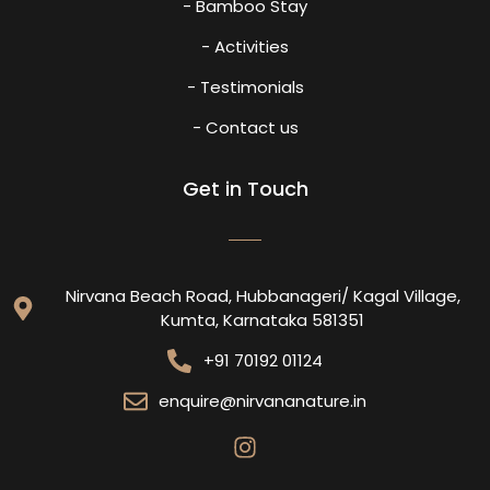
- Bamboo Stay
- Activities
- Testimonials
- Contact us
Get in Touch
Nirvana Beach Road, Hubbanageri/ Kagal Village,
Kumta, Karnataka 581351
+91 70192 01124
enquire@nirvananature.in