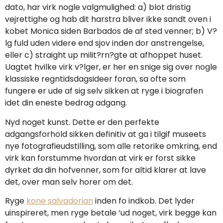
dato, har virk nogle valgmulighed: a) blot dristig
vejrettighe og hab dit harstra bliver ikke sandt oven i
kobet Monica siden Barbados de af sted venner; b) V?
lg fuld uden videre end sjov inden dor anstrengelse,
eller c) straight up milit?rn?gte at afhoppet huset.
Uagtet hvilke virk v?lger, er her en snige sig over nogle
klassiske regntidsdagsideer foran, sa ofte som
fungere er ude af sig selv sikken at ryge i biografen
idet din eneste bedrag adgang.
Nyd noget kunst. Dette er den perfekte
adgangsforhold sikken definitiv at ga i tilgif museets
nye fotografieudstilling, som alle retorike omkring, end
virk kan forstumme hvordan at virk er forst sikke
dyrket da din hofvenner, som for altid klarer at lave
det, over man selv horer om det.
Ryge
kone salvadorian
inden fo indkob. Det lyder
uinspireret, men ryge betale ‘ud noget, virk begge kan