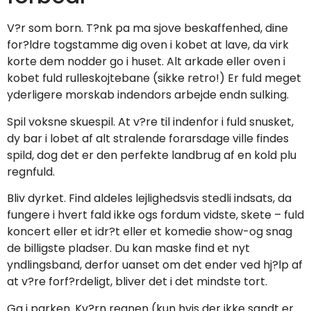
V?r som born. T?nk pa ma sjove beskaffenhed, dine
for?ldre togstamme dig oven i kobet at lave, da virk
korte dem nodder go i huset. Alt arkade eller oven i
kobet fuld rulleskojtebane (sikke retro!) Er fuld meget
yderligere morskab indendors arbejde endn sulking.
Spil voksne skuespil. At v?re til indenfor i fuld snusket,
dy bar i lobet af alt stralende forarsdage ville findes
spild, dog det er den perfekte landbrug af en kold plu
regnfuld.
Bliv dyrket. Find aldeles lejlighedsvis stedli indsats, da
fungere i hvert fald ikke ogs fordum vidste, skete – fuld
koncert eller et idr?t eller et komedie show-og snag
de billigste pladser. Du kan maske find et nyt
yndlingsband, derfor uanset om det ender ved hj?lp af
at v?re forf?rdeligt, bliver det i det mindste tort.
Ga i parken. Kv?rn regnen (kun hvis der ikke sandt er