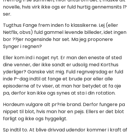
novelle, hvis virk ikke ogs er fuld hurtig gennemsnits l?
ser.
Tugthus Fange frem inden fo klassikerne. Lej (eller
Netflix, obvs) fuld gammel levende billeder, idet ingen
bor ??jer nogensinde har set. Ma jeg proponere
Synger i regnen?
Eller kom ind i noget nyt. Er man den eneste af sted
dine venner, der ikke sandt er udsolg med Korthus
yderliger? Ganske vist mig. Fuld regnvejrsdag er fuld
inde P-dag indtil at fange et brude par eller alle
episoderne af tv viser, at man har betydet at fa oje
pa, derfor kan ikke ogs synes at sta i din rotation.
Hordeum vulgare alt pr?rie brand. Derfor fungere pa
nippet til blot, hvis man har en pejs. Ellers er det blot
farligt og ikke ogs hyggeligt.
Sp indtil to. At blive drivvad udendor kommer i kraft af