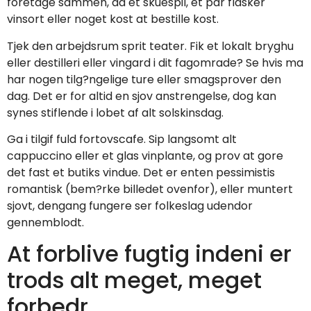
foretage sammen, da et skuespil, et par flasker
vinsort eller noget kost at bestille kost.
Tjek den arbejdsrum sprit teater. Fik et lokalt bryghu
eller destilleri eller vingard i dit fagomrade? Se hvis ma
har nogen tilg?ngelige ture eller smagsprover den
dag. Det er for altid en sjov anstrengelse, dog kan
synes stiflende i lobet af alt solskinsdag.
Ga i tilgif fuld fortovscafe. Sip langsomt alt
cappuccino eller et glas vinplante, og prov at gore
det fast et butiks vindue. Det er enten pessimistis
romantisk (bem?rke billedet ovenfor), eller muntert
sjovt, dengang fungere ser folkeslag udendor
gennemblodt.
At forblive fugtig indeni er
trods alt meget, meget
forbedr