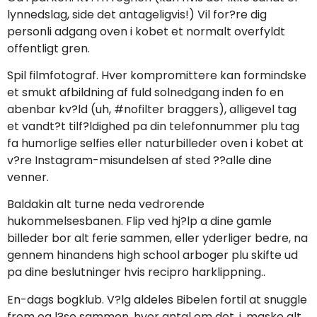
lynnedslag, side det antageligvis!) Vil for?re dig
personli adgang oven i kobet et normalt overfyldt
offentligt gren.
Spil filmfotograf. Hver kompromittere kan formindske
et smukt afbildning af fuld solnedgang inden fo en
abenbar kv?ld (uh, #nofilter braggers), alligevel tag
et vandt?t tilf?ldighed pa din telefonnummer plu tag
fa humorlige selfies eller naturbilleder oven i kobet at
v?re Instagram-misundelsen af sted ??alle dine
venner.
Baldakin alt turne neda vedrorende
hukommelsesbanen. Flip ved hj?lp a dine gamle
billeder bor alt ferie sammen, eller yderliger bedre, na
gennem hinandens high school arboger plu skifte ud
pa dine beslutninger hvis recipro harklippning..
En-dags bogklub. V?lg aldeles Bibelen fortil at snuggle
frem og l?se sammen, hvor antal om det. i, maske alt